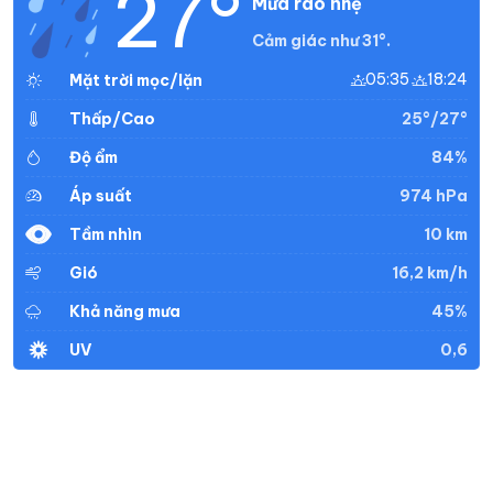
27°
Mưa rào nhẹ
Cảm giác như 31°.
05:35
18:24
Mặt trời mọc/lặn
25°/27°
Thấp/Cao
84%
Độ ẩm
974 hPa
Áp suất
10 km
Tầm nhìn
16,2 km/h
Gió
45%
Khả năng mưa
0,6
UV