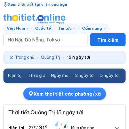
Xem thời tiết tại vị trí của bạn
Việt Nam
Quốc tế
Tin tức
Cẩm nang
Tìm kiếm
Trang chủ
Quảng Trị
15 Ngày tới
›
›
Hiện tại
Theo giờ
Ngày mai
3 ngày tới
5 ngày tới
7
Xem thời tiết các phường/xã
Thời tiết Quảng Trị 15 ngày tới
31°
27°
Mưa rào nhẹ
Hiện tại
/