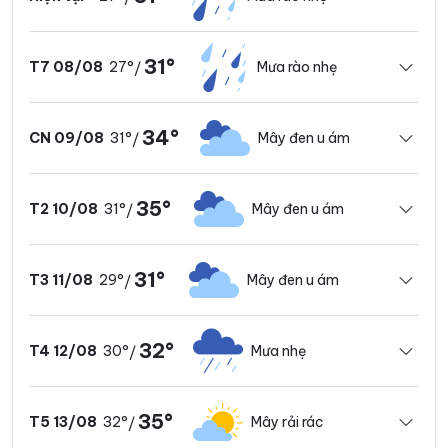
31°
27°
Mưa rào nhẹ
T7 08/08
/
34°
31°
Mây đen u ám
CN 09/08
/
35°
31°
Mây đen u ám
T2 10/08
/
31°
29°
Mây đen u ám
T3 11/08
/
32°
30°
Mưa nhẹ
T4 12/08
/
35°
32°
Mây rải rác
T5 13/08
/