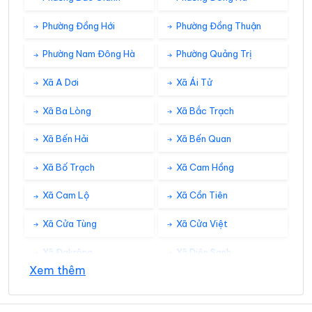
Phường Đồng Hới
Phường Đồng Thuận
Phường Nam Đông Hà
Phường Quảng Trị
Xã A Dơi
Xã Ái Tử
Xã Ba Lòng
Xã Bắc Trạch
Xã Bến Hải
Xã Bến Quan
Xã Bố Trạch
Xã Cam Hồng
Xã Cam Lộ
Xã Cồn Tiên
Xã Cửa Tùng
Xã Cửa Việt
Xã Đakrông
Xã Diên Sanh
Xem thêm
Xã Đồng Lê
Xã Đông Trạch
Xã Gio Linh
Xã Hiếu Giang