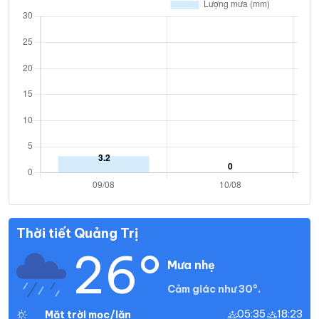
Thời tiết Quảng Trị
26°
Mưa nhẹ
Cảm giác như 30°.
05:35
18:23
Mặt trời mọc/lặn