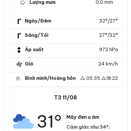
Lượng mưa
0,0 mm
Ngày/Đêm
32°/27°
Sáng/Tối
27°/32°
Áp suất
972 hPa
Gió
24 km/h
Bình minh/Hoàng hôn
05:35
18:22
T3 11/08
31°
Mây đen u ám
Cảm giác như 34°.