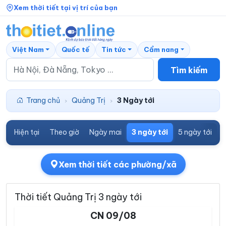
Xem thời tiết tại vị trí của bạn
Việt Nam
Quốc tế
Tin tức
Cẩm nang
Tìm kiếm
Trang chủ
Quảng Trị
3 Ngày tới
›
›
Hiện tại
Theo giờ
Ngày mai
3 ngày tới
5 ngày tới
7
Xem thời tiết các phường/xã
Thời tiết Quảng Trị 3 ngày tới
CN 09/08