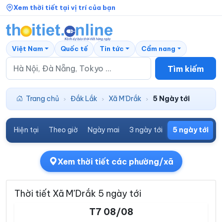
Xem thời tiết tại vị trí của bạn
Việt Nam
Quốc tế
Tin tức
Cẩm nang
Tìm kiếm
Trang chủ
Đắk Lắk
Xã M’Drắk
5 Ngày tới
›
›
›
Hiện tại
Theo giờ
Ngày mai
3 ngày tới
5 ngày tới
7
Xem thời tiết các phường/xã
Thời tiết Xã M’Drắk 5 ngày tới
T7 08/08