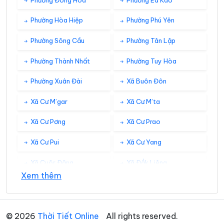
Phường Hòa Hiệp
Phường Phú Yên
Phường Sông Cầu
Phường Tân Lập
Phường Thành Nhất
Phường Tuy Hòa
Phường Xuân Đài
Xã Buôn Đôn
Xã Cư M’gar
Xã Cư M’ta
Xã Cư Pơng
Xã Cư Prao
Xã Cư Pui
Xã Cư Yang
Xã Cuôr Đăng
Xã Đắk Liêng
Xem thêm
Xã Đắk Phơi
Xã Dang Kang
Xã Dliê Ya
Xã Đồng Xuân
© 2026
Thời Tiết Online
All rights reserved.
Xã Dray Bhăng
Xã Đức Bình