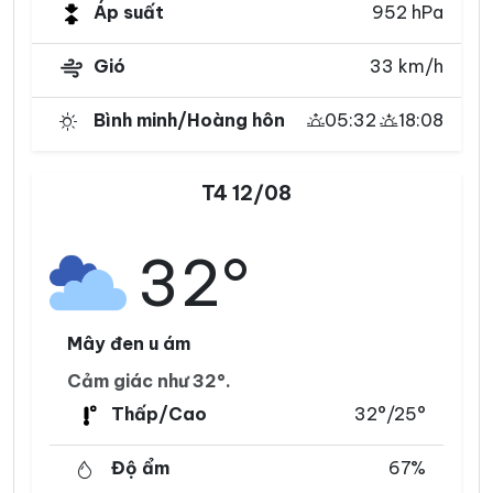
Áp suất
952 hPa
Gió
33 km/h
Bình minh/Hoàng hôn
05:32
18:08
T4 12/08
32°
Mây đen u ám
Cảm giác như 32°.
Thấp/Cao
32°/25°
Độ ẩm
67%