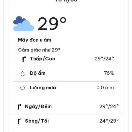
29°
Mây đen u ám
Cảm giác như 29°.
Thấp/Cao
29°/24°
Độ ẩm
76%
Lượng mưa
0,0 mm
Ngày/Đêm
29°/24°
Sáng/Tối
24°/29°