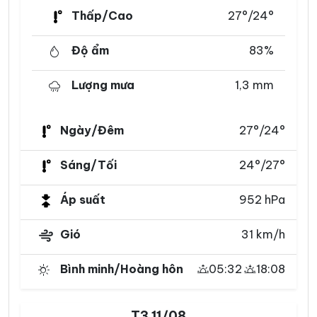
Thấp/Cao
27°/24°
Độ ẩm
83%
Lượng mưa
1,3 mm
Ngày/Đêm
27°/24°
Sáng/Tối
24°/27°
Áp suất
952 hPa
Gió
31 km/h
Bình minh/Hoàng hôn
05:32
18:08
T3 11/08