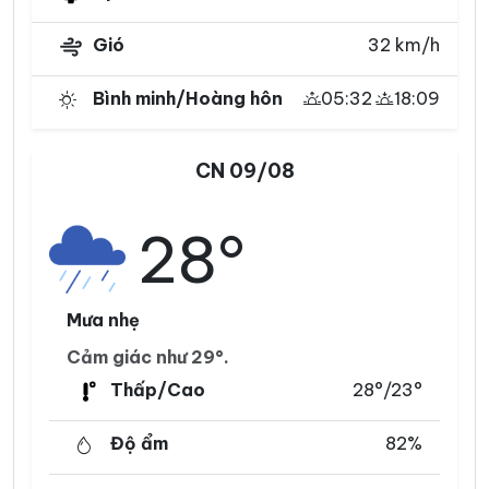
Gió
32 km/h
Bình minh/Hoàng hôn
05:32
18:09
CN 09/08
28°
Mưa nhẹ
Cảm giác như 29°.
Thấp/Cao
28°/23°
Độ ẩm
82%