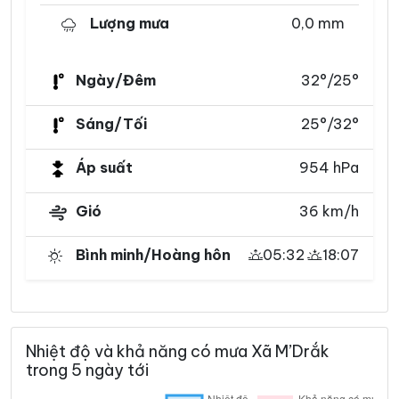
Lượng mưa
0,0 mm
Ngày/Đêm
32°/25°
Sáng/Tối
25°/32°
Áp suất
954 hPa
Gió
36 km/h
Bình minh/Hoàng hôn
05:32
18:07
Nhiệt độ và khả năng có mưa Xã M’Drắk
trong 5 ngày tới