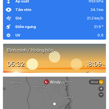
953 hPa
Áp suất
24.1 km
Tầm nhìn
21.2 km/h
Gió
21.9 °
Điểm ngưng
0.5
UV
Bình minh / Hoàng hôn
05:32
18:09