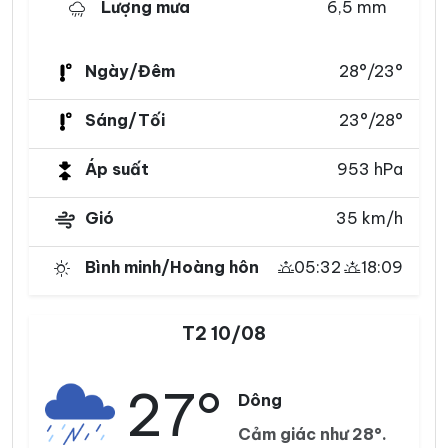
Lượng mưa
6,5 mm
Ngày/Đêm
28°/23°
Sáng/Tối
23°/28°
Áp suất
953 hPa
Gió
35 km/h
Bình minh/Hoàng hôn
05:32
18:09
T2 10/08
27°
Dông
Cảm giác như 28°.