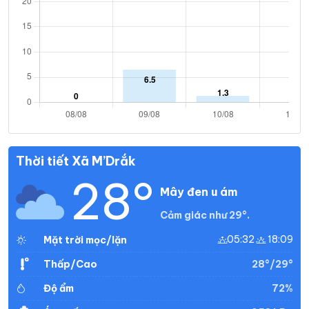
Thời tiết Xã M’Drắk
28°
Mây đen u ám
Cảm giác như 29°.
05:32
18:09
Mặt trời mọc/lặn
28°/29°
Thấp/Cao
72%
Độ ẩm