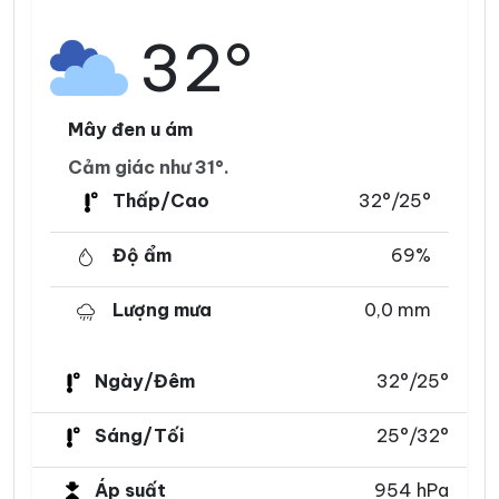
32°
Mây đen u ám
Cảm giác như 31°.
Thấp/Cao
32°/25°
Độ ẩm
69%
Lượng mưa
0,0 mm
Ngày/Đêm
32°/25°
Sáng/Tối
25°/32°
Áp suất
954 hPa