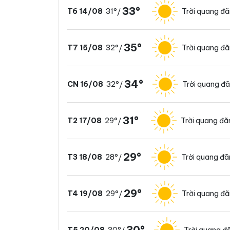
33°
31°
Trời quang đ
T6 14/08
/
35°
32°
Trời quang đ
T7 15/08
/
34°
32°
Trời quang đ
CN 16/08
/
31°
29°
Trời quang đã
T2 17/08
/
29°
28°
Trời quang đ
T3 18/08
/
29°
29°
Trời quang đ
T4 19/08
/
30°
30°
Trời quang đ