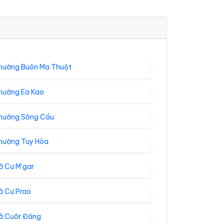
hường Buôn Ma Thuột
hường Ea Kao
hường Sông Cầu
hường Tuy Hòa
ã Cư M’gar
ã Cư Prao
ã Cuôr Đăng