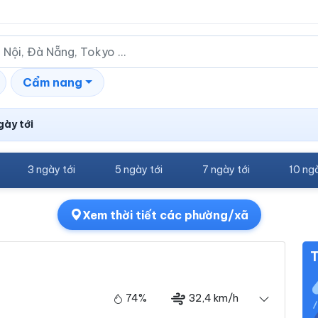
Cẩm nang
gày tới
3 ngày tới
5 ngày tới
7 ngày tới
10 ngà
Xem thời tiết các phường/xã
T
74%
32,4 km/h