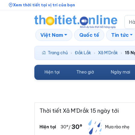
Xem thời tiết tại vị trí của bạn
Việt Nam
Quốc tế
Tin tức
Trang chủ
Đắk Lắk
Xã M’Drắk
15 N
›
›
›
Hiện tại
Theo giờ
Ngày mai
Thời tiết Xã M’Drắk 15 ngày tới
30°
30°
Mưa rào nhẹ
Hiện tại
/