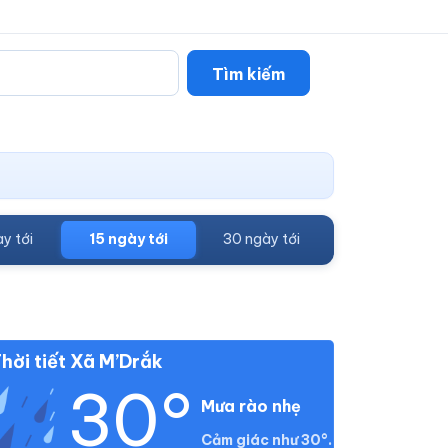
Tìm kiếm
y tới
15 ngày tới
30 ngày tới
hời tiết Xã M’Drắk
30°
Mưa rào nhẹ
Cảm giác như 30°.