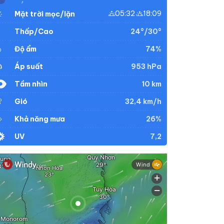
05:32
18:09
Mặt trời mọc/lặn
24°/30°
Thấp/Cao
74%
Độ ẩm
953 hPa
Áp suất
10 km
Tầm nhìn
32,4 km/h
Gió
26%
Khả năng mưa
7,2
UV