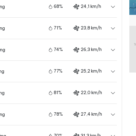
68%
24,1 km/h
ãng
71%
23,8 km/h
ãng
74%
26,3 km/h
ãng
77%
25,2 km/h
ng
81%
22,0 km/h
ãng
78%
27,4 km/h
ãng
70%
31,3 km/h
ãng