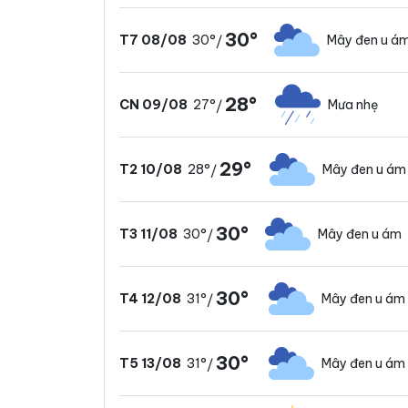
30°
30°
Mây đen u á
T7 08/08
/
28°
27°
Mưa nhẹ
CN 09/08
/
29°
28°
Mây đen u ám
T2 10/08
/
30°
30°
Mây đen u ám
T3 11/08
/
30°
31°
Mây đen u ám
T4 12/08
/
30°
31°
Mây đen u ám
T5 13/08
/