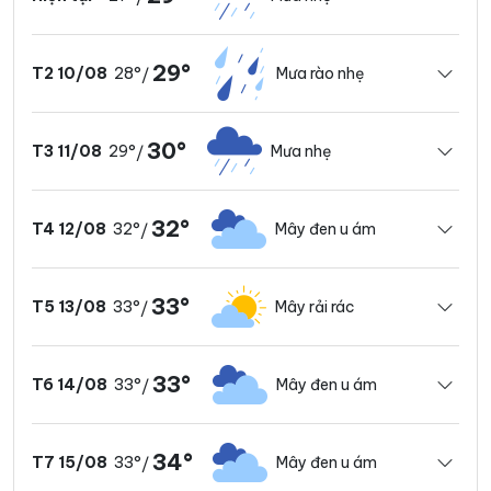
29°
28°
Mưa rào nhẹ
T2 10/08
/
30°
29°
Mưa nhẹ
T3 11/08
/
32°
32°
Mây đen u ám
T4 12/08
/
33°
33°
Mây rải rác
T5 13/08
/
33°
33°
Mây đen u ám
T6 14/08
/
34°
33°
Mây đen u ám
T7 15/08
/