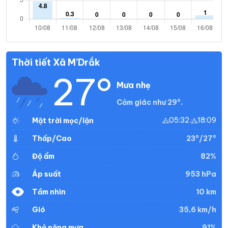
Thời tiết Xã M’Drắk
27°
Mưa nhẹ
Cảm giác như 29°.
05:32
18:09
Mặt trời mọc/lặn
23°/27°
Thấp/Cao
82%
Độ ẩm
953 hPa
Áp suất
10 km
Tầm nhìn
35,6 km/h
Gió
91%
Khả năng mưa