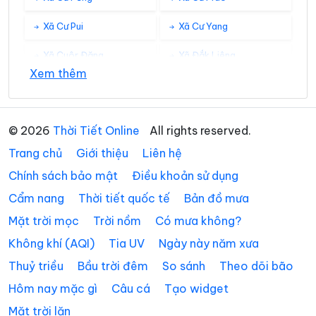
Xã Cư Pui
Xã Cư Yang
Xã Cuôr Đăng
Xã Đắk Liêng
Xem thêm
Xã Đắk Phơi
Xã Dang Kang
Xã Dliê Ya
Xã Đồng Xuân
© 2026
Thời Tiết Online
All rights reserved.
Xã Dray Bhăng
Xã Đức Bình
Trang chủ
Giới thiệu
Liên hệ
Xã Dur Kmăl
Xã Ea Bá
Chính sách bảo mật
Điều khoản sử dụng
Cẩm nang
Thời tiết quốc tế
Bản đồ mưa
Xã Ea Bung
Xã Ea Drăng
Mặt trời mọc
Trời nồm
Có mưa không?
Xã Ea Drông
Xã Ea H’leo
Không khí (AQI)
Tia UV
Ngày này năm xưa
Xã Ea Hiao
Xã Ea Kar
Thuỷ triều
Bầu trời đêm
So sánh
Theo dõi bão
Xã Ea Khăl
Xã Ea Kiết
Hôm nay mặc gì
Câu cá
Tạo widget
Mặt trời lặn
Xã Ea Kly
Xã Ea Knốp