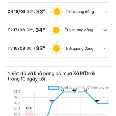
33°
32°
Trời quang đãng
CN 16/08
/
34°
32°
Trời quang đãng
T2 17/08
/
33°
30°
Trời quang đãng
T3 18/08
/
Nhiệt độ và khả năng có mưa Xã M’Drắk
trong 10 ngày tới