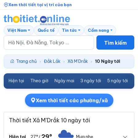
Xem thời tiết tại vị trí của bạn
Việt Nam
Quốc tế
Tin tức
Cẩm nang
Tìm kiếm
Trang chủ
Đắk Lắk
Xã M’Drắk
10 Ngày tới
›
›
›
Hiện tại
Theo giờ
Ngày mai
3 ngày tới
5 ngày tới
7
Xem thời tiết các phường/xã
Thời tiết Xã M’Drắk 10 ngày tới
29°
27°
Mưa nhẹ
Hiện tại
/