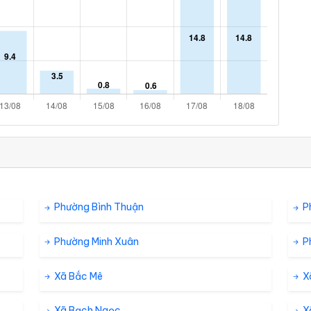
Phường Bình Thuận
P
Phường Minh Xuân
P
Xã Bắc Mê
X
Xã Bạch Ngọc
X