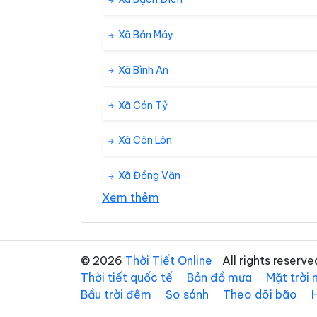
Xã Bản Máy
Xã Bình An
Xã Cán Tỷ
Xã Côn Lôn
Xã Đồng Văn
Xem thêm
Xã Đường Hồng
Xã Hàm Yên
© 2026
Thời Tiết Online
All rights reserve
Thời tiết quốc tế
Bản đồ mưa
Mặt trời
Xã Hoàng Su Phì
Bầu trời đêm
So sánh
Theo dõi bão
Xã Hùng An