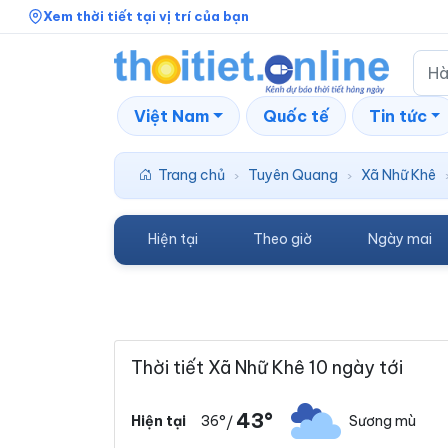
Xem thời tiết tại vị trí của bạn
Việt Nam
Quốc tế
Tin tức
Trang chủ
Tuyên Quang
Xã Nhữ Khê
›
›
Hiện tại
Theo giờ
Ngày mai
Thời tiết Xã Nhữ Khê 10 ngày tới
43°
36°
Sương mù
Hiện tại
/