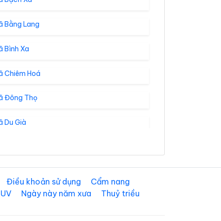
ã Bằng Lang
ã Bình Xa
ã Chiêm Hoá
ã Đông Thọ
ã Du Già
ã Giáp Trung
ã Hòa An
Điều khoản sử dụng
Cẩm nang
 UV
Ngày này năm xưa
Thuỷ triều
ã Hồng Thái
ã Hùng Lợi