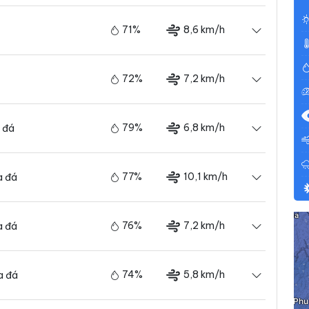
71%
8,6 km/h
72%
7,2 km/h
79%
6,8 km/h
 đá
77%
10,1 km/h
a đá
76%
7,2 km/h
a đá
74%
5,8 km/h
a đá