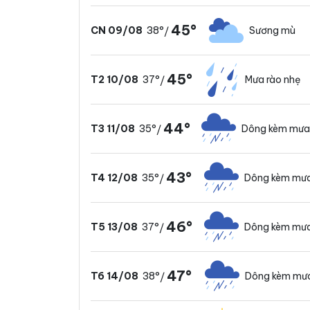
45°
38°
Sương mù
CN 09/08
/
45°
37°
Mưa rào nhẹ
T2 10/08
/
44°
35°
Dông kèm mưa
T3 11/08
/
43°
35°
Dông kèm mư
T4 12/08
/
46°
37°
Dông kèm mư
T5 13/08
/
47°
38°
Dông kèm mư
T6 14/08
/