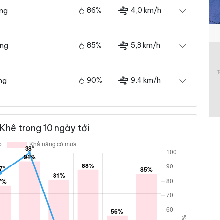
86%
4,0 km/h
ãng
85%
5,8 km/h
ãng
90%
9,4 km/h
ng
Khê trong 10 ngày tới