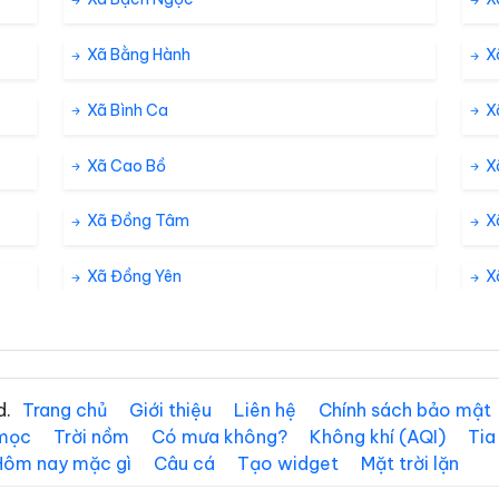
Xã Bằng Hành
X
Xã Bình Ca
X
Xã Cao Bồ
X
Xã Đồng Tâm
X
Xã Đồng Yên
X
Xã Đường Thượng
X
Xã Hồ Thầu
X
d.
Trang chủ
Giới thiệu
Liên hệ
Chính sách bảo mật
 mọc
Trời nồm
Có mưa không?
Không khí (AQI)
Tia
Xã Hồng Sơn
X
Hôm nay mặc gì
Câu cá
Tạo widget
Mặt trời lặn
Xã Hùng Đức
X