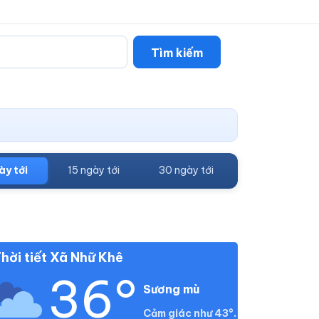
Tìm kiếm
ày tới
15 ngày tới
30 ngày tới
hời tiết Xã Nhữ Khê
36°
Sương mù
Cảm giác như 43°.