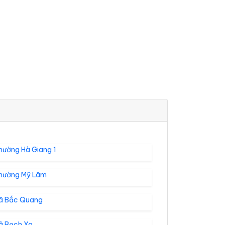
hường Hà Giang 1
hường Mỹ Lâm
ã Bắc Quang
ã Bạch Xa