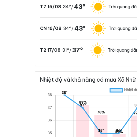
43°
34°
Trời quang đ
T7 15/08
/
43°
34°
Trời quang đ
CN 16/08
/
37°
31°
Trời quang đã
T2 17/08
/
Nhiệt độ và khả năng có mưa Xã Nhữ 