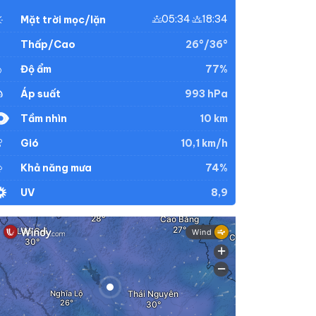
05:34
18:34
Mặt trời mọc/lặn
26°/36°
Thấp/Cao
77%
Độ ẩm
993 hPa
Áp suất
10 km
Tầm nhìn
10,1 km/h
Gió
74%
Khả năng mưa
8,9
UV