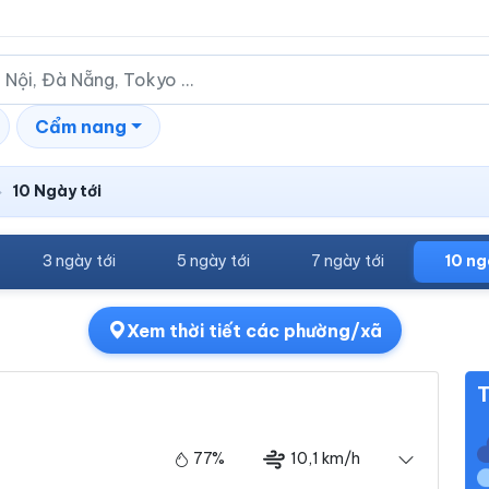
Cẩm nang
10 Ngày tới
›
3 ngày tới
5 ngày tới
7 ngày tới
10 ng
Xem thời tiết các phường/xã
T
77%
10,1 km/h