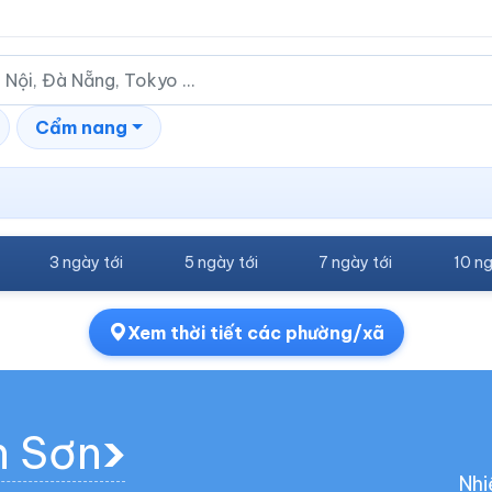
Cẩm nang
n
3 ngày tới
5 ngày tới
7 ngày tới
10 ng
Xem thời tiết các phường/xã
h Sơn
Nhi