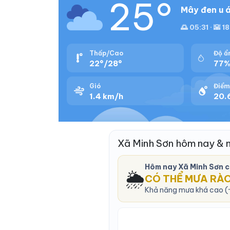
25°
Mây đen u á
🌅 05:31 · 🌇 1
Thấp/Cao
Độ ẩ
22°/28°
77
Gió
Điểm
1.4 km/h
20.
Xã Minh Sơn hôm nay & 
Hôm nay Xã Minh Sơn 
🌦️
CÓ THỂ MƯA RÀ
Khả năng mưa khá cao (~