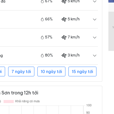
67%
5 km/h
 đá
66%
5 km/h
57%
7 km/h
80%
3 km/h
ng
i
7 ngày tới
10 ngày tới
15 ngày tới
 Sơn trong 12h tới