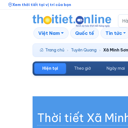
Xem thời tiết tại vị trí của bạn
Việt Nam
Quốc tế
Tin tức
Trang chủ
Tuyên Quang
Xã Minh Sơ
›
›
Hiện tại
Theo giờ
Ngày mai
Thời tiết Xã Min