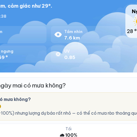
m, cảm giác như 29°.
N
8:38
28 °
m
Tầm nhìn
%
7.6 km
 ngưng
UV
69 °
0.85
ngày mai có mưa không?
có mưa không?
O
100%) nhưng lượng dự báo rất nhỏ — có thể có mưa rào thoáng qu
Tối
🌧️ 100%