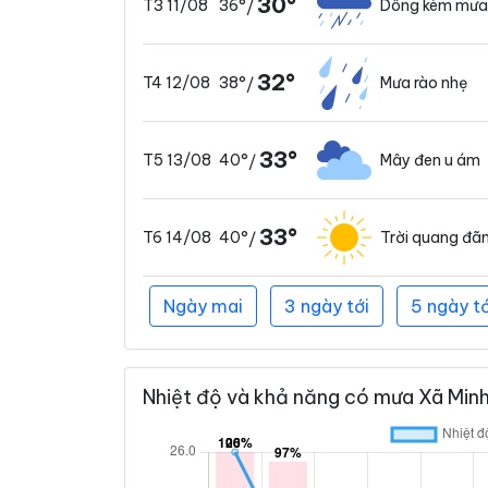
30°
36°
Dông kèm mưa
T3 11/08
/
32°
38°
Mưa rào nhẹ
T4 12/08
/
33°
40°
Mây đen u ám
T5 13/08
/
33°
40°
Trời quang đã
T6 14/08
/
Ngày mai
3 ngày tới
5 ngày tớ
Nhiệt độ và khả năng có mưa Xã Minh