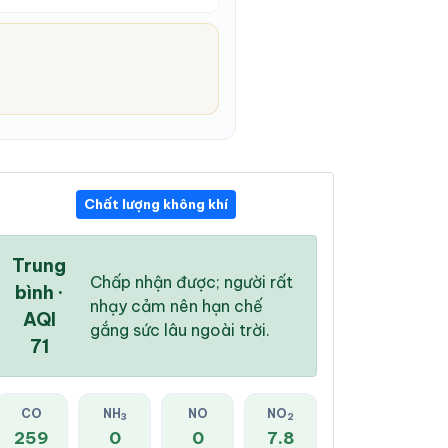
Chất lượng không khí
11:00 PM
12:00 AM
01:00 AM
23 °
/
26 °
23 °
/
26 °
23 °
/
26 °
Trung
Chấp nhận được; người rất
bình ·
nhạy cảm nên hạn chế
AQI
gắng sức lâu ngoài trời.
71
12 %
6 %
3 %
Mây đen u ám
Mây đen u ám
Mây đen u ám
CO
NH
NO
NO
3
2
259
0
0
7.8