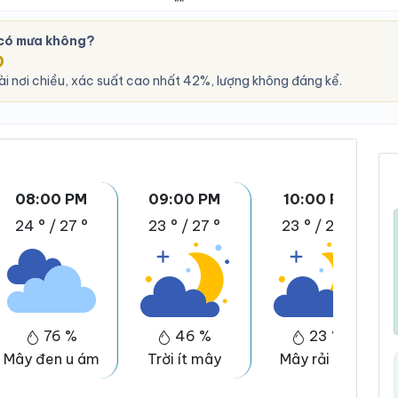
 có mưa không?
O
i nơi chiều, xác suất cao nhất 42%, lượng không đáng kể.
08:00 PM
09:00 PM
10:00 PM
24 °
/
27 °
23 °
/
27 °
23 °
/
26 °
76 %
46 %
23 %
Mây đen u ám
Trời ít mây
Mây rải rác