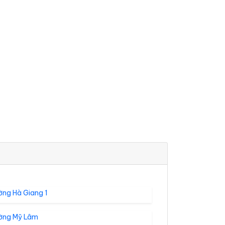
ờng Hà Giang 1
ờng Mỹ Lâm