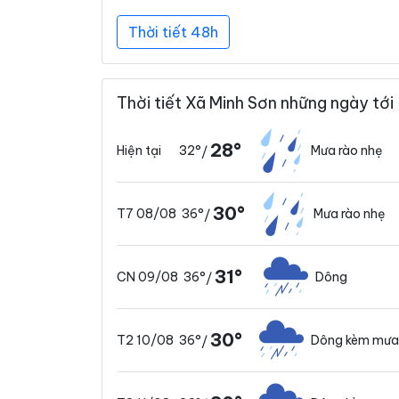
Thời tiết 48h
Thời tiết Xã Minh Sơn những ngày tới
28°
32°
Mưa rào nhẹ
Hiện tại
/
30°
36°
Mưa rào nhẹ
T7 08/08
/
31°
36°
Dông
CN 09/08
/
30°
36°
Dông kèm mưa
T2 10/08
/