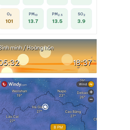
O
PM
PM
SO
3
10
2.5
2
101
13.7
13.5
3.9
Bình minh / Hoàng hôn
05:32
18:37