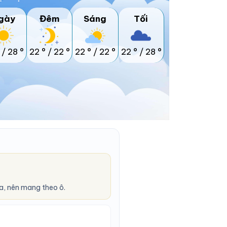
gày
Đêm
Sáng
Tối
/
28 °
22 °
/
22 °
22 °
/
22 °
22 °
/
28 °
a, nên mang theo ô.