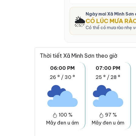
Ngày mai Xã Minh Sơn
🌦️
CÓ LÚC MƯA RÀ
Có thể có mưa rào nhẹ và
Thời tiết Xã Minh Sơn theo giờ
06:00 PM
07:00 PM
26 °
/
30 °
25 °
/
28 °
100 %
97 %
Mây đen u ám
Mây đen u ám