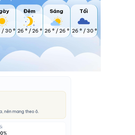
gày
Đêm
Sáng
Tối
°
/
30 °
26 °
/
26 °
26 °
/
26 °
26 °
/
30 °
a, nên mang theo ô.
ối
 70%