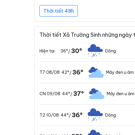
Thời tiết 48h
Thời tiết Xã Trường Sinh những ngày 
30°
36°
Dông
Hiện tại
/
36°
42°
Mây đen u ám
T7 08/08
/
37°
44°
Mây đen u ám
CN 09/08
/
36°
44°
Dông
T2 10/08
/