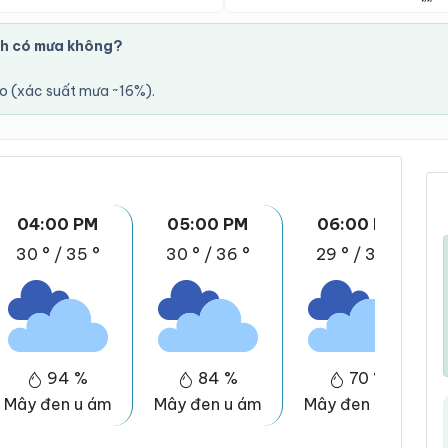
nh có mưa không?
áo (xác suất mưa ~16%).
04:00 PM
05:00 PM
06:00 PM
30 °
/
35 °
30 °
/
36 °
29 °
/
36 °
94 %
84 %
70 %
Mây đen u ám
Mây đen u ám
Mây đen u ám