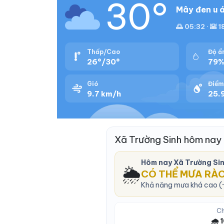
30°
Mây đen u á
🌅 05:32 · 🌇 
Thấp/Cao
Độ ẩ
26°/30°
79
Gió
Điểm
9.7 km/h
25.
Xã Trường Sinh hôm nay
Hôm nay Xã Trường Si
🌦️
CÓ THỂ MƯA RÀ
Khả năng mưa khá cao (~
Ch
🌧️