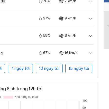
70%
7 km/h
 đá
37%
9 km/h
58%
8 km/h
67%
16 km/h
ng
i
7 ngày tới
10 ngày tới
15 ngày tới
g Sinh trong 12h tới