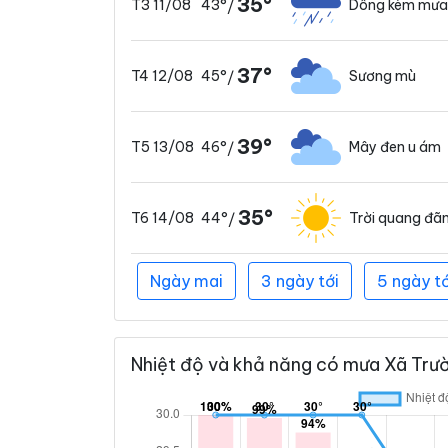
35°
43°
Dông kèm mưa
T3 11/08
/
37°
45°
Sương mù
T4 12/08
/
39°
46°
Mây đen u ám
T5 13/08
/
35°
44°
Trời quang đã
T6 14/08
/
Ngày mai
3 ngày tới
5 ngày tớ
Nhiệt độ và khả năng có mưa Xã Trườn