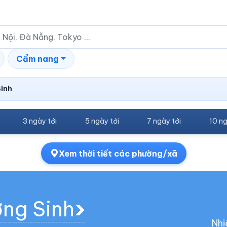
Cẩm nang
Sinh
3 ngày tới
5 ngày tới
7 ngày tới
10 ng
Xem thời tiết các phường/xã
ờng Sinh
Nhi