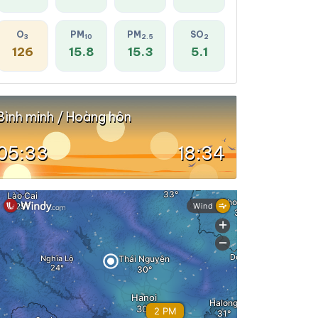
O
PM
PM
SO
3
10
2.5
2
126
15.8
15.3
5.1
Bình minh / Hoàng hôn
05:33
18:34