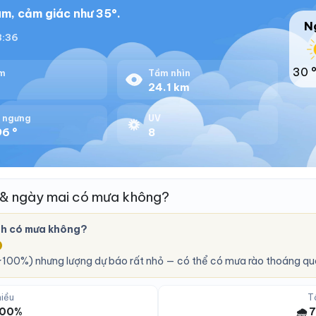
m, cảm giác như 35°.
N
18:36
30 
m
Tầm nhìn
%
24.1 km
 ngưng
UV
96 °
8
 & ngày mai có mưa không?
nh có mưa không?
O
100%) nhưng lượng dự báo rất nhỏ — có thể có mưa rào thoáng qu
iều
T
 100%
🌧️