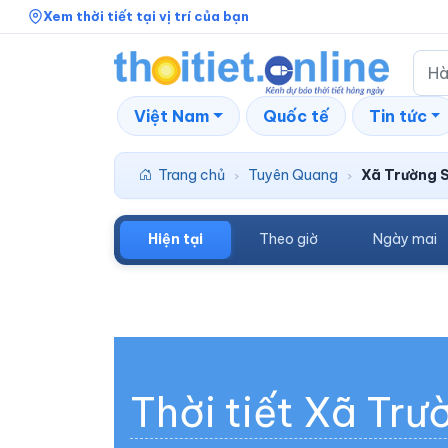
Xem thời tiết tại vị trí của bạn
Việt Nam
Quốc tế
Tin tức
Trang chủ
Tuyên Quang
Xã Trường 
›
›
Hiện tại
Theo giờ
Ngày mai
Thời tiết Xã Trư