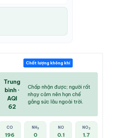
Chất lượng không khí
07:00 PM
08:00 PM
09:00 PM
29 °
/
35 °
28 °
/
34 °
27 °
/
34 °
Trung
Chấp nhận được; người rất
bình ·
nhạy cảm nên hạn chế
AQI
gắng sức lâu ngoài trời.
62
55 %
38 %
19 %
Mây đen u ám
Mây rải rác
Mây rải rác
CO
NH
NO
NO
3
2
196
0
0.1
1.7