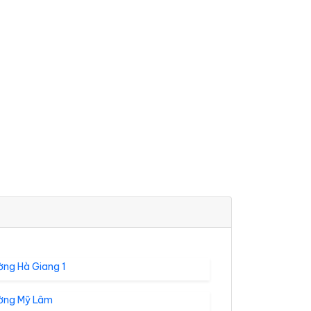
ờng Hà Giang 1
ờng Mỹ Lâm