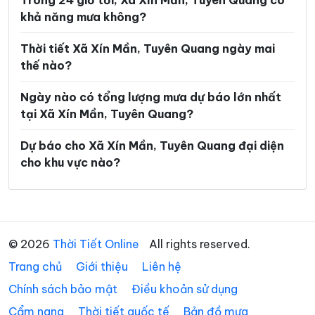
Trong 24 giờ tới, Xã Xín Mần, Tuyên Quang có
khả năng mưa không?
Xã Lũng Phìn
Xã Lùng Tám
Xã Mậu Duệ
Xã Mèo Vạc
Thời tiết Xã Xín Mần, Tuyên Quang ngày mai
thế nào?
Xã Minh Ngọc
Xã Minh Quang
Ngày nào có tổng lượng mưa dự báo lớn nhất
Xã Minh Sơn
Xã Minh Tân
tại Xã Xín Mần, Tuyên Quang?
Xã Minh Thanh
Xã Nà Hang
Dự báo cho Xã Xín Mần, Tuyên Quang đại diện
Xã Nấm Dẩn
Xã Nậm Dịch
cho khu vực nào?
Xã Nghĩa Thuận
Xã Ngọc Đường
Xã Ngọc Long
Xã Nhữ Khê
Xã Niêm Sơn
Xã Pà Vầy Sủ
© 2026
Thời Tiết Online
All rights reserved.
Trang chủ
Xã Phố Bảng
Giới thiệu
Liên hệ
Xã Phú Linh
Chính sách bảo mật
Điều khoản sử dụng
Xã Phú Lương
Xã Phù Lưu
Cẩm nang
Thời tiết quốc tế
Bản đồ mưa