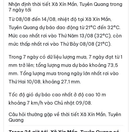
Xã Du Già
Xã Đường Hồng
Nhận định thời tiết Xã Xín Mần, Tuyên Quang trong
7 ngày tới
Xã Đường Thượng
Xã Giáp Trung
Từ 08/08 đến 14/08, nhiệt độ tại Xã Xín Mần,
Xã Hàm Yên
Xã Hồ Thầu
Tuyên Quang dự báo dao động từ 21°C đến 32°C.
Mức cao nhất rơi vào Thứ Năm 13/08 (32°C), còn
Xã Hòa An
Xã Hoàng Su Phì
mức thấp nhất rơi vào Thứ Bảy 08/08 (21°C).
Xã Hồng Sơn
Xã Hồng Thái
Trong 7 ngày có dữ liệu lượng mưa, 7 ngày đạt từ 1
Xã Hùng An
Xã Hùng Đức
mm trở lên; tổng lượng mưa dự báo khoảng 73,5
Xã Hùng Lợi
Xã Khâu Vai
mm. Tổng lượng mưa trong ngày lớn nhất rơi vào
Thứ Hai 10/08, khoảng 27,1 mm.
Xã Khuôn Lùng
Xã Kiên Đài
Xã Kiến Thiết
Xã Kim Bình
Tốc độ gió dự báo cao nhất ở độ cao 10 m
khoảng 7 km/h vào Chủ nhật 09/08.
Xã Lâm Bình
Xã Lao Chải
Câu hỏi thường gặp về thời tiết Xã Xín Mần, Tuyên
Xã Liên Hiệp
Xã Linh Hồ
Quang
Xã Lực Hành
Xã Lũng Cú