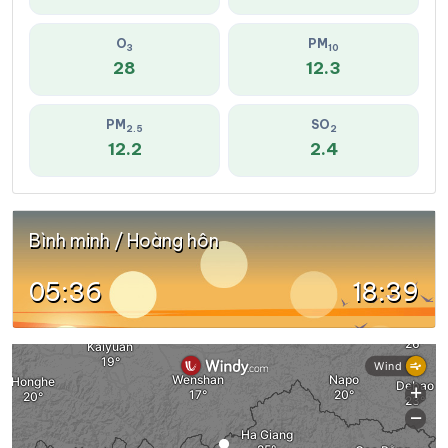
O
PM
3
10
28
12.3
PM
SO
2.5
2
12.2
2.4
Bình minh / Hoàng hôn
05:36
18:39