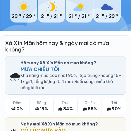
29 °
/
29 °
21 °
/
21 °
21 °
/
21 °
21 °
/
29 °
Xã Xín Mần hôm nay & ngày mai có mưa
không?
Hôm nay Xã Xín Mần có mưa không?
MƯA CHIỀU TỐI
🌧️
Khả năng mưa cao nhất 90%, tập trung khoảng 16–
17 giờ, tổng lượng ~5.4 mm. Buổi sáng nhiều khả
năng khô ráo.
Đêm
Sáng
Trưa
Chiều
Tối
⛅ 0%
⛅ 19%
🌧️ 84%
🌧️ 88%
🌧️ 90%
Ngày mai Xã Xín Mần có mưa không?
CÓ LÚC MƯA RÀO