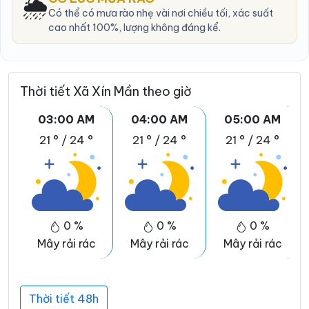
🌦️
Có thể có mưa rào nhẹ vài nơi chiều tối, xác suất
cao nhất 100%, lượng không đáng kể.
Thời tiết Xã Xín Mần theo giờ
03:00 AM
04:00 AM
05:00 AM
21 °
/
24 °
21 °
/
24 °
21 °
/
24 °
0 %
0 %
0 %
Mây rải rác
Mây rải rác
Mây rải rác
Thời tiết 48h