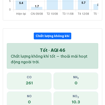
Chất lượng không khí
Tốt · AQI 46
Chất lượng không khí tốt — thoải mái hoạt
động ngoài trời.
CO
NH
3
261
0
NO
NO
2
0
10.3