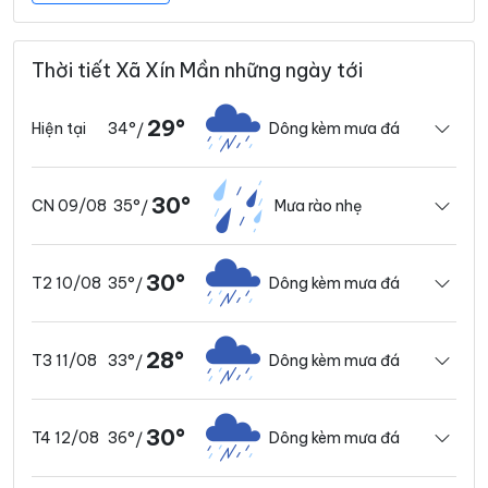
Thời tiết Xã Xín Mần những ngày tới
29°
34°
Dông kèm mưa đá
Hiện tại
/
30°
35°
Mưa rào nhẹ
CN 09/08
/
30°
35°
Dông kèm mưa đá
T2 10/08
/
28°
33°
Dông kèm mưa đá
T3 11/08
/
30°
36°
Dông kèm mưa đá
T4 12/08
/