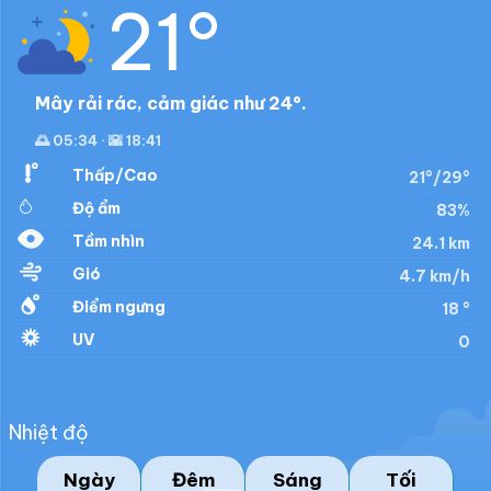
21°
Mây rải rác, cảm giác như 24°.
🌅 05:34 · 🌇 18:41
Thấp/Cao
21°/29°
Độ ẩm
83%
Tầm nhìn
24.1 km
Gió
4.7 km/h
Điểm ngưng
18 °
UV
0
Nhiệt độ
Ngày
Đêm
Sáng
Tối