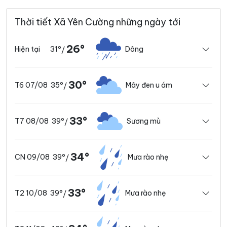
Thời tiết Xã Yên Cường những ngày tới
26°
31°
Dông
Hiện tại
/
30°
35°
Mây đen u ám
T6 07/08
/
33°
39°
Sương mù
T7 08/08
/
34°
39°
Mưa rào nhẹ
CN 09/08
/
33°
39°
Mưa rào nhẹ
T2 10/08
/