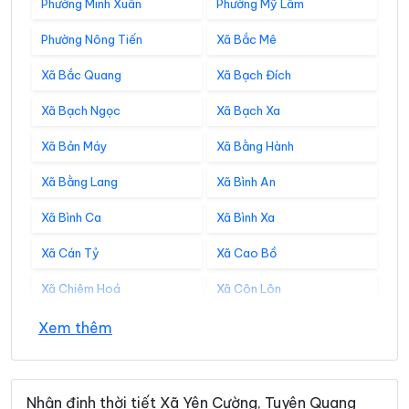
Phường Minh Xuân
Phường Mỹ Lâm
Phường Nông Tiến
Xã Bắc Mê
Xã Bắc Quang
Xã Bạch Đích
Xã Bạch Ngọc
Xã Bạch Xa
Xã Bản Máy
Xã Bằng Hành
Xã Bằng Lang
Xã Bình An
Xã Bình Ca
Xã Bình Xa
Xã Cán Tỷ
Xã Cao Bồ
Xã Chiêm Hoá
Xã Côn Lôn
Xã Đồng Tâm
Xã Đông Thọ
Xem thêm
Xã Đồng Văn
Xã Đồng Yên
Xã Du Già
Xã Đường Hồng
Nhận định thời tiết Xã Yên Cường, Tuyên Quang