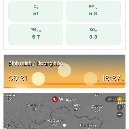
O
PM
3
10
51
5.8
PM
SO
2.5
2
5.7
3.3
Bình minh / Hoàng hôn
05:31
18:37