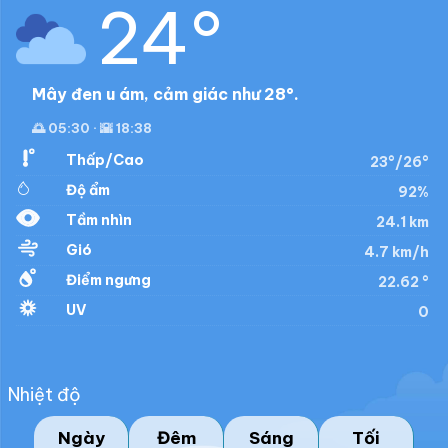
24°
Mây đen u ám, cảm giác như 28°.
🌅 05:30 · 🌇 18:38
Thấp/Cao
23°/26°
Độ ẩm
92%
Tầm nhìn
24.1 km
Gió
4.7 km/h
Điểm ngưng
22.62 °
UV
0
Nhiệt độ
Ngày
Đêm
Sáng
Tối