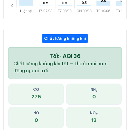
Chất lượng không khí
Tốt · AQI 36
Chất lượng không khí tốt — thoải mái hoạt
động ngoài trời.
CO
NH
3
275
0
NO
NO
2
0
13