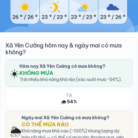
26 °
/
26 °
23 °
/
23 °
23 °
/
23 °
23 °
/
26 °
Xã Yên Cường hôm nay & ngày mai có mưa
không?
Hôm nay Xã Yên Cường có mưa không?
☀️
KHÔNG MƯA
Trời nhiều khả năng khô ráo (xác suất mưa ~54%).
Tối
🌧️ 54%
Ngày mai Xã Yên Cường có mưa không?
CÓ THỂ MƯA RÀO
🌦️
Khả năng mưa khá cao (~100%) nhưng lượng dự
báo rất nhỏ — có thể có mưa rào thoáng qua, nên