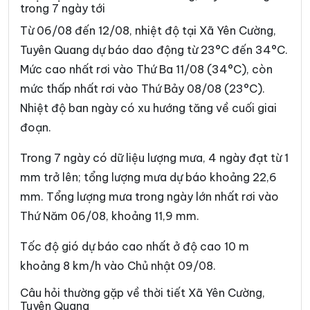
trong 7 ngày tới
Xã Đường Thượng
Xã Giáp Trung
Từ 06/08 đến 12/08, nhiệt độ tại Xã Yên Cường,
Xã Hàm Yên
Xã Hồ Thầu
Tuyên Quang dự báo dao động từ 23°C đến 34°C.
Mức cao nhất rơi vào Thứ Ba 11/08 (34°C), còn
Xã Hòa An
Xã Hoàng Su Phì
mức thấp nhất rơi vào Thứ Bảy 08/08 (23°C).
Xã Hồng Sơn
Xã Hồng Thái
Nhiệt độ ban ngày có xu hướng tăng về cuối giai
Xã Hùng An
Xã Hùng Đức
đoạn.
Xã Hùng Lợi
Xã Khâu Vai
Trong 7 ngày có dữ liệu lượng mưa, 4 ngày đạt từ 1
mm trở lên; tổng lượng mưa dự báo khoảng 22,6
Xã Khuôn Lùng
Xã Kiên Đài
mm. Tổng lượng mưa trong ngày lớn nhất rơi vào
Xã Kiến Thiết
Xã Kim Bình
Thứ Năm 06/08, khoảng 11,9 mm.
Xã Lâm Bình
Xã Lao Chải
Tốc độ gió dự báo cao nhất ở độ cao 10 m
Xã Liên Hiệp
Xã Linh Hồ
khoảng 8 km/h vào Chủ nhật 09/08.
Xã Lực Hành
Xã Lũng Cú
Câu hỏi thường gặp về thời tiết Xã Yên Cường,
Tuyên Quang