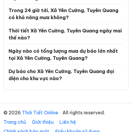
Xã Lũng Phìn
Xã Lùng Tám
Trong 24 giờ tới, Xã Yên Cường, Tuyên Quang
Xã Mậu Duệ
Xã Mèo Vạc
có khả năng mưa không?
Xã Minh Ngọc
Xã Minh Quang
Thời tiết Xã Yên Cường, Tuyên Quang ngày mai
Xã Minh Sơn
Xã Minh Tân
thế nào?
Xã Minh Thanh
Xã Nà Hang
Ngày nào có tổng lượng mưa dự báo lớn nhất
tại Xã Yên Cường, Tuyên Quang?
Xã Nấm Dẩn
Xã Nậm Dịch
Xã Nghĩa Thuận
Xã Ngọc Đường
Dự báo cho Xã Yên Cường, Tuyên Quang đại
diện cho khu vực nào?
Xã Ngọc Long
Xã Nhữ Khê
Xã Niêm Sơn
Xã Pà Vầy Sủ
Xã Phố Bảng
Xã Phú Linh
© 2026
Thời Tiết Online
All rights reserved.
Xã Phú Lương
Xã Phù Lưu
Trang chủ
Giới thiệu
Liên hệ
Xã Pờ Ly Ngài
Xã Quản Bạ
Chính sách bảo mật
Điều khoản sử dụng