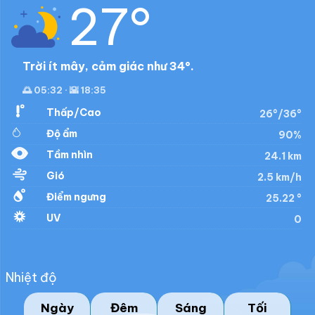
27°
Trời ít mây, cảm giác như 34°.
🌅 05:32 · 🌇 18:35
Thấp/Cao
26°/36°
Độ ẩm
90%
Tầm nhìn
24.1 km
Gió
2.5 km/h
Điểm ngưng
25.22 °
UV
0
Nhiệt độ
Ngày
Đêm
Sáng
Tối