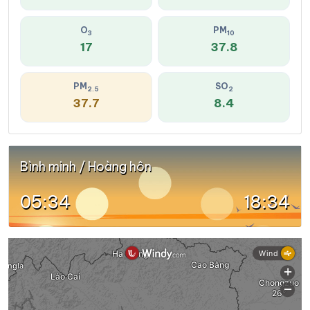
O
PM
3
10
17
37.8
PM
SO
2.5
2
37.7
8.4
Bình minh / Hoàng hôn
05:34
18:34