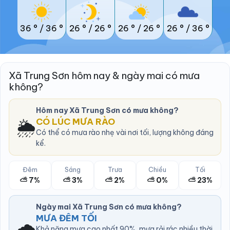
36 °
/
36 °
26 °
/
26 °
26 °
/
26 °
26 °
/
36 °
Xã Trung Sơn hôm nay & ngày mai có mưa
không?
Hôm nay Xã Trung Sơn có mưa không?
🌦️
CÓ LÚC MƯA RÀO
Có thể có mưa rào nhẹ vài nơi tối, lượng không đáng
kể.
Đêm
Sáng
Trưa
Chiều
Tối
⛅ 7%
⛅ 3%
⛅ 2%
⛅ 0%
⛅ 23%
Ngày mai Xã Trung Sơn có mưa không?
MƯA ĐÊM TỐI
🌧️
Khả năng mưa cao nhất 90%, mưa rải rác nhiều thời