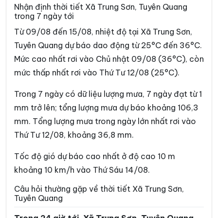
Xã Du Già
Xã Đường Hồng
Nhận định thời tiết Xã Trung Sơn, Tuyên Quang
trong 7 ngày tới
Xã Đường Thượng
Xã Giáp Trung
Từ 09/08 đến 15/08, nhiệt độ tại Xã Trung Sơn,
Xã Hàm Yên
Xã Hồ Thầu
Tuyên Quang dự báo dao động từ 25°C đến 36°C.
Mức cao nhất rơi vào Chủ nhật 09/08 (36°C), còn
Xã Hòa An
Xã Hoàng Su Phì
mức thấp nhất rơi vào Thứ Tư 12/08 (25°C).
Xã Hồng Sơn
Xã Hồng Thái
Trong 7 ngày có dữ liệu lượng mưa, 7 ngày đạt từ 1
Xã Hùng An
Xã Hùng Đức
mm trở lên; tổng lượng mưa dự báo khoảng 106,3
Xã Hùng Lợi
Xã Khâu Vai
mm. Tổng lượng mưa trong ngày lớn nhất rơi vào
Thứ Tư 12/08, khoảng 36,8 mm.
Xã Khuôn Lùng
Xã Kiên Đài
Xã Kiến Thiết
Xã Kim Bình
Tốc độ gió dự báo cao nhất ở độ cao 10 m
khoảng 10 km/h vào Thứ Sáu 14/08.
Xã Lâm Bình
Xã Lao Chải
Câu hỏi thường gặp về thời tiết Xã Trung Sơn,
Xã Liên Hiệp
Xã Linh Hồ
Tuyên Quang
Xã Lực Hành
Xã Lũng Cú