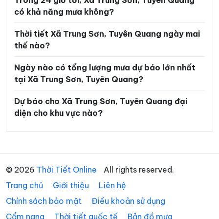
Trong 24 giờ tới, Xã Trung Sơn, Tuyên Quang
có khả năng mưa không?
Xã Lũng Phìn
Xã Lùng Tám
Xã Mậu Duệ
Xã Mèo Vạc
Thời tiết Xã Trung Sơn, Tuyên Quang ngày mai
thế nào?
Xã Minh Ngọc
Xã Minh Quang
Ngày nào có tổng lượng mưa dự báo lớn nhất
Xã Minh Sơn
Xã Minh Tân
tại Xã Trung Sơn, Tuyên Quang?
Xã Minh Thanh
Xã Nà Hang
Dự báo cho Xã Trung Sơn, Tuyên Quang đại
Xã Nấm Dẩn
Xã Nậm Dịch
diện cho khu vực nào?
Xã Nghĩa Thuận
Xã Ngọc Đường
Xã Ngọc Long
Xã Nhữ Khê
Xã Niêm Sơn
Xã Pà Vầy Sủ
© 2026
Thời Tiết Online
All rights reserved.
Trang chủ
Xã Phố Bảng
Giới thiệu
Liên hệ
Xã Phú Linh
Chính sách bảo mật
Điều khoản sử dụng
Xã Phú Lương
Xã Phù Lưu
Cẩm nang
Thời tiết quốc tế
Bản đồ mưa