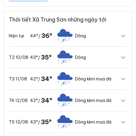
Thời tiết Xã Trung Sơn những ngày tới
36°
44°
Dông
Hiện tại
/
35°
43°
Dông
T2 10/08
/
34°
42°
Dông kèm mưa đá
T3 11/08
/
34°
42°
Dông kèm mưa đá
T4 12/08
/
35°
43°
Dông kèm mưa đá
T5 13/08
/