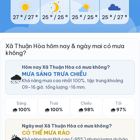
27 °
/
27 °
25 °
/
25 °
25 °
/
25 °
25 °
/
27 °
Xã Thuận Hòa hôm nay & ngày mai có mưa
không?
Hôm nay Xã Thuận Hòa có mưa không?
🌧️
MƯA SÁNG TRƯA CHIỀU
Khả năng mưa cao nhất 100%, tập trung khoảng
09–16 giờ, tổng lượng ~16 mm.
Sáng
Trưa
Chiều
Tối
🌧️ 100%
🌧️ 100%
🌧️ 98%
🌧️ 97%
Ngày mai Xã Thuận Hòa có mưa không?
CÓ THỂ MƯA RÀO
🌦️
Khả năng mưa khá cao (~95%) nhưng lượng dự báo