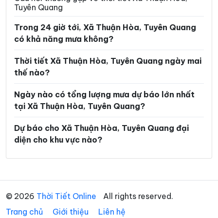
Tuyên Quang
Xã Lũng Phìn
Xã Lùng Tám
Trong 24 giờ tới, Xã Thuận Hòa, Tuyên Quang
Xã Mậu Duệ
Xã Mèo Vạc
có khả năng mưa không?
Xã Minh Ngọc
Xã Minh Quang
Thời tiết Xã Thuận Hòa, Tuyên Quang ngày mai
Xã Minh Sơn
Xã Minh Tân
thế nào?
Xã Minh Thanh
Xã Nà Hang
Ngày nào có tổng lượng mưa dự báo lớn nhất
tại Xã Thuận Hòa, Tuyên Quang?
Xã Nấm Dẩn
Xã Nậm Dịch
Xã Nghĩa Thuận
Xã Ngọc Đường
Dự báo cho Xã Thuận Hòa, Tuyên Quang đại
diện cho khu vực nào?
Xã Ngọc Long
Xã Nhữ Khê
Xã Niêm Sơn
Xã Pà Vầy Sủ
Xã Phố Bảng
Xã Phú Linh
© 2026
Thời Tiết Online
All rights reserved.
Xã Phú Lương
Xã Phù Lưu
Trang chủ
Giới thiệu
Liên hệ