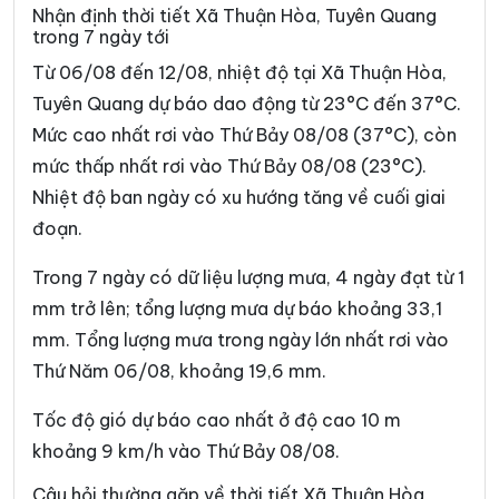
Xã Du Già
Xã Đường Hồng
Nhận định thời tiết Xã Thuận Hòa, Tuyên Quang
trong 7 ngày tới
Xã Đường Thượng
Xã Giáp Trung
Từ 06/08 đến 12/08, nhiệt độ tại Xã Thuận Hòa,
Xã Hàm Yên
Xã Hồ Thầu
Tuyên Quang dự báo dao động từ 23°C đến 37°C.
Mức cao nhất rơi vào Thứ Bảy 08/08 (37°C), còn
Xã Hòa An
Xã Hoàng Su Phì
mức thấp nhất rơi vào Thứ Bảy 08/08 (23°C).
Xã Hồng Sơn
Xã Hồng Thái
Nhiệt độ ban ngày có xu hướng tăng về cuối giai
Xã Hùng An
Xã Hùng Đức
đoạn.
Xã Hùng Lợi
Xã Khâu Vai
Trong 7 ngày có dữ liệu lượng mưa, 4 ngày đạt từ 1
mm trở lên; tổng lượng mưa dự báo khoảng 33,1
Xã Khuôn Lùng
Xã Kiên Đài
mm. Tổng lượng mưa trong ngày lớn nhất rơi vào
Xã Kiến Thiết
Xã Kim Bình
Thứ Năm 06/08, khoảng 19,6 mm.
Xã Lâm Bình
Xã Lao Chải
Tốc độ gió dự báo cao nhất ở độ cao 10 m
Xã Liên Hiệp
Xã Linh Hồ
khoảng 9 km/h vào Thứ Bảy 08/08.
Xã Lực Hành
Xã Lũng Cú
Câu hỏi thường gặp về thời tiết Xã Thuận Hòa,