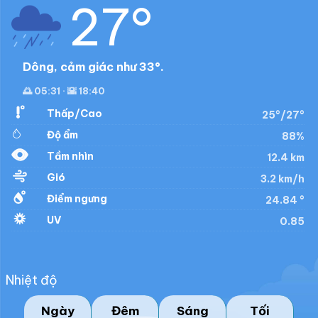
27°
Dông, cảm giác như 33°.
🌅 05:31 · 🌇 18:40
Thấp/Cao
25°/27°
Độ ẩm
88%
Tầm nhìn
12.4 km
Gió
3.2 km/h
Điểm ngưng
24.84 °
UV
0.85
Nhiệt độ
Ngày
Đêm
Sáng
Tối