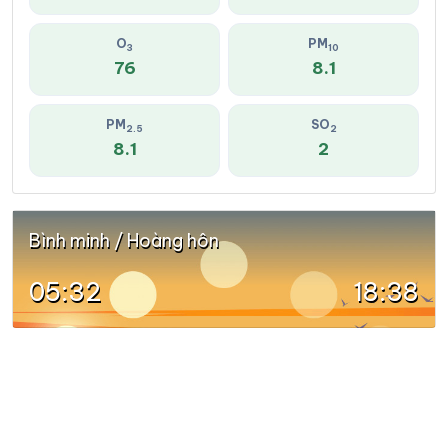
O
PM
3
10
76
8.1
PM
SO
2.5
2
8.1
2
Bình minh / Hoàng hôn
05:32
18:38