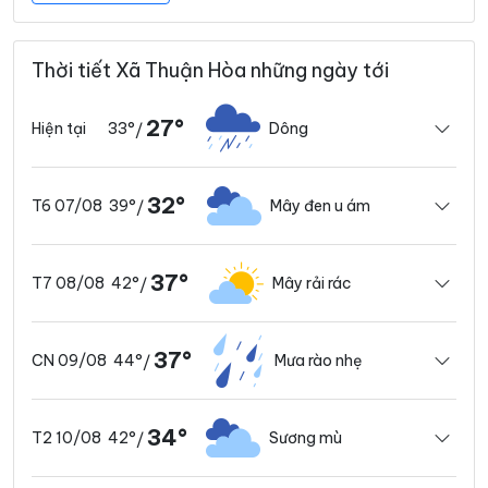
Thời tiết Xã Thuận Hòa những ngày tới
27°
33°
Dông
Hiện tại
/
32°
39°
Mây đen u ám
T6 07/08
/
37°
42°
Mây rải rác
T7 08/08
/
37°
44°
Mưa rào nhẹ
CN 09/08
/
34°
42°
Sương mù
T2 10/08
/