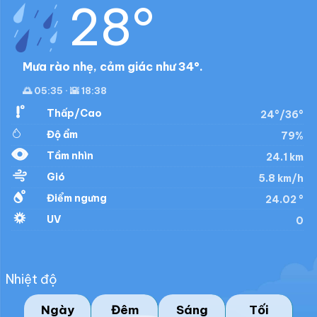
28°
Mưa rào nhẹ, cảm giác như 34°.
🌅 05:35 · 🌇 18:38
Thấp/Cao
24°/36°
Độ ẩm
79%
Tầm nhìn
24.1 km
Gió
5.8 km/h
Điểm ngưng
24.02 °
UV
0
Nhiệt độ
Ngày
Đêm
Sáng
Tối