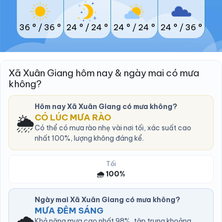
36 °
/
36 °
24 °
/
24 °
24 °
/
24 °
24 °
/
36 °
Xã Xuân Giang hôm nay & ngày mai có mưa
không?
Hôm nay Xã Xuân Giang có mưa không?
🌦️
CÓ LÚC MƯA RÀO
Có thể có mưa rào nhẹ vài nơi tối, xác suất cao
nhất 100%, lượng không đáng kể.
Tối
🌧️ 100%
Ngày mai Xã Xuân Giang có mưa không?
MƯA ĐÊM SÁNG
🌧️
Khả năng mưa cao nhất 98%, tập trung khoảng