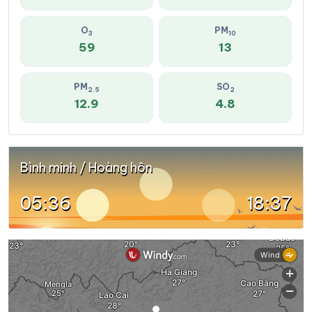
O
PM
3
10
59
13
PM
SO
2.5
2
12.9
4.8
Bình minh / Hoàng hôn
05:36
18:37