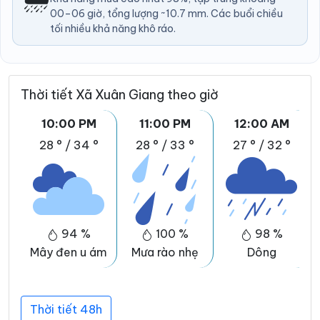
00–06 giờ, tổng lượng ~10.7 mm. Các buổi chiều
tối nhiều khả năng khô ráo.
Thời tiết Xã Xuân Giang theo giờ
10:00 PM
11:00 PM
12:00 AM
28 °
/
34 °
28 °
/
33 °
27 °
/
32 °
94 %
100 %
98 %
Mây đen u ám
Mưa rào nhẹ
Dông
Thời tiết 48h