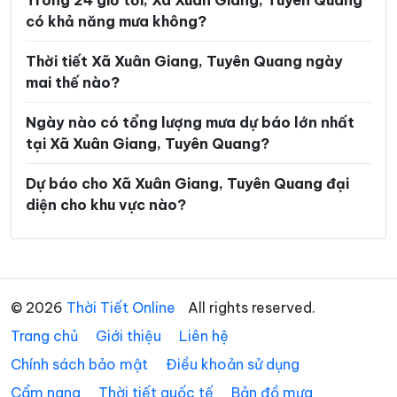
Trong 24 giờ tới, Xã Xuân Giang, Tuyên Quang
có khả năng mưa không?
Xã Lũng Phìn
Xã Lùng Tám
Xã Mậu Duệ
Xã Mèo Vạc
Thời tiết Xã Xuân Giang, Tuyên Quang ngày
mai thế nào?
Xã Minh Ngọc
Xã Minh Quang
Ngày nào có tổng lượng mưa dự báo lớn nhất
Xã Minh Sơn
Xã Minh Tân
tại Xã Xuân Giang, Tuyên Quang?
Xã Minh Thanh
Xã Nà Hang
Dự báo cho Xã Xuân Giang, Tuyên Quang đại
Xã Nấm Dẩn
Xã Nậm Dịch
diện cho khu vực nào?
Xã Nghĩa Thuận
Xã Ngọc Đường
Xã Ngọc Long
Xã Nhữ Khê
Xã Niêm Sơn
Xã Pà Vầy Sủ
© 2026
Thời Tiết Online
All rights reserved.
Trang chủ
Xã Phố Bảng
Giới thiệu
Liên hệ
Xã Phú Linh
Chính sách bảo mật
Điều khoản sử dụng
Xã Phú Lương
Xã Phù Lưu
Cẩm nang
Thời tiết quốc tế
Bản đồ mưa