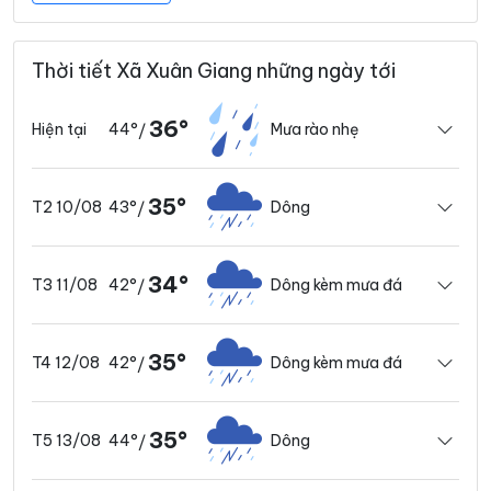
Thời tiết Xã Xuân Giang những ngày tới
36°
44°
Mưa rào nhẹ
Hiện tại
/
35°
43°
Dông
T2 10/08
/
34°
42°
Dông kèm mưa đá
T3 11/08
/
35°
42°
Dông kèm mưa đá
T4 12/08
/
35°
44°
Dông
T5 13/08
/