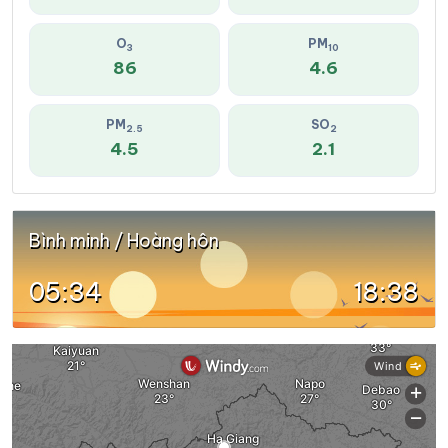
O
PM
3
10
86
4.6
PM
SO
2.5
2
4.5
2.1
Bình minh / Hoàng hôn
05:34
18:38