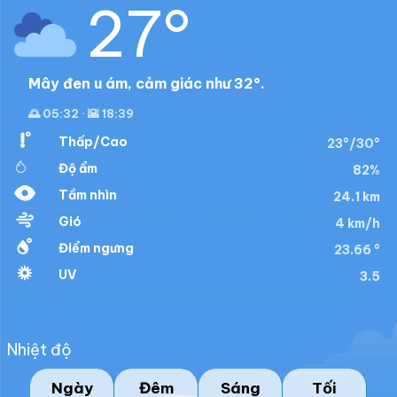
27°
Mây đen u ám, cảm giác như 32°.
🌅 05:32 · 🌇 18:39
Thấp/Cao
23°/30°
Độ ẩm
82%
Tầm nhìn
24.1 km
Gió
4 km/h
Điểm ngưng
23.66 °
UV
3.5
Nhiệt độ
Ngày
Đêm
Sáng
Tối