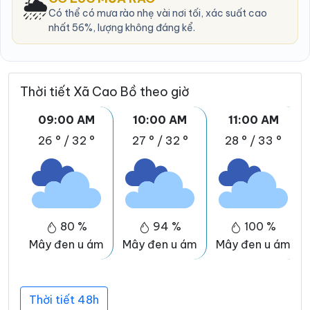
🌦️
Có thể có mưa rào nhẹ vài nơi tối, xác suất cao
nhất 56%, lượng không đáng kể.
Thời tiết Xã Cao Bồ theo giờ
09:00 AM
10:00 AM
11:00 AM
26 °
/
32 °
27 °
/
32 °
28 °
/
33 °
80 %
94 %
100 %
Mây đen u ám
Mây đen u ám
Mây đen u ám
Thời tiết 48h