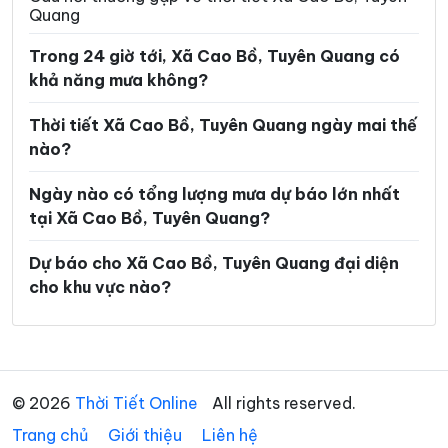
Quang
Xã Lùng Tám
Xã Mậu Duệ
Trong 24 giờ tới, Xã Cao Bồ, Tuyên Quang có
Xã Mèo Vạc
Xã Minh Ngọc
khả năng mưa không?
Xã Minh Quang
Xã Minh Sơn
Thời tiết Xã Cao Bồ, Tuyên Quang ngày mai thế
Xã Minh Tân
Xã Minh Thanh
nào?
Xã Nà Hang
Xã Nấm Dẩn
Ngày nào có tổng lượng mưa dự báo lớn nhất
tại Xã Cao Bồ, Tuyên Quang?
Xã Nậm Dịch
Xã Nghĩa Thuận
Xã Ngọc Đường
Xã Ngọc Long
Dự báo cho Xã Cao Bồ, Tuyên Quang đại diện
cho khu vực nào?
Xã Nhữ Khê
Xã Niêm Sơn
Xã Pà Vầy Sủ
Xã Phố Bảng
Xã Phú Linh
Xã Phú Lương
© 2026
Thời Tiết Online
All rights reserved.
Xã Phù Lưu
Xã Pờ Ly Ngài
Trang chủ
Giới thiệu
Liên hệ