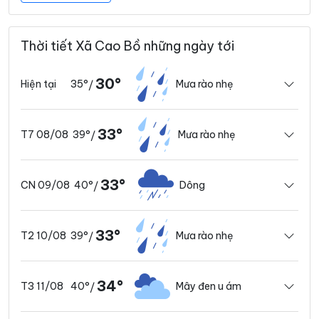
Thời tiết Xã Cao Bồ những ngày tới
30°
35°
Mưa rào nhẹ
Hiện tại
/
33°
39°
Mưa rào nhẹ
T7 08/08
/
33°
40°
Dông
CN 09/08
/
33°
39°
Mưa rào nhẹ
T2 10/08
/
34°
40°
Mây đen u ám
T3 11/08
/