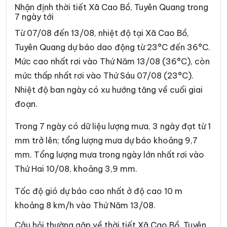
Xã Đường Hồng
Xã Đường Thượng
Nhận định thời tiết Xã Cao Bồ, Tuyên Quang trong
7 ngày tới
Xã Giáp Trung
Xã Hàm Yên
Từ 07/08 đến 13/08, nhiệt độ tại Xã Cao Bồ,
Xã Hồ Thầu
Xã Hòa An
Tuyên Quang dự báo dao động từ 23°C đến 36°C.
Mức cao nhất rơi vào Thứ Năm 13/08 (36°C), còn
Xã Hoàng Su Phì
Xã Hồng Sơn
mức thấp nhất rơi vào Thứ Sáu 07/08 (23°C).
Xã Hồng Thái
Xã Hùng An
Nhiệt độ ban ngày có xu hướng tăng về cuối giai
Xã Hùng Đức
Xã Hùng Lợi
đoạn.
Xã Khâu Vai
Xã Khuôn Lùng
Trong 7 ngày có dữ liệu lượng mưa, 3 ngày đạt từ 1
mm trở lên; tổng lượng mưa dự báo khoảng 9,7
Xã Kiên Đài
Xã Kiến Thiết
mm. Tổng lượng mưa trong ngày lớn nhất rơi vào
Xã Kim Bình
Xã Lâm Bình
Thứ Hai 10/08, khoảng 3,9 mm.
Xã Lao Chải
Xã Liên Hiệp
Tốc độ gió dự báo cao nhất ở độ cao 10 m
Xã Linh Hồ
Xã Lực Hành
khoảng 8 km/h vào Thứ Năm 13/08.
Xã Lũng Cú
Xã Lũng Phìn
Câu hỏi thường gặp về thời tiết Xã Cao Bồ, Tuyên