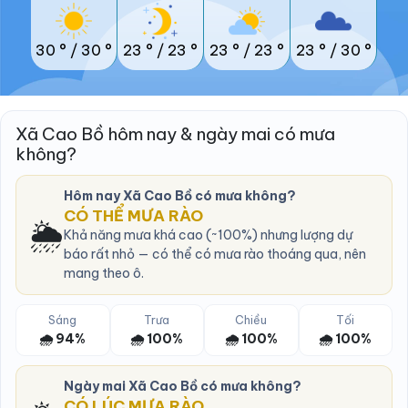
30 °
/
30 °
23 °
/
23 °
23 °
/
23 °
23 °
/
30 °
Xã Cao Bồ hôm nay & ngày mai có mưa
không?
Hôm nay Xã Cao Bồ có mưa không?
CÓ THỂ MƯA RÀO
🌦️
Khả năng mưa khá cao (~100%) nhưng lượng dự
báo rất nhỏ — có thể có mưa rào thoáng qua, nên
mang theo ô.
Sáng
Trưa
Chiều
Tối
🌧️ 94%
🌧️ 100%
🌧️ 100%
🌧️ 100%
Ngày mai Xã Cao Bồ có mưa không?
CÓ LÚC MƯA RÀO