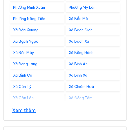
Phường Minh Xuân
Phường Mỹ Lâm
Phường Nông Tiến
Xã Bắc Mê
Xã Bắc Quang
Xã Bạch Đích
Xã Bạch Ngọc
Xã Bạch Xa
Xã Bản Máy
Xã Bằng Hành
Xã Bằng Lang
Xã Bình An
Xã Bình Ca
Xã Bình Xa
Xã Cán Tỷ
Xã Chiêm Hoá
Xã Côn Lôn
Xã Đồng Tâm
Xã Đông Thọ
Xã Đồng Văn
Xem thêm
Xã Đồng Yên
Xã Du Già