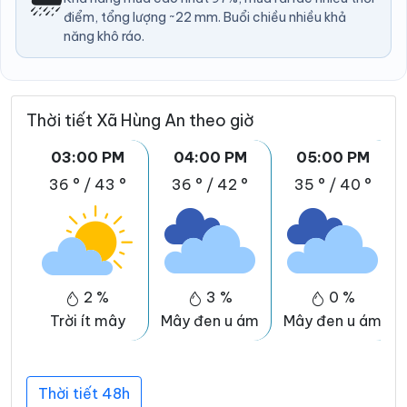
điểm, tổng lượng ~22 mm. Buổi chiều nhiều khả
năng khô ráo.
Thời tiết Xã Hùng An theo giờ
03:00 PM
04:00 PM
05:00 PM
36 °
/
43 °
36 °
/
42 °
35 °
/
40 °
2 %
3 %
0 %
Trời ít mây
Mây đen u ám
Mây đen u ám
Thời tiết 48h