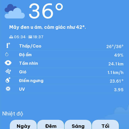
36°
Mây đen u ám, cảm giác như 42°.
🌅 05:34 · 🌇 18:37
Thấp/Cao
26°/36°
Độ ẩm
49%
Tầm nhìn
24.1 km
Gió
1.1 km/h
Điểm ngưng
23.61 °
UV
3.95
Nhiệt độ
Ngày
Đêm
Sáng
Tối