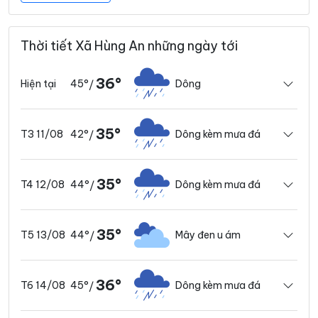
Thời tiết Xã Hùng An những ngày tới
36°
45°
Dông
Hiện tại
/
35°
42°
Dông kèm mưa đá
T3 11/08
/
35°
44°
Dông kèm mưa đá
T4 12/08
/
35°
44°
Mây đen u ám
T5 13/08
/
36°
45°
Dông kèm mưa đá
T6 14/08
/