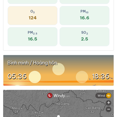
O
PM
3
10
124
16.6
PM
SO
2.5
2
16.5
2.5
Bình minh / Hoàng hôn
05:36
18:36