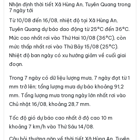
Xã Du Già
Xã Đường Hồng
Nhận định thời tiết Xã Hùng An, Tuyên Quang trong
7 ngày tới
Xã Đường Thượng
Xã Giáp Trung
Từ 10/08 đến 16/08, nhiệt độ tại Xã Hùng An,
Xã Hàm Yên
Xã Hồ Thầu
Tuyên Quang dự báo dao động từ 25°C đến 36°C.
Mức cao nhất rơi vào Thứ Hai 10/08 (36°C), còn
Xã Hòa An
Xã Hoàng Su Phì
mức thấp nhất rơi vào Thứ Bảy 15/08 (25°C).
Xã Hồng Sơn
Xã Hồng Thái
Nhiệt độ ban ngày có xu hướng giảm về cuối giai
Xã Hùng Đức
Xã Hùng Lợi
đoạn.
Xã Khâu Vai
Xã Khuôn Lùng
Trong 7 ngày có dữ liệu lượng mưa, 7 ngày đạt từ 1
mm trở lên; tổng lượng mưa dự báo khoảng 91,2
Xã Kiên Đài
Xã Kiến Thiết
mm. Tổng lượng mưa trong ngày lớn nhất rơi vào
Xã Kim Bình
Xã Lâm Bình
Chủ nhật 16/08, khoảng 28,7 mm.
Xã Lao Chải
Xã Liên Hiệp
Tốc độ gió dự báo cao nhất ở độ cao 10 m
Xã Linh Hồ
Xã Lực Hành
khoảng 7 km/h vào Thứ Sáu 14/08.
Xã Lũng Cú
Xã Lũng Phìn
Câu hỏi thường gặp về thời tiết Xã Hùng An, Tuyên