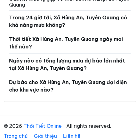
Quang
Xã Lùng Tám
Xã Mậu Duệ
Trong 24 giờ tới, Xã Hùng An, Tuyên Quang có
Xã Mèo Vạc
Xã Minh Ngọc
khả năng mưa không?
Xã Minh Quang
Xã Minh Sơn
Thời tiết Xã Hùng An, Tuyên Quang ngày mai
Xã Minh Tân
Xã Minh Thanh
thế nào?
Xã Nà Hang
Xã Nấm Dẩn
Ngày nào có tổng lượng mưa dự báo lớn nhất
tại Xã Hùng An, Tuyên Quang?
Xã Nậm Dịch
Xã Nghĩa Thuận
Xã Ngọc Đường
Xã Ngọc Long
Dự báo cho Xã Hùng An, Tuyên Quang đại diện
cho khu vực nào?
Xã Nhữ Khê
Xã Niêm Sơn
Xã Pà Vầy Sủ
Xã Phố Bảng
Xã Phú Linh
Xã Phú Lương
© 2026
Thời Tiết Online
All rights reserved.
Xã Phù Lưu
Xã Pờ Ly Ngài
Trang chủ
Giới thiệu
Liên hệ