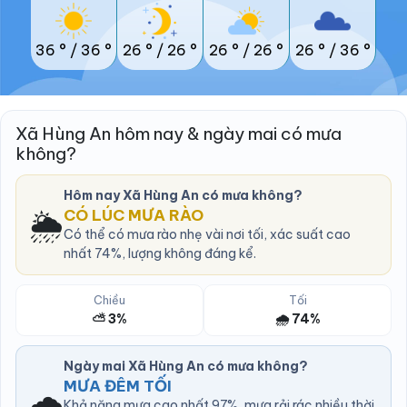
36 °
/
36 °
26 °
/
26 °
26 °
/
26 °
26 °
/
36 °
Xã Hùng An hôm nay & ngày mai có mưa
không?
Hôm nay Xã Hùng An có mưa không?
🌦️
CÓ LÚC MƯA RÀO
Có thể có mưa rào nhẹ vài nơi tối, xác suất cao
nhất 74%, lượng không đáng kể.
Chiều
Tối
⛅ 3%
🌧️ 74%
Ngày mai Xã Hùng An có mưa không?
MƯA ĐÊM TỐI
🌧️
Khả năng mưa cao nhất 97%, mưa rải rác nhiều thời