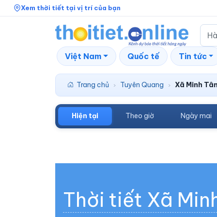
Xem thời tiết tại vị trí của bạn
Việt Nam
Quốc tế
Tin tức
Trang chủ
Tuyên Quang
Xã Minh Tâ
›
›
Hiện tại
Theo giờ
Ngày mai
Thời tiết Xã Min