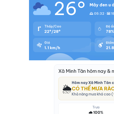
26°
Mây đen u á
🌅 05:32 · 🌇 
Thấp/Cao
Độ ẩ
22°/28°
78
Gió
Điểm
1.1 km/h
21.8
Xã Minh Tân hôm nay & 
Hôm nay Xã Minh Tân 
🌦️
CÓ THỂ MƯA RÀ
Khả năng mưa khá cao (~
Trưa
🌧️ 100%