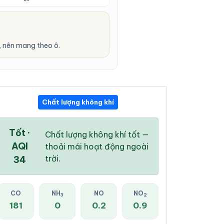
 nên mang theo ô.
Chất lượng không khí
04:00 PM
05:00 PM
06:00 PM
28 °
/
32 °
27 °
/
31 °
26 °
/
31 °
Tốt ·
Chất lượng không khí tốt —
AQI
thoải mái hoạt động ngoài
trời.
34
100 %
99 %
98 %
CO
NH
NO
NO
3
2
Mây đen u ám
Mây đen u ám
Mây đen u ám
181
0
0.2
0.9