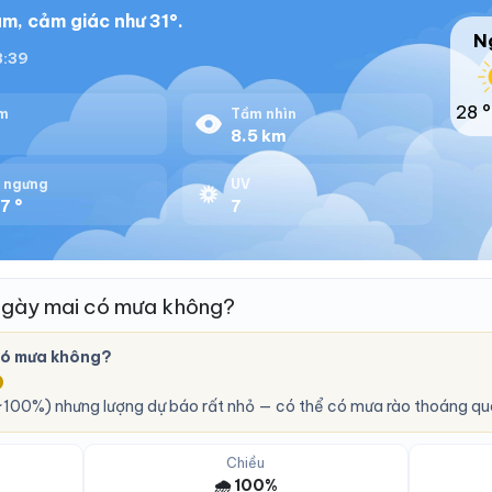
m, cảm giác như 31°.
N
18:39
28 °
m
Tầm nhìn
%
8.5 km
 ngưng
UV
7 °
7
ngày mai có mưa không?
có mưa không?
O
100%) nhưng lượng dự báo rất nhỏ — có thể có mưa rào thoáng qu
Chiều
🌧️ 100%