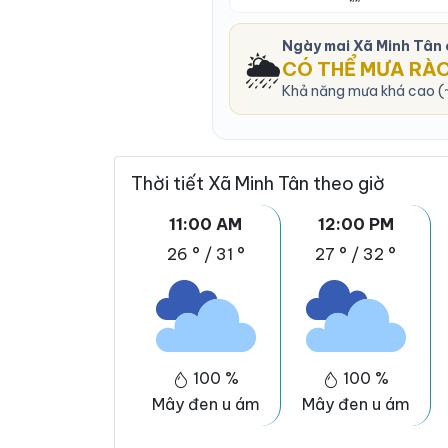
Ngày mai Xã Minh Tân
🌦️
CÓ THỂ MƯA RÀ
Khả năng mưa khá cao (~
Thời tiết Xã Minh Tân theo giờ
11:00 AM
12:00 PM
26 °
/
31 °
27 °
/
32 °
100 %
100 %
Mây đen u ám
Mây đen u ám