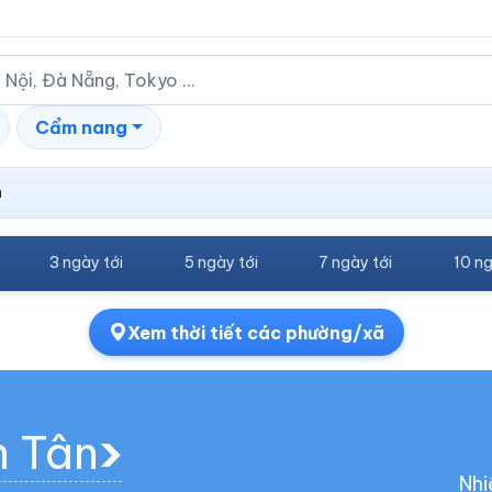
Cẩm nang
n
3 ngày tới
5 ngày tới
7 ngày tới
10 ng
Xem thời tiết các phường/xã
h Tân
Nhi