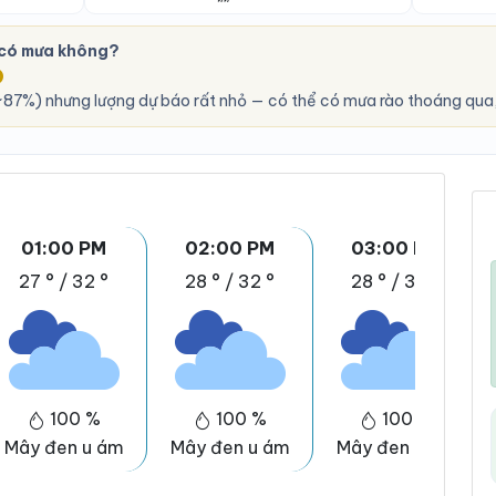
 có mưa không?
O
87%) nhưng lượng dự báo rất nhỏ — có thể có mưa rào thoáng qua,
01:00 PM
02:00 PM
03:00 PM
27 °
/
32 °
28 °
/
32 °
28 °
/
32 °
100 %
100 %
100 %
Mây đen u ám
Mây đen u ám
Mây đen u ám