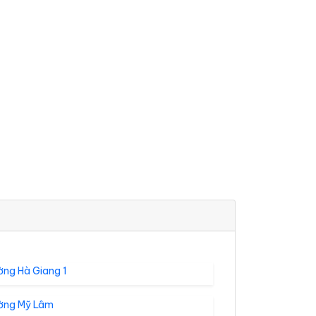
ờng Hà Giang 1
ờng Mỹ Lâm