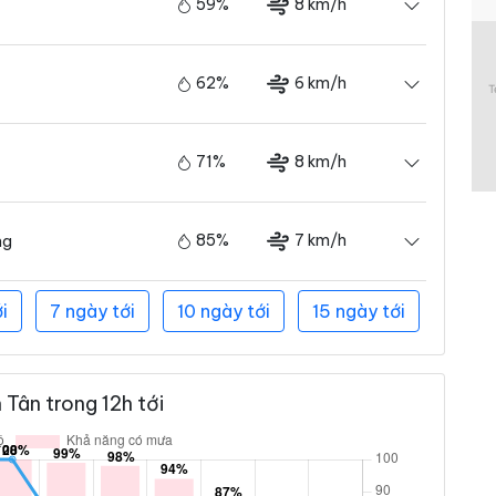
59%
8 km/h
62%
6 km/h
71%
8 km/h
85%
7 km/h
ng
i
7 ngày tới
10 ngày tới
15 ngày tới
Tân trong 12h tới