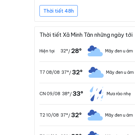
Thời tiết 48h
Thời tiết Xã Minh Tân những ngày tới
28°
32°
Mây đen u ám
Hiện tại
/
32°
37°
Mây đen u ám
T7 08/08
/
33°
38°
Mưa rào nhẹ
CN 09/08
/
32°
37°
Mây đen u ám
T2 10/08
/