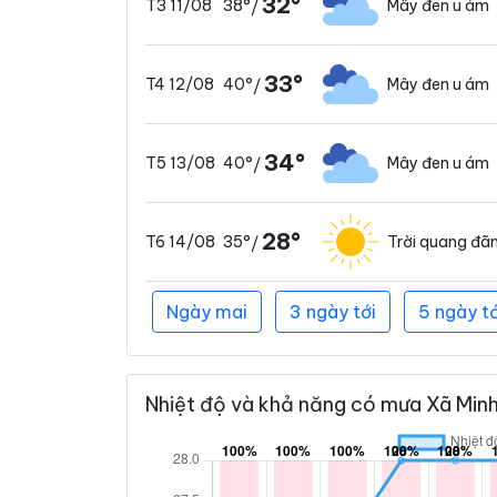
32°
38°
Mây đen u ám
T3 11/08
/
33°
40°
Mây đen u ám
T4 12/08
/
34°
40°
Mây đen u ám
T5 13/08
/
28°
35°
Trời quang đã
T6 14/08
/
Ngày mai
3 ngày tới
5 ngày tớ
Nhiệt độ và khả năng có mưa Xã Minh 