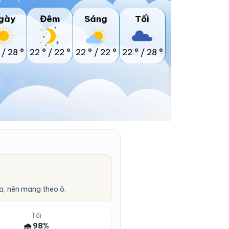
gày
Đêm
Sáng
Tối
/
28 °
22 °
/
22 °
22 °
/
22 °
22 °
/
28 °
a, nên mang theo ô.
Tối
🌧️ 98%