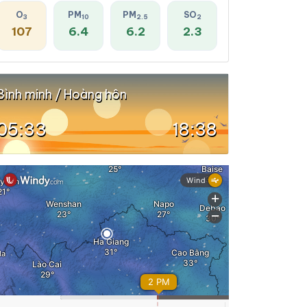
O
PM
PM
SO
3
10
2.5
2
107
6.4
6.2
2.3
Bình minh / Hoàng hôn
05:33
18:38