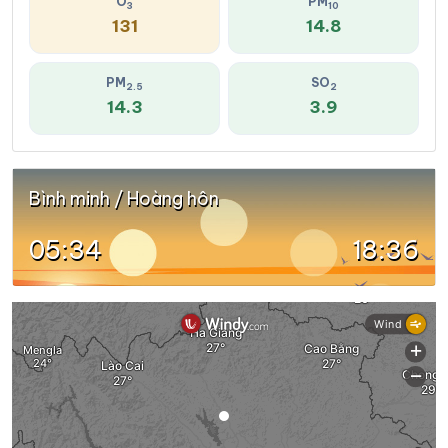
O
PM
3
10
131
14.8
PM
SO
2.5
2
14.3
3.9
Bình minh / Hoàng hôn
05:34
18:36