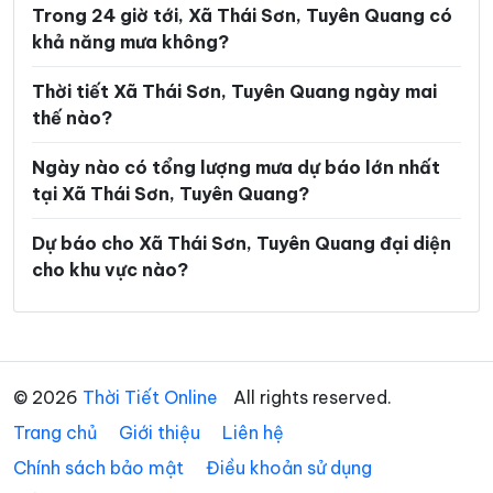
Trong 24 giờ tới, Xã Thái Sơn, Tuyên Quang có
Xã Mậu Duệ
Xã Mèo Vạc
khả năng mưa không?
Xã Minh Ngọc
Xã Minh Quang
Thời tiết Xã Thái Sơn, Tuyên Quang ngày mai
Xã Minh Sơn
Xã Minh Tân
thế nào?
Xã Minh Thanh
Xã Nà Hang
Ngày nào có tổng lượng mưa dự báo lớn nhất
tại Xã Thái Sơn, Tuyên Quang?
Xã Nấm Dẩn
Xã Nậm Dịch
Xã Nghĩa Thuận
Xã Ngọc Đường
Dự báo cho Xã Thái Sơn, Tuyên Quang đại diện
cho khu vực nào?
Xã Ngọc Long
Xã Nhữ Khê
Xã Niêm Sơn
Xã Pà Vầy Sủ
Xã Phố Bảng
Xã Phú Linh
© 2026
Thời Tiết Online
All rights reserved.
Xã Phú Lương
Xã Phù Lưu
Trang chủ
Giới thiệu
Liên hệ
Xã Pờ Ly Ngài
Xã Quản Bạ
Chính sách bảo mật
Điều khoản sử dụng