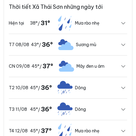
Thời tiết Xã Thái Sơn những ngày tới
31°
38°
Mưa rào nhẹ
Hiện tại
/
36°
43°
Sương mù
T7 08/08
/
37°
45°
Mây đen u ám
CN 09/08
/
36°
45°
Dông
T2 10/08
/
36°
45°
Dông
T3 11/08
/
37°
45°
Mưa rào nhẹ
T4 12/08
/