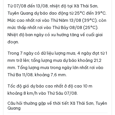
Xã Đường Thượng
Xã Giáp Trung
Từ 07/08 đến 13/08, nhiệt độ tại Xã Thái Sơn,
Xã Hàm Yên
Xã Hồ Thầu
Tuyên Quang dự báo dao động từ 25°C đến 39°C.
Mức cao nhất rơi vào Thứ Năm 13/08 (39°C), còn
Xã Hòa An
Xã Hoàng Su Phì
mức thấp nhất rơi vào Thứ Bảy 08/08 (25°C).
Xã Hồng Sơn
Xã Hồng Thái
Nhiệt độ ban ngày có xu hướng tăng về cuối giai
Xã Hùng An
Xã Hùng Đức
đoạn.
Xã Hùng Lợi
Xã Khâu Vai
Trong 7 ngày có dữ liệu lượng mưa, 4 ngày đạt từ 1
mm trở lên; tổng lượng mưa dự báo khoảng 21,2
Xã Khuôn Lùng
Xã Kiên Đài
mm. Tổng lượng mưa trong ngày lớn nhất rơi vào
Xã Kiến Thiết
Xã Kim Bình
Thứ Ba 11/08, khoảng 7,6 mm.
Xã Lâm Bình
Xã Lao Chải
Tốc độ gió dự báo cao nhất ở độ cao 10 m
Xã Liên Hiệp
Xã Linh Hồ
khoảng 8 km/h vào Thứ Sáu 07/08.
Xã Lực Hành
Xã Lũng Cú
Câu hỏi thường gặp về thời tiết Xã Thái Sơn, Tuyên
Quang
Xã Lũng Phìn
Xã Lùng Tám