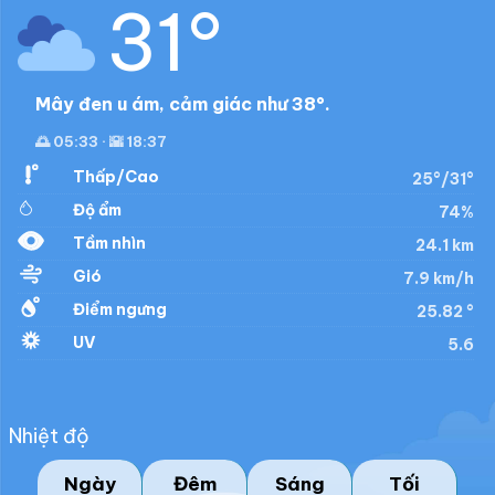
31°
Mây đen u ám, cảm giác như 38°.
🌅 05:33 · 🌇 18:37
Thấp/Cao
25°/31°
Độ ẩm
74%
Tầm nhìn
24.1 km
Gió
7.9 km/h
Điểm ngưng
25.82 °
UV
5.6
Nhiệt độ
Ngày
Đêm
Sáng
Tối