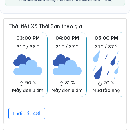
Thời tiết Xã Thái Sơn theo giờ
03:00 PM
04:00 PM
05:00 PM
31 °
/
38 °
31 °
/
37 °
31 °
/
37 °
90 %
81 %
70 %
Mây đen u ám
Mây đen u ám
Mưa rào nhẹ
Thời tiết 48h