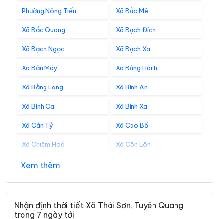
Phường Nông Tiến
Xã Bắc Mê
Xã Bắc Quang
Xã Bạch Đích
Xã Bạch Ngọc
Xã Bạch Xa
Xã Bản Máy
Xã Bằng Hành
Xã Bằng Lang
Xã Bình An
Xã Bình Ca
Xã Bình Xa
Xã Cán Tỷ
Xã Cao Bồ
Xã Chiêm Hoá
Xã Côn Lôn
Xã Đồng Tâm
Xã Đông Thọ
Xem thêm
Xã Đồng Văn
Xã Đồng Yên
Xã Du Già
Xã Đường Hồng
Nhận định thời tiết Xã Thái Sơn, Tuyên Quang
trong 7 ngày tới