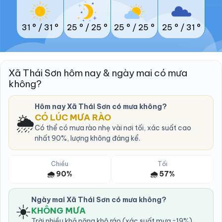
31 °
/
31 °
25 °
/
25 °
25 °
/
25 °
25 °
/
31 °
Xã Thái Sơn hôm nay & ngày mai có mưa
không?
Hôm nay Xã Thái Sơn có mưa không?
🌦️
CÓ LÚC MƯA RÀO
Có thể có mưa rào nhẹ vài nơi tối, xác suất cao
nhất 90%, lượng không đáng kể.
Chiều
Tối
🌧️ 90%
🌧️ 57%
Ngày mai Xã Thái Sơn có mưa không?
☀️
KHÔNG MƯA
Trời nhiều khả năng khô ráo (xác suất mưa ~19%).