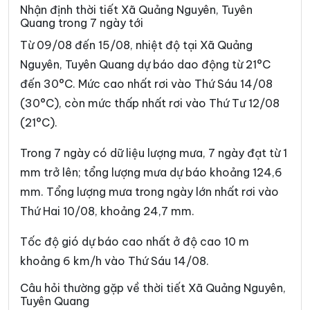
Xã Du Già
Xã Đường Hồng
Nhận định thời tiết Xã Quảng Nguyên, Tuyên
Quang trong 7 ngày tới
Xã Đường Thượng
Xã Giáp Trung
Từ 09/08 đến 15/08, nhiệt độ tại Xã Quảng
Xã Hàm Yên
Xã Hồ Thầu
Nguyên, Tuyên Quang dự báo dao động từ 21°C
đến 30°C. Mức cao nhất rơi vào Thứ Sáu 14/08
Xã Hòa An
Xã Hoàng Su Phì
(30°C), còn mức thấp nhất rơi vào Thứ Tư 12/08
Xã Hồng Sơn
Xã Hồng Thái
(21°C).
Xã Hùng An
Xã Hùng Đức
Trong 7 ngày có dữ liệu lượng mưa, 7 ngày đạt từ 1
Xã Hùng Lợi
Xã Khâu Vai
mm trở lên; tổng lượng mưa dự báo khoảng 124,6
mm. Tổng lượng mưa trong ngày lớn nhất rơi vào
Xã Khuôn Lùng
Xã Kiên Đài
Thứ Hai 10/08, khoảng 24,7 mm.
Xã Kiến Thiết
Xã Kim Bình
Tốc độ gió dự báo cao nhất ở độ cao 10 m
Xã Lâm Bình
Xã Lao Chải
khoảng 6 km/h vào Thứ Sáu 14/08.
Xã Liên Hiệp
Xã Linh Hồ
Câu hỏi thường gặp về thời tiết Xã Quảng Nguyên,
Tuyên Quang
Xã Lực Hành
Xã Lũng Cú