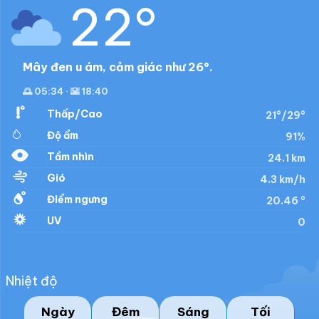
22°
Mây đen u ám, cảm giác như 26°.
🌅 05:34 · 🌇 18:40
Thấp/Cao
21°/29°
Độ ẩm
91%
Tầm nhìn
24.1 km
Gió
4.3 km/h
Điểm ngưng
20.46 °
UV
0
Nhiệt độ
Ngày
Đêm
Sáng
Tối