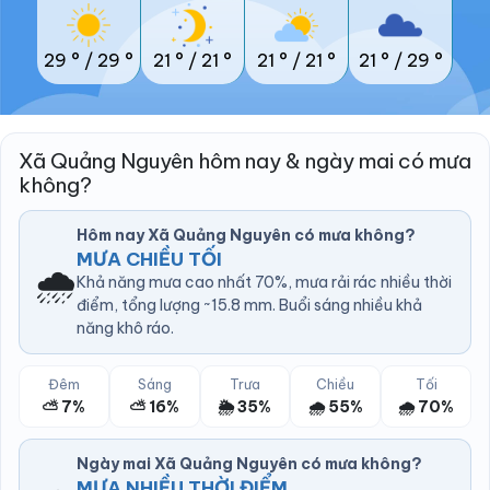
29 °
/
29 °
21 °
/
21 °
21 °
/
21 °
21 °
/
29 °
Xã Quảng Nguyên hôm nay & ngày mai có mưa
không?
Hôm nay Xã Quảng Nguyên có mưa không?
MƯA CHIỀU TỐI
🌧️
Khả năng mưa cao nhất 70%, mưa rải rác nhiều thời
điểm, tổng lượng ~15.8 mm. Buổi sáng nhiều khả
năng khô ráo.
Đêm
Sáng
Trưa
Chiều
Tối
⛅ 7%
⛅ 16%
🌦️ 35%
🌧️ 55%
🌧️ 70%
Ngày mai Xã Quảng Nguyên có mưa không?
MƯA NHIỀU THỜI ĐIỂM