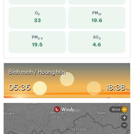
O
PM
3
10
33
19.6
PM
SO
2.5
2
19.5
4.6
Bình minh / Hoàng hôn
05:36
18:38