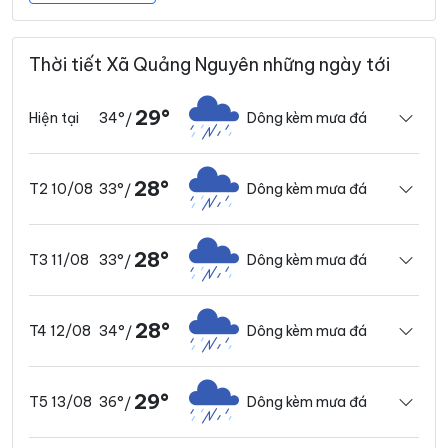
Thời tiết Xã Quảng Nguyên những ngày tới
29°
34°
Dông kèm mưa đá
Hiện tại
/
28°
33°
Dông kèm mưa đá
T2 10/08
/
28°
33°
Dông kèm mưa đá
T3 11/08
/
28°
34°
Dông kèm mưa đá
T4 12/08
/
29°
36°
Dông kèm mưa đá
T5 13/08
/