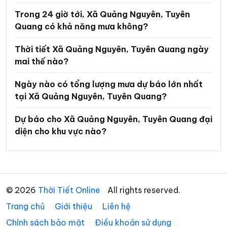
Trong 24 giờ tới, Xã Quảng Nguyên, Tuyên
Xã Lũng Phìn
Xã Lùng Tám
Quang có khả năng mưa không?
Xã Mậu Duệ
Xã Mèo Vạc
Thời tiết Xã Quảng Nguyên, Tuyên Quang ngày
Xã Minh Ngọc
Xã Minh Quang
mai thế nào?
Xã Minh Sơn
Xã Minh Tân
Ngày nào có tổng lượng mưa dự báo lớn nhất
Xã Minh Thanh
Xã Nà Hang
tại Xã Quảng Nguyên, Tuyên Quang?
Xã Nấm Dẩn
Xã Nậm Dịch
Dự báo cho Xã Quảng Nguyên, Tuyên Quang đại
diện cho khu vực nào?
Xã Nghĩa Thuận
Xã Ngọc Đường
Xã Ngọc Long
Xã Nhữ Khê
Xã Niêm Sơn
Xã Pà Vầy Sủ
© 2026
Thời Tiết Online
All rights reserved.
Xã Phố Bảng
Xã Phú Linh
Trang chủ
Giới thiệu
Liên hệ
Xã Phú Lương
Xã Phù Lưu
Chính sách bảo mật
Điều khoản sử dụng