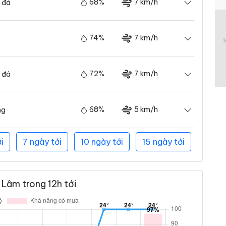
68%
7 km/h
 đá
74%
7 km/h
72%
7 km/h
 đá
68%
5 km/h
ng
i
7 ngày tới
10 ngày tới
15 ngày tới
 Lâm trong 12h tới