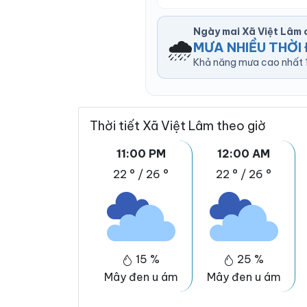
Ngày mai Xã Việt Lâm
🌧️
MƯA NHIỀU THỜI 
Khả năng mưa cao nhất 1
Thời tiết Xã Việt Lâm theo giờ
11:00 PM
12:00 AM
22 °
/
26 °
22 °
/
26 °
15 %
25 %
Mây đen u ám
Mây đen u ám