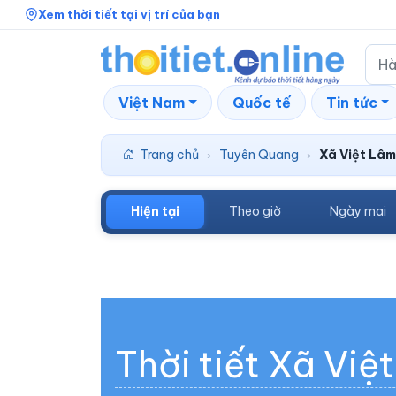
Xem thời tiết tại vị trí của bạn
Việt Nam
Quốc tế
Tin tức
Trang chủ
Tuyên Quang
Xã Việt Lâm
›
›
Hiện tại
Theo giờ
Ngày mai
Thời tiết Xã Việ