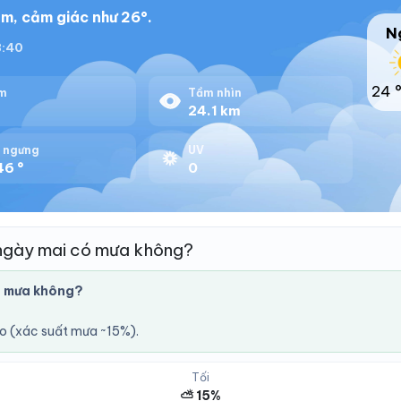
m, cảm giác như 26°.
N
18:40
24 
m
Tầm nhìn
24.1 km
 ngưng
UV
46 °
0
ngày mai có mưa không?
ó mưa không?
áo (xác suất mưa ~15%).
Tối
⛅ 15%