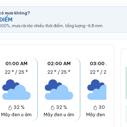
 có mưa không?
ĐIỂM
00%, mưa rải rác nhiều thời điểm, tổng lượng ~6.8 mm.
01:00 AM
02:00 AM
03:00 AM
22 °
/
25 °
22 °
/
25 °
22 °
/
25 °
32 %
32 %
30 %
Mây đen u ám
Mây đen u ám
Mây đen u ám