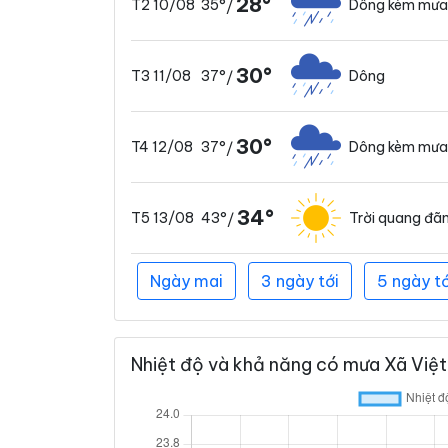
28°
35°
Dông kèm mưa
T2 10/08
/
30°
37°
Dông
T3 11/08
/
30°
37°
Dông kèm mưa
T4 12/08
/
34°
43°
Trời quang đã
T5 13/08
/
Ngày mai
3 ngày tới
5 ngày tớ
Nhiệt độ và khả năng có mưa Xã Việt