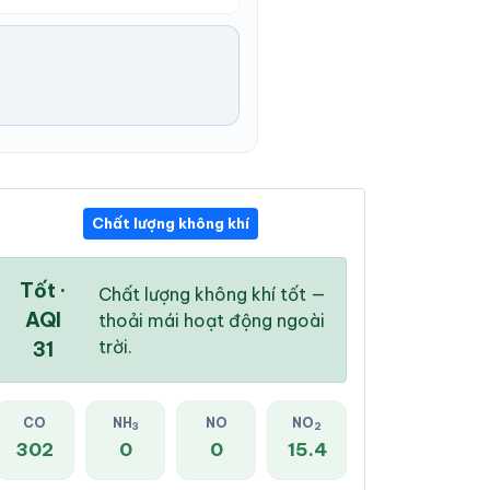
Chất lượng không khí
04:00 AM
05:00 AM
06:00 AM
22 °
/
25 °
22 °
/
25 °
22 °
/
25 °
Tốt ·
Chất lượng không khí tốt —
AQI
thoải mái hoạt động ngoài
trời.
31
29 %
28 %
29 %
CO
NH
NO
NO
3
2
Mây đen u ám
Mây đen u ám
Mây đen u ám
302
0
0
15.4