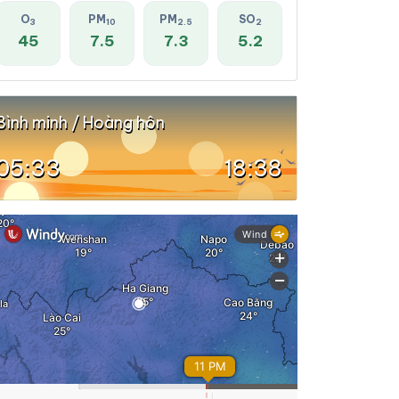
O
PM
PM
SO
3
10
2.5
2
45
7.5
7.3
5.2
Bình minh / Hoàng hôn
05:33
18:38