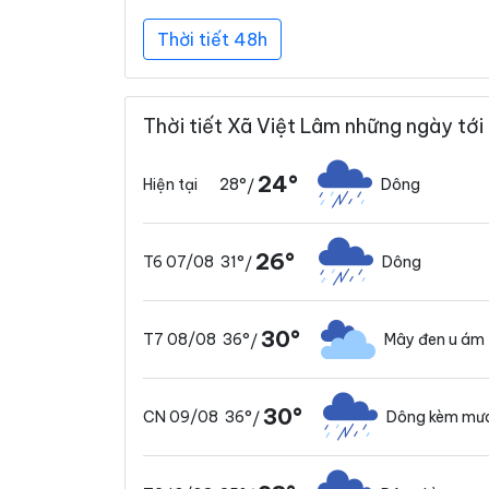
Thời tiết 48h
Thời tiết Xã Việt Lâm những ngày tới
24°
28°
Dông
Hiện tại
/
26°
31°
Dông
T6 07/08
/
30°
36°
Mây đen u ám
T7 08/08
/
30°
36°
Dông kèm mư
CN 09/08
/