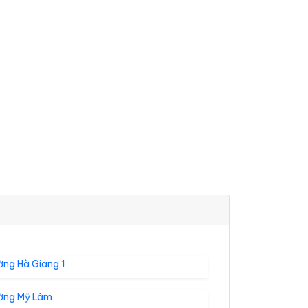
ờng Hà Giang 1
ờng Mỹ Lâm