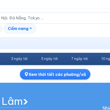
Cẩm nang
3 ngày tới
5 ngày tới
7 ngày tới
10 ng
Xem thời tiết các phường/xã
t Lâm
Nhi