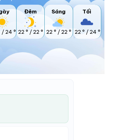
gày
Đêm
Sáng
Tối
°
/
24 °
22 °
/
22 °
22 °
/
22 °
22 °
/
24 °