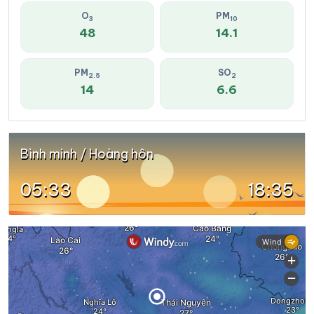
O
PM
3
10
48
14.1
PM
SO
2.5
2
14
6.6
Bình minh / Hoàng hôn
05:33
18:35