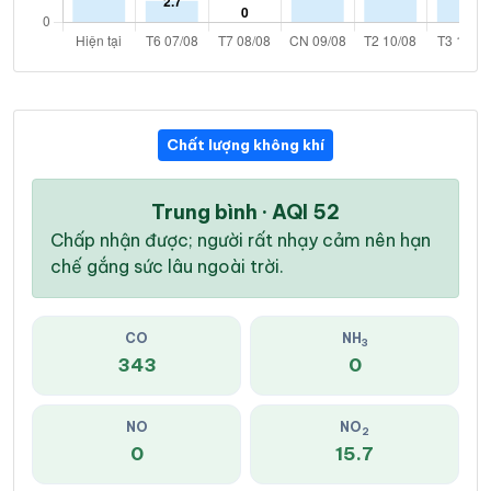
Chất lượng không khí
Trung bình · AQI 52
Chấp nhận được; người rất nhạy cảm nên hạn
chế gắng sức lâu ngoài trời.
CO
NH
3
343
0
NO
NO
2
0
15.7