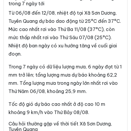
trong 7 ngày tới
Xã Đường Thượng
Xã Giáp Trung
Từ 06/08 đến 12/08, nhiệt độ tại Xã Sơn Dương,
Xã Hàm Yên
Xã Hồ Thầu
Tuyên Quang dự báo dao động từ 25°C đến 37°C.
Mức cao nhất rơi vào Thứ Ba 11/08 (37°C), còn
Xã Hòa An
Xã Hoàng Su Phì
mức thấp nhất rơi vào Thứ Sáu 07/08 (25°C).
Xã Hồng Sơn
Xã Hồng Thái
Nhiệt độ ban ngày có xu hướng tăng về cuối giai
Xã Hùng An
Xã Hùng Đức
đoạn.
Xã Hùng Lợi
Xã Khâu Vai
Trong 7 ngày có dữ liệu lượng mưa, 6 ngày đạt từ 1
mm trở lên; tổng lượng mưa dự báo khoảng 62,2
Xã Khuôn Lùng
Xã Kiên Đài
mm. Tổng lượng mưa trong ngày lớn nhất rơi vào
Xã Kiến Thiết
Xã Kim Bình
Thứ Năm 06/08, khoảng 25,9 mm.
Xã Lâm Bình
Xã Lao Chải
Tốc độ gió dự báo cao nhất ở độ cao 10 m
Xã Liên Hiệp
Xã Linh Hồ
khoảng 9 km/h vào Thứ Bảy 08/08.
Xã Lực Hành
Xã Lũng Cú
Câu hỏi thường gặp về thời tiết Xã Sơn Dương,
Tuyên Quang