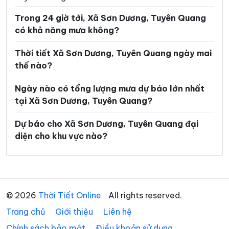
Xã Lũng Phìn
Xã Lùng Tám
Trong 24 giờ tới, Xã Sơn Dương, Tuyên Quang
Xã Mậu Duệ
Xã Mèo Vạc
có khả năng mưa không?
Xã Minh Ngọc
Xã Minh Quang
Thời tiết Xã Sơn Dương, Tuyên Quang ngày mai
Xã Minh Sơn
Xã Minh Tân
thế nào?
Xã Minh Thanh
Xã Nà Hang
Ngày nào có tổng lượng mưa dự báo lớn nhất
tại Xã Sơn Dương, Tuyên Quang?
Xã Nấm Dẩn
Xã Nậm Dịch
Xã Nghĩa Thuận
Xã Ngọc Đường
Dự báo cho Xã Sơn Dương, Tuyên Quang đại
diện cho khu vực nào?
Xã Ngọc Long
Xã Nhữ Khê
Xã Niêm Sơn
Xã Pà Vầy Sủ
Xã Phố Bảng
Xã Phú Linh
© 2026
Thời Tiết Online
All rights reserved.
Xã Phú Lương
Xã Phù Lưu
Trang chủ
Giới thiệu
Liên hệ
Xã Pờ Ly Ngài
Xã Quản Bạ
Chính sách bảo mật
Điều khoản sử dụng