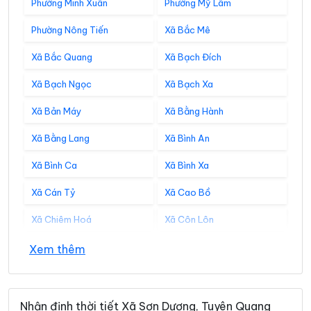
Phường Minh Xuân
Phường Mỹ Lâm
Phường Nông Tiến
Xã Bắc Mê
Xã Bắc Quang
Xã Bạch Đích
Xã Bạch Ngọc
Xã Bạch Xa
Xã Bản Máy
Xã Bằng Hành
Xã Bằng Lang
Xã Bình An
Xã Bình Ca
Xã Bình Xa
Xã Cán Tỷ
Xã Cao Bồ
Xã Chiêm Hoá
Xã Côn Lôn
Xã Đồng Tâm
Xã Đông Thọ
Xem thêm
Xã Đồng Văn
Xã Đồng Yên
Xã Du Già
Xã Đường Hồng
Nhận định thời tiết Xã Sơn Dương, Tuyên Quang