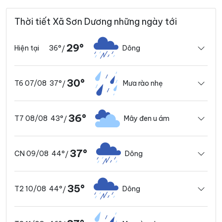
Thời tiết Xã Sơn Dương những ngày tới
29°
36°
Dông
Hiện tại
/
30°
37°
Mưa rào nhẹ
T6 07/08
/
36°
43°
Mây đen u ám
T7 08/08
/
37°
44°
Dông
CN 09/08
/
35°
44°
Dông
T2 10/08
/