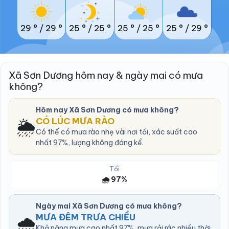
29 °
/
29 °
25 °
/
25 °
25 °
/
25 °
25 °
/
29 °
Xã Sơn Dương hôm nay & ngày mai có mưa
không?
Hôm nay Xã Sơn Dương có mưa không?
🌦️
CÓ LÚC MƯA RÀO
Có thể có mưa rào nhẹ vài nơi tối, xác suất cao
nhất 97%, lượng không đáng kể.
Tối
🌧️ 97%
Ngày mai Xã Sơn Dương có mưa không?
🌧️
MƯA ĐÊM TRƯA CHIỀU
Khả năng mưa cao nhất 97%, mưa rải rác nhiều thời