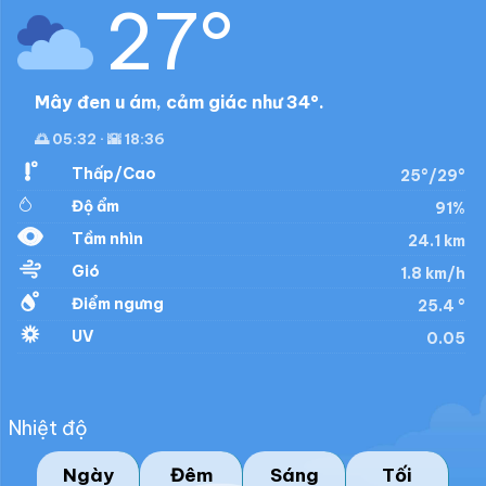
27°
Mây đen u ám, cảm giác như 34°.
🌅 05:32 · 🌇 18:36
Thấp/Cao
25°/29°
Độ ẩm
91%
Tầm nhìn
24.1 km
Gió
1.8 km/h
Điểm ngưng
25.4 °
UV
0.05
Nhiệt độ
Ngày
Đêm
Sáng
Tối