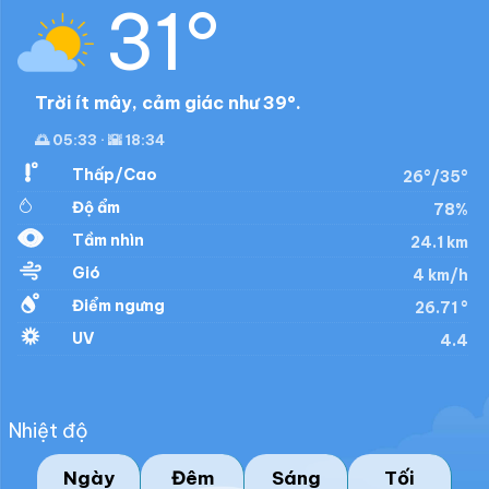
31°
Trời ít mây, cảm giác như 39°.
🌅 05:33 · 🌇 18:34
Thấp/Cao
26°/35°
Độ ẩm
78%
Tầm nhìn
24.1 km
Gió
4 km/h
Điểm ngưng
26.71 °
UV
4.4
Nhiệt độ
Ngày
Đêm
Sáng
Tối