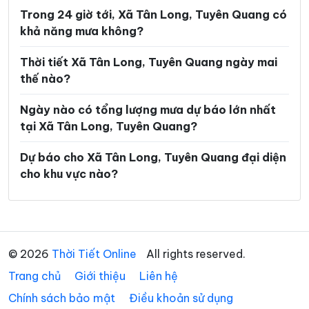
Xã Lực Hành
Xã Lũng Cú
Trong 24 giờ tới, Xã Tân Long, Tuyên Quang có
khả năng mưa không?
Xã Lũng Phìn
Xã Lùng Tám
Xã Mậu Duệ
Xã Mèo Vạc
Thời tiết Xã Tân Long, Tuyên Quang ngày mai
thế nào?
Xã Minh Ngọc
Xã Minh Quang
Ngày nào có tổng lượng mưa dự báo lớn nhất
Xã Minh Sơn
Xã Minh Tân
tại Xã Tân Long, Tuyên Quang?
Xã Minh Thanh
Xã Nà Hang
Dự báo cho Xã Tân Long, Tuyên Quang đại diện
Xã Nấm Dẩn
Xã Nậm Dịch
cho khu vực nào?
Xã Nghĩa Thuận
Xã Ngọc Đường
Xã Ngọc Long
Xã Nhữ Khê
Xã Niêm Sơn
Xã Pà Vầy Sủ
© 2026
Thời Tiết Online
All rights reserved.
Trang chủ
Xã Phố Bảng
Giới thiệu
Liên hệ
Xã Phú Linh
Chính sách bảo mật
Điều khoản sử dụng
Xã Phú Lương
Xã Phù Lưu