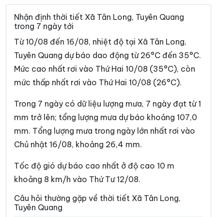
Xã Du Già
Xã Đường Hồng
Nhận định thời tiết Xã Tân Long, Tuyên Quang
trong 7 ngày tới
Xã Đường Thượng
Xã Giáp Trung
Từ 10/08 đến 16/08, nhiệt độ tại Xã Tân Long,
Xã Hàm Yên
Xã Hồ Thầu
Tuyên Quang dự báo dao động từ 26°C đến 35°C.
Mức cao nhất rơi vào Thứ Hai 10/08 (35°C), còn
Xã Hòa An
Xã Hoàng Su Phì
mức thấp nhất rơi vào Thứ Hai 10/08 (26°C).
Xã Hồng Sơn
Xã Hồng Thái
Trong 7 ngày có dữ liệu lượng mưa, 7 ngày đạt từ 1
Xã Hùng An
Xã Hùng Đức
mm trở lên; tổng lượng mưa dự báo khoảng 107,0
Xã Hùng Lợi
Xã Khâu Vai
mm. Tổng lượng mưa trong ngày lớn nhất rơi vào
Chủ nhật 16/08, khoảng 26,4 mm.
Xã Khuôn Lùng
Xã Kiên Đài
Xã Kiến Thiết
Xã Kim Bình
Tốc độ gió dự báo cao nhất ở độ cao 10 m
khoảng 8 km/h vào Thứ Tư 12/08.
Xã Lâm Bình
Xã Lao Chải
Câu hỏi thường gặp về thời tiết Xã Tân Long,
Xã Liên Hiệp
Xã Linh Hồ
Tuyên Quang