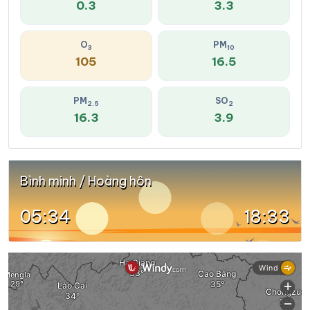
0.3
3.3
O
PM
3
10
105
16.5
PM
SO
2.5
2
16.3
3.9
Bình minh / Hoàng hôn
05:34
18:33