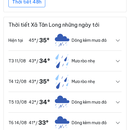
Thời tiết 48h
Thời tiết Xã Tân Long những ngày tới
35°
45°
Dông kèm mưa đá
Hiện tại
/
34°
43°
Mưa rào nhẹ
T3 11/08
/
35°
43°
Mưa rào nhẹ
T4 12/08
/
34°
42°
Dông kèm mưa đá
T5 13/08
/
33°
41°
Dông kèm mưa đá
T6 14/08
/