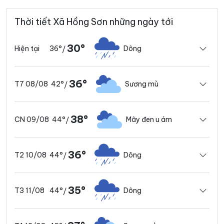
Thời tiết Xã Hồng Sơn những ngày tới
30°
36°
Dông
Hiện tại
/
36°
42°
Sương mù
T7 08/08
/
38°
44°
Mây đen u ám
CN 09/08
/
36°
44°
Dông
T2 10/08
/
35°
44°
Dông
T3 11/08
/