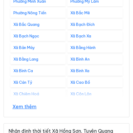
Phường Minh Xuân
Phường Mỹ Lâm
Phường Nông Tiến
Xã Bắc Mê
Xã Bắc Quang
Xã Bạch Đích
Xã Bạch Ngọc
Xã Bạch Xa
Xã Bản Máy
Xã Bằng Hành
Xã Bằng Lang
Xã Bình An
Xã Bình Ca
Xã Bình Xa
Xã Cán Tỷ
Xã Cao Bồ
Xã Chiêm Hoá
Xã Côn Lôn
Xã Đồng Tâm
Xã Đông Thọ
Xem thêm
Xã Đồng Văn
Xã Đồng Yên
Xã Du Già
Xã Đường Hồng
Nhận định thời tiết Xã Hồng Sơn, Tuyên Quang