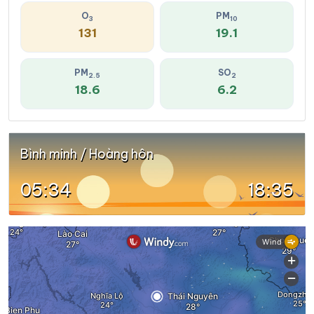
O
PM
3
10
131
19.1
PM
SO
2.5
2
18.6
6.2
Bình minh / Hoàng hôn
05:34
18:35