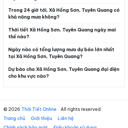
Xã Lùng Tám
Xã Mậu Duệ
Trong 24 giờ tới, Xã Hồng Sơn, Tuyên Quang có
Xã Mèo Vạc
Xã Minh Ngọc
khả năng mưa không?
Xã Minh Quang
Xã Minh Sơn
Thời tiết Xã Hồng Sơn, Tuyên Quang ngày mai
Xã Minh Tân
Xã Minh Thanh
thế nào?
Xã Nà Hang
Xã Nấm Dẩn
Ngày nào có tổng lượng mưa dự báo lớn nhất
tại Xã Hồng Sơn, Tuyên Quang?
Xã Nậm Dịch
Xã Nghĩa Thuận
Xã Ngọc Đường
Xã Ngọc Long
Dự báo cho Xã Hồng Sơn, Tuyên Quang đại diện
cho khu vực nào?
Xã Nhữ Khê
Xã Niêm Sơn
Xã Pà Vầy Sủ
Xã Phố Bảng
Xã Phú Linh
Xã Phú Lương
© 2026
Thời Tiết Online
All rights reserved.
Xã Phù Lưu
Xã Pờ Ly Ngài
Trang chủ
Giới thiệu
Liên hệ
Xã Quản Bạ
Xã Quang Bình
Chính sách bảo mật
Điều khoản sử dụng