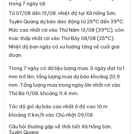
trong 7 ngày tới
Xã Đường Thượng
Xã Giáp Trung
Từ 07/08 đến 13/08, nhiệt độ tại Xã Hồng Sơn,
Xã Hàm Yên
Xã Hồ Thầu
Tuyên Quang dự báo dao động từ 25°C đến 39°C.
Mức cao nhất rơi vào Thứ Năm 13/08 (39°C), còn
Xã Hòa An
Xã Hoàng Su Phì
mức thấp nhất rơi vào Thứ Bảy 08/08 (25°C).
Xã Hồng Thái
Xã Hùng An
Nhiệt độ ban ngày có xu hướng tăng về cuối giai
Xã Hùng Đức
Xã Hùng Lợi
đoạn.
Xã Khâu Vai
Xã Khuôn Lùng
Trong 7 ngày có dữ liệu lượng mưa, 3 ngày đạt từ 1
mm trở lên; tổng lượng mưa dự báo khoảng 20,9
Xã Kiên Đài
Xã Kiến Thiết
mm. Tổng lượng mưa trong ngày lớn nhất rơi vào
Xã Kim Bình
Xã Lâm Bình
Thứ Ba 11/08, khoảng 11,4 mm.
Xã Lao Chải
Xã Liên Hiệp
Tốc độ gió dự báo cao nhất ở độ cao 10 m
Xã Linh Hồ
Xã Lực Hành
khoảng 11 km/h vào Chủ nhật 09/08.
Xã Lũng Cú
Xã Lũng Phìn
Câu hỏi thường gặp về thời tiết Xã Hồng Sơn,
Tuyên Quang