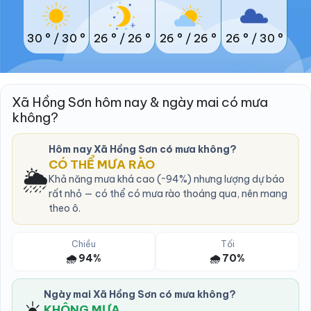
30 °
/
30 °
26 °
/
26 °
26 °
/
26 °
26 °
/
30 °
Xã Hồng Sơn hôm nay & ngày mai có mưa
không?
Hôm nay Xã Hồng Sơn có mưa không?
CÓ THỂ MƯA RÀO
🌦️
Khả năng mưa khá cao (~94%) nhưng lượng dự báo
rất nhỏ — có thể có mưa rào thoáng qua, nên mang
theo ô.
Chiều
Tối
🌧️ 94%
🌧️ 70%
Ngày mai Xã Hồng Sơn có mưa không?
☀️
KHÔNG MƯA