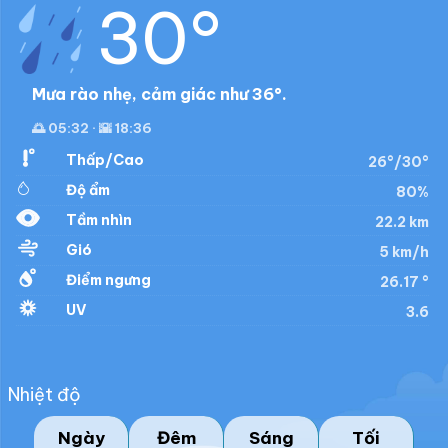
30°
Mưa rào nhẹ, cảm giác như 36°.
🌅 05:32 · 🌇 18:36
Thấp/Cao
26°/30°
Độ ẩm
80%
Tầm nhìn
22.2 km
Gió
5 km/h
Điểm ngưng
26.17 °
UV
3.6
Nhiệt độ
Ngày
Đêm
Sáng
Tối