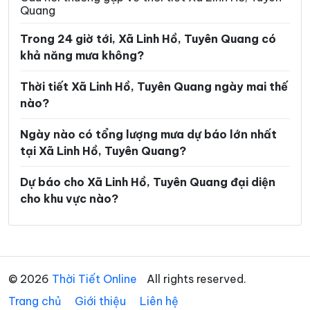
Quang
Xã Lùng Tám
Xã Mậu Duệ
Trong 24 giờ tới, Xã Linh Hồ, Tuyên Quang có
Xã Mèo Vạc
Xã Minh Ngọc
khả năng mưa không?
Xã Minh Quang
Xã Minh Sơn
Thời tiết Xã Linh Hồ, Tuyên Quang ngày mai thế
Xã Minh Tân
Xã Minh Thanh
nào?
Xã Nà Hang
Xã Nấm Dẩn
Ngày nào có tổng lượng mưa dự báo lớn nhất
tại Xã Linh Hồ, Tuyên Quang?
Xã Nậm Dịch
Xã Nghĩa Thuận
Xã Ngọc Đường
Xã Ngọc Long
Dự báo cho Xã Linh Hồ, Tuyên Quang đại diện
cho khu vực nào?
Xã Nhữ Khê
Xã Niêm Sơn
Xã Pà Vầy Sủ
Xã Phố Bảng
Xã Phú Linh
Xã Phú Lương
© 2026
Thời Tiết Online
All rights reserved.
Xã Phù Lưu
Xã Pờ Ly Ngài
Trang chủ
Giới thiệu
Liên hệ