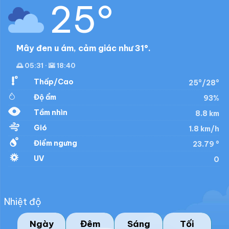
25°
Mây đen u ám, cảm giác như 31°.
🌅 05:31 · 🌇 18:40
Thấp/Cao
25°/28°
Độ ẩm
93%
Tầm nhìn
8.8 km
Gió
1.8 km/h
Điểm ngưng
23.79 °
UV
0
Nhiệt độ
Ngày
Đêm
Sáng
Tối