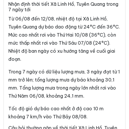
Xã Du Già
Xã Đường Hồng
Nhận định thời tiết Xã Linh Hồ, Tuyên Quang trong
7 ngày tới
Xã Đường Thượng
Xã Giáp Trung
Từ 06/08 đến 12/08, nhiệt độ tại Xã Linh Hồ,
Xã Hàm Yên
Xã Hồ Thầu
Tuyên Quang dự báo dao động từ 24°C đến 36°C.
Mức cao nhất rơi vào Thứ Hai 10/08 (36°C), còn
Xã Hòa An
Xã Hoàng Su Phì
mức thấp nhất rơi vào Thứ Sáu 07/08 (24°C).
Xã Hồng Sơn
Xã Hồng Thái
Nhiệt độ ban ngày có xu hướng tăng về cuối giai
Xã Hùng An
Xã Hùng Đức
đoạn.
Xã Hùng Lợi
Xã Khâu Vai
Trong 7 ngày có dữ liệu lượng mưa, 3 ngày đạt từ 1
mm trở lên; tổng lượng mưa dự báo khoảng 30,1
Xã Khuôn Lùng
Xã Kiên Đài
mm. Tổng lượng mưa trong ngày lớn nhất rơi vào
Xã Kiến Thiết
Xã Kim Bình
Thứ Năm 06/08, khoảng 24,1 mm.
Xã Lâm Bình
Xã Lao Chải
Tốc độ gió dự báo cao nhất ở độ cao 10 m
Xã Liên Hiệp
Xã Lực Hành
khoảng 7 km/h vào Thứ Bảy 08/08.
Xã Lũng Cú
Xã Lũng Phìn
Câu hỏi thường gặp về thời tiết Xã Linh Hồ, Tuyên