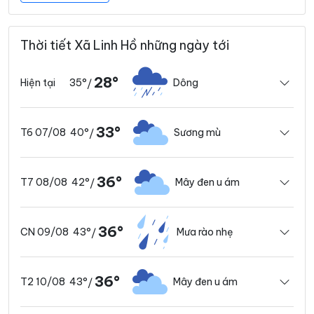
Thời tiết Xã Linh Hồ những ngày tới
28°
35°
Dông
Hiện tại
/
33°
40°
Sương mù
T6 07/08
/
36°
42°
Mây đen u ám
T7 08/08
/
36°
43°
Mưa rào nhẹ
CN 09/08
/
36°
43°
Mây đen u ám
T2 10/08
/