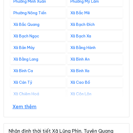
Phường Minh Xuân
Phường Mỹ Lâm
Phường Nông Tiến
Xã Bắc Mê
Xã Bắc Quang
Xã Bạch Đích
Xã Bạch Ngọc
Xã Bạch Xa
Xã Bản Máy
Xã Bằng Hành
Xã Bằng Lang
Xã Bình An
Xã Bình Ca
Xã Bình Xa
Xã Cán Tỷ
Xã Cao Bồ
Xã Chiêm Hoá
Xã Côn Lôn
Xã Đồng Tâm
Xã Đông Thọ
Xem thêm
Xã Đồng Văn
Xã Đồng Yên
Xã Du Già
Xã Đường Hồng
Nhận định thời tiết Xã Lũng Phìn, Tuyên Quang