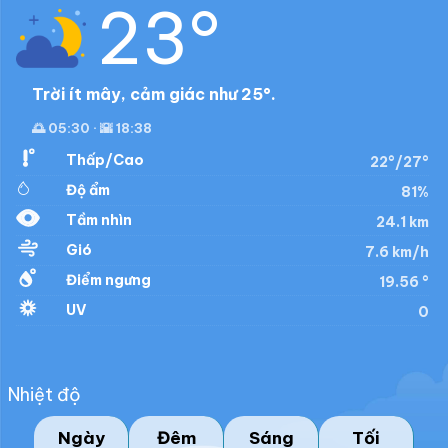
23°
Trời ít mây, cảm giác như 25°.
🌅 05:30 · 🌇 18:38
Thấp/Cao
22°/27°
Độ ẩm
81%
Tầm nhìn
24.1 km
Gió
7.6 km/h
Điểm ngưng
19.56 °
UV
0
Nhiệt độ
Ngày
Đêm
Sáng
Tối