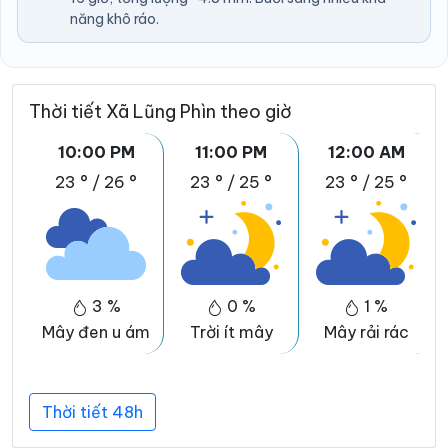
năng khô ráo.
Thời tiết Xã Lũng Phìn theo giờ
10:00 PM
11:00 PM
12:00 AM
23 °
/
26 °
23 °
/
25 °
23 °
/
25 °
3 %
0 %
1 %
Mây đen u ám
Trời ít mây
Mây rải rác
Thời tiết 48h