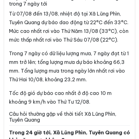
trong 7 ngày tới
Xã Đường Thượng
Xã Giáp Trung
Từ 07/08 đến 13/08, nhiệt độ tại Xã Lũng Phìn,
Xã Hàm Yên
Xã Hồ Thầu
Tuyên Quang dự báo dao động từ 22°C đến 33°C.
Mức cao nhất rơi vào Thứ Năm 13/08 (33°C), còn
Xã Hòa An
Xã Hoàng Su Phì
mức thấp nhất rơi vào Thứ Sáu 07/08 (22°C).
Xã Hồng Sơn
Xã Hồng Thái
Trong 7 ngày có dữ liệu lượng mưa, 7 ngày đạt từ 1
Xã Hùng An
Xã Hùng Đức
mm trở lên; tổng lượng mưa dự báo khoảng 66,3
Xã Hùng Lợi
Xã Khâu Vai
mm. Tổng lượng mưa trong ngày lớn nhất rơi vào
Thứ Hai 10/08, khoảng 23,2 mm.
Xã Khuôn Lùng
Xã Kiên Đài
Xã Kiến Thiết
Xã Kim Bình
Tốc độ gió dự báo cao nhất ở độ cao 10 m
khoảng 9 km/h vào Thứ Tư 12/08.
Xã Lâm Bình
Xã Lao Chải
Câu hỏi thường gặp về thời tiết Xã Lũng Phìn,
Xã Liên Hiệp
Xã Linh Hồ
Tuyên Quang
Xã Lực Hành
Xã Lũng Cú
Trong 24 giờ tới, Xã Lũng Phìn, Tuyên Quang có