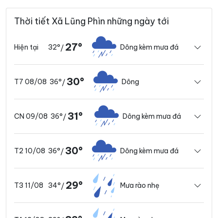
Thời tiết Xã Lũng Phìn những ngày tới
27°
32°
Dông kèm mưa đá
Hiện tại
/
30°
36°
Dông
T7 08/08
/
31°
36°
Dông kèm mưa đá
CN 09/08
/
30°
36°
Dông kèm mưa đá
T2 10/08
/
29°
34°
Mưa rào nhẹ
T3 11/08
/