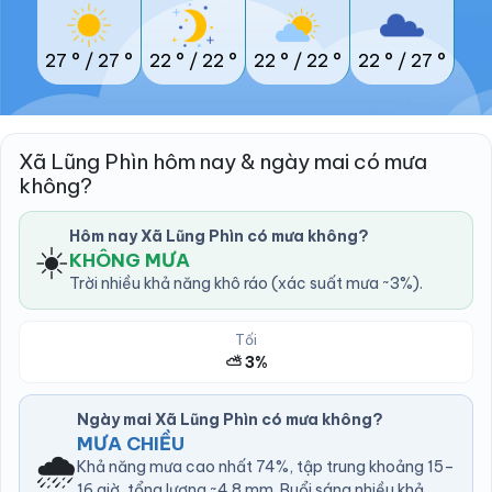
27 °
/
27 °
22 °
/
22 °
22 °
/
22 °
22 °
/
27 °
Xã Lũng Phìn hôm nay & ngày mai có mưa
không?
Hôm nay Xã Lũng Phìn có mưa không?
☀️
KHÔNG MƯA
Trời nhiều khả năng khô ráo (xác suất mưa ~3%).
Tối
⛅ 3%
Ngày mai Xã Lũng Phìn có mưa không?
MƯA CHIỀU
🌧️
Khả năng mưa cao nhất 74%, tập trung khoảng 15–
16 giờ, tổng lượng ~4.8 mm. Buổi sáng nhiều khả