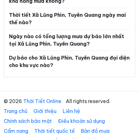
khả năng mưa không?
Xã Lùng Tám
Xã Mậu Duệ
Xã Mèo Vạc
Xã Minh Ngọc
Thời tiết Xã Lũng Phìn, Tuyên Quang ngày mai
thế nào?
Xã Minh Quang
Xã Minh Sơn
Ngày nào có tổng lượng mưa dự báo lớn nhất
Xã Minh Tân
Xã Minh Thanh
tại Xã Lũng Phìn, Tuyên Quang?
Xã Nà Hang
Xã Nấm Dẩn
Dự báo cho Xã Lũng Phìn, Tuyên Quang đại diện
Xã Nậm Dịch
Xã Nghĩa Thuận
cho khu vực nào?
Xã Ngọc Đường
Xã Ngọc Long
Xã Nhữ Khê
Xã Niêm Sơn
Xã Pà Vầy Sủ
Xã Phố Bảng
© 2026
Thời Tiết Online
All rights reserved.
Trang chủ
Xã Phú Linh
Giới thiệu
Liên hệ
Xã Phú Lương
Chính sách bảo mật
Điều khoản sử dụng
Xã Phù Lưu
Xã Pờ Ly Ngài
Cẩm nang
Thời tiết quốc tế
Bản đồ mưa
Xã Quản Bạ
Xã Quang Bình