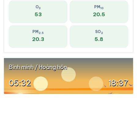
O
PM
3
10
53
20.5
PM
SO
2.5
2
20.3
5.8
Bình minh / Hoàng hôn
05:32
18:37