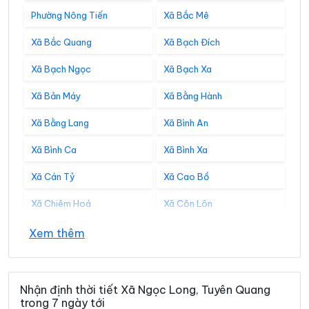
Phường Nông Tiến
Xã Bắc Mê
Xã Bắc Quang
Xã Bạch Đích
Xã Bạch Ngọc
Xã Bạch Xa
Xã Bản Máy
Xã Bằng Hành
Xã Bằng Lang
Xã Bình An
Xã Bình Ca
Xã Bình Xa
Xã Cán Tỷ
Xã Cao Bồ
Xã Chiêm Hoá
Xã Côn Lôn
Xã Đồng Tâm
Xã Đông Thọ
Xem thêm
Xã Đồng Văn
Xã Đồng Yên
Xã Du Già
Xã Đường Hồng
Nhận định thời tiết Xã Ngọc Long, Tuyên Quang
trong 7 ngày tới