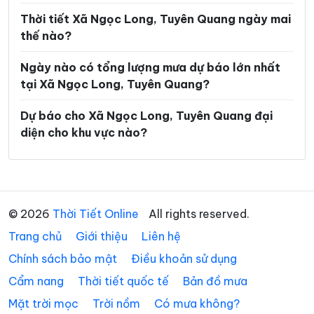
Xã Mậu Duệ
Xã Mèo Vạc
Thời tiết Xã Ngọc Long, Tuyên Quang ngày mai
thế nào?
Xã Minh Ngọc
Xã Minh Quang
Ngày nào có tổng lượng mưa dự báo lớn nhất
Xã Minh Sơn
Xã Minh Tân
tại Xã Ngọc Long, Tuyên Quang?
Xã Minh Thanh
Xã Nà Hang
Dự báo cho Xã Ngọc Long, Tuyên Quang đại
Xã Nấm Dẩn
Xã Nậm Dịch
diện cho khu vực nào?
Xã Nghĩa Thuận
Xã Ngọc Đường
Xã Nhữ Khê
Xã Niêm Sơn
Xã Pà Vầy Sủ
Xã Phố Bảng
© 2026
Thời Tiết Online
All rights reserved.
Trang chủ
Xã Phú Linh
Giới thiệu
Liên hệ
Xã Phú Lương
Chính sách bảo mật
Điều khoản sử dụng
Xã Phù Lưu
Xã Pờ Ly Ngài
Cẩm nang
Thời tiết quốc tế
Bản đồ mưa
Xã Quản Bạ
Xã Quang Bình
Mặt trời mọc
Trời nồm
Có mưa không?