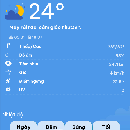
24°
Mây rải rác, cảm giác như 29°.
🌅 05:31 · 🌇 18:37
Thấp/Cao
23°/32°
Độ ẩm
93%
Tầm nhìn
24.1 km
Gió
4 km/h
Điểm ngưng
22.8 °
UV
0
Nhiệt độ
Ngày
Đêm
Sáng
Tối