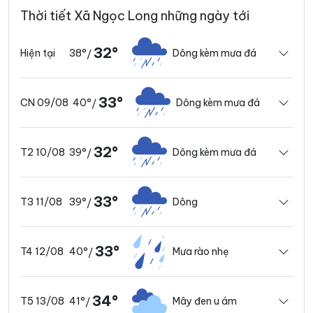
Thời tiết Xã Ngọc Long những ngày tới
32°
38°
Dông kèm mưa đá
Hiện tại
/
33°
40°
Dông kèm mưa đá
CN 09/08
/
32°
39°
Dông kèm mưa đá
T2 10/08
/
33°
39°
Dông
T3 11/08
/
33°
40°
Mưa rào nhẹ
T4 12/08
/
34°
41°
Mây đen u ám
T5 13/08
/