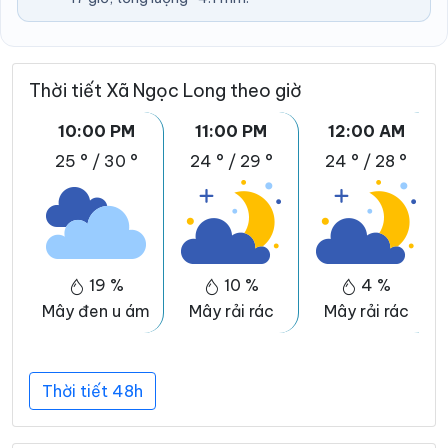
Thời tiết Xã Ngọc Long theo giờ
10:00 PM
11:00 PM
12:00 AM
25 °
/
30 °
24 °
/
29 °
24 °
/
28 °
19 %
10 %
4 %
Mây đen u ám
Mây rải rác
Mây rải rác
Thời tiết 48h