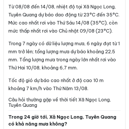
Xã Đường Thượng
Xã Giáp Trung
Từ 08/08 đến 14/08, nhiệt độ tại Xã Ngọc Long,
Xã Hàm Yên
Xã Hồ Thầu
Tuyên Quang dự báo dao động từ 23°C đến 35°C.
Mức cao nhất rơi vào Thứ Sáu 14/08 (35°C), còn
Xã Hòa An
Xã Hoàng Su Phì
mức thấp nhất rơi vào Chủ nhật 09/08 (23°C).
Xã Hồng Sơn
Xã Hồng Thái
Trong 7 ngày có dữ liệu lượng mưa, 6 ngày đạt từ 1
Xã Hùng An
Xã Hùng Đức
mm trở lên; tổng lượng mưa dự báo khoảng 22,5
Xã Hùng Lợi
Xã Khâu Vai
mm. Tổng lượng mưa trong ngày lớn nhất rơi vào
Thứ Hai 10/08, khoảng 6,7 mm.
Xã Khuôn Lùng
Xã Kiên Đài
Xã Kiến Thiết
Xã Kim Bình
Tốc độ gió dự báo cao nhất ở độ cao 10 m
khoảng 7 km/h vào Thứ Năm 13/08.
Xã Lâm Bình
Xã Lao Chải
Câu hỏi thường gặp về thời tiết Xã Ngọc Long,
Xã Liên Hiệp
Xã Linh Hồ
Tuyên Quang
Xã Lực Hành
Xã Lũng Cú
Trong 24 giờ tới, Xã Ngọc Long, Tuyên Quang
có khả năng mưa không?
Xã Lũng Phìn
Xã Lùng Tám