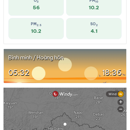
O
PM
3
10
56
10.2
PM
SO
2.5
2
10.2
4.1
Bình minh / Hoàng hôn
05:32
18:36