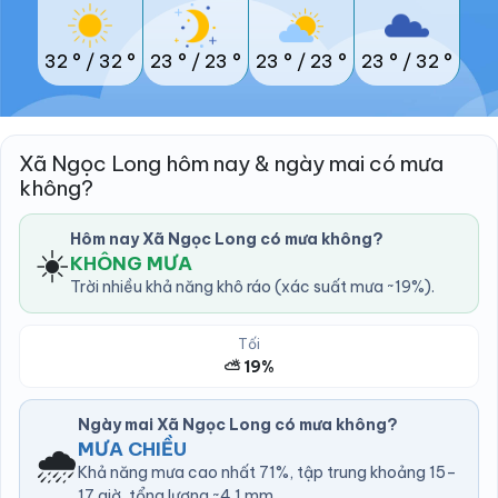
32 °
/
32 °
23 °
/
23 °
23 °
/
23 °
23 °
/
32 °
Xã Ngọc Long hôm nay & ngày mai có mưa
không?
Hôm nay Xã Ngọc Long có mưa không?
☀️
KHÔNG MƯA
Trời nhiều khả năng khô ráo (xác suất mưa ~19%).
Tối
⛅ 19%
Ngày mai Xã Ngọc Long có mưa không?
🌧️
MƯA CHIỀU
Khả năng mưa cao nhất 71%, tập trung khoảng 15–
17 giờ, tổng lượng ~4.1 mm.