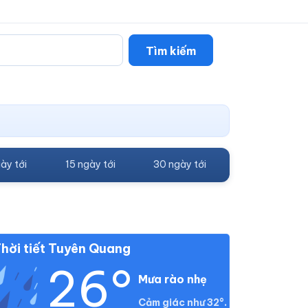
Tìm kiếm
ày tới
15 ngày tới
30 ngày tới
hời tiết Tuyên Quang
26°
Mưa rào nhẹ
Cảm giác như 32°.