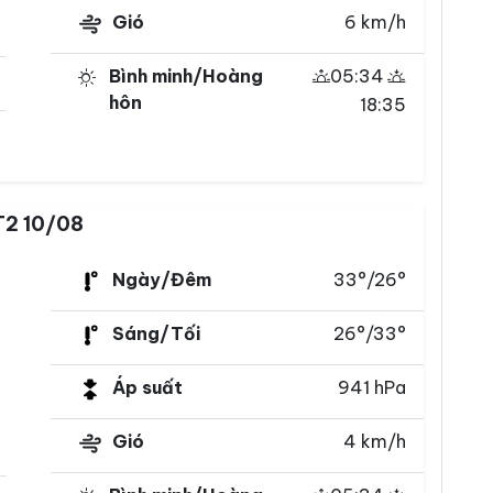
Gió
6 km/h
Bình minh/Hoàng
05:34
hôn
18:35
T2 10/08
Ngày/Đêm
33°/26°
Sáng/Tối
26°/33°
Áp suất
941 hPa
Gió
4 km/h