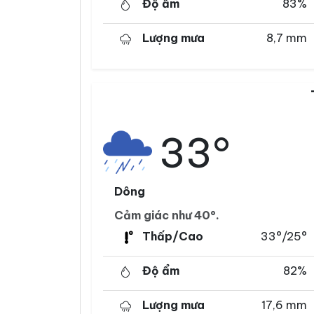
Độ ẩm
83%
Lượng mưa
8,7 mm
33°
Dông
Cảm giác như 40°.
Thấp/Cao
33°/25°
Độ ẩm
82%
Lượng mưa
17,6 mm