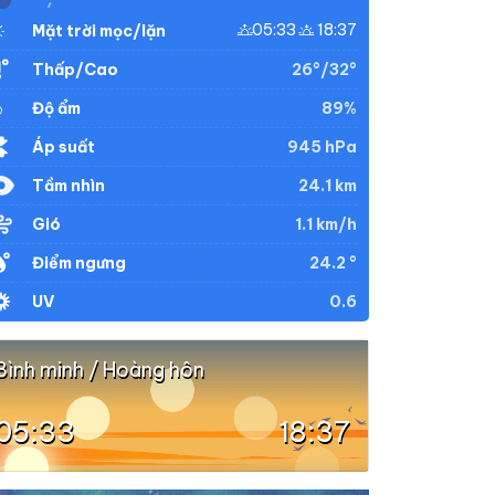
05:33
18:37
Mặt trời mọc/lặn
26°/32°
Thấp/Cao
89%
Độ ẩm
945 hPa
Áp suất
24.1 km
Tầm nhìn
1.1 km/h
Gió
24.2 °
Điểm ngưng
0.6
UV
Bình minh / Hoàng hôn
05:33
18:37