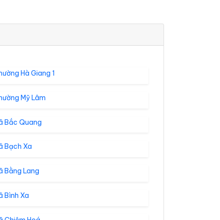
hường Hà Giang 1
hường Mỹ Lâm
ã Bắc Quang
ã Bạch Xa
ã Bằng Lang
ã Bình Xa
ã Chiêm Hoá