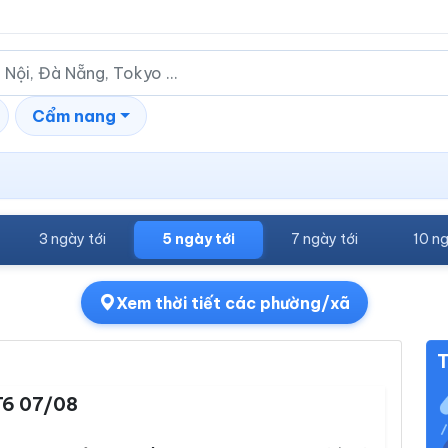
Cẩm nang
3 ngày tới
5 ngày tới
7 ngày tới
10 ng
Xem thời tiết các phường/xã
T
T6 07/08