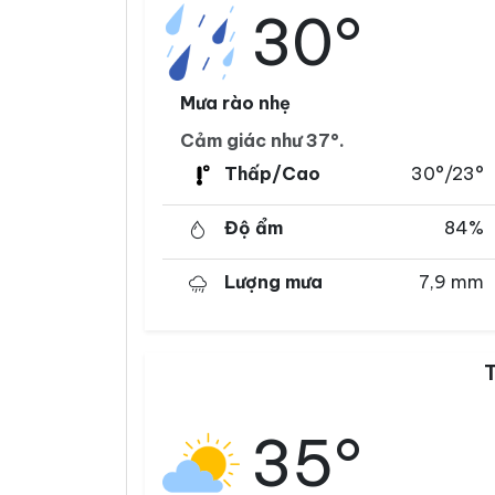
30°
Mưa rào nhẹ
Cảm giác như 37°.
Thấp/Cao
30°/23°
Độ ẩm
84%
Lượng mưa
7,9 mm
35°