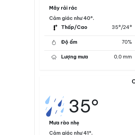
Mây rải rác
Cảm giác như 40°.
Thấp/Cao
35°/24°
Độ ẩm
70%
Lượng mưa
0,0 mm
C
35°
Mưa rào nhẹ
Cảm giác như 41°.