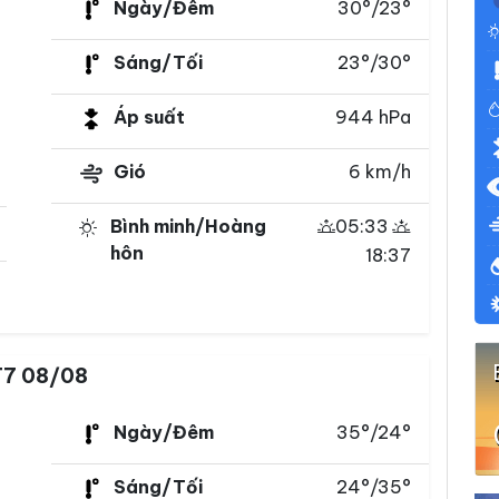
Ngày/Đêm
30°/23°
Sáng/Tối
23°/30°
Áp suất
944 hPa
Gió
6 km/h
Bình minh/Hoàng
05:33
hôn
18:37
T7 08/08
Ngày/Đêm
35°/24°
Sáng/Tối
24°/35°