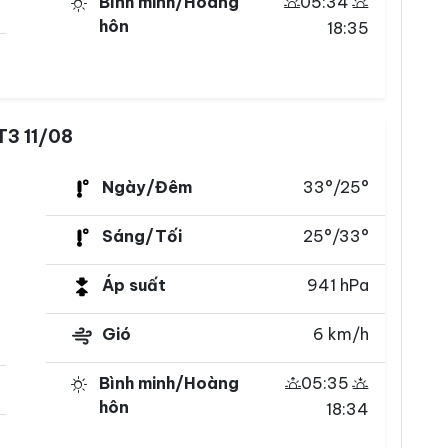
Bình minh/Hoàng
05:34
hôn
18:35
T3 11/08
Ngày/Đêm
33°/25°
Sáng/Tối
25°/33°
Áp suất
941 hPa
Gió
6 km/h
Bình minh/Hoàng
05:35
hôn
18:34