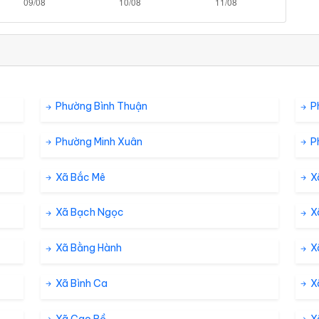
Phường Bình Thuận
P
Phường Minh Xuân
P
Xã Bắc Mê
X
Xã Bạch Ngọc
X
Xã Bằng Hành
X
Xã Bình Ca
X
Xã Cao Bồ
X