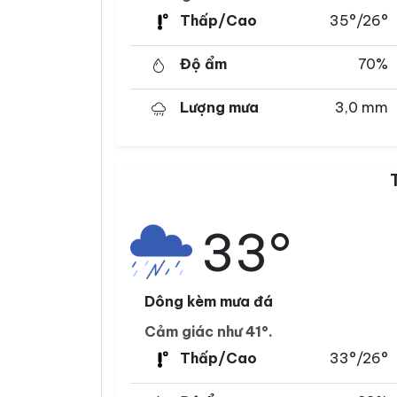
Thấp/Cao
35°/26°
Độ ẩm
70%
Lượng mưa
3,0 mm
33°
Dông kèm mưa đá
Cảm giác như 41°.
Thấp/Cao
33°/26°