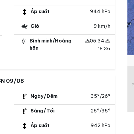
Áp suất
944 hPa
Gió
9 km/h
Bình minh/Hoàng
05:34
hôn
18:36
N 09/08
Ngày/Đêm
35°/26°
Sáng/Tối
26°/35°
Áp suất
942 hPa