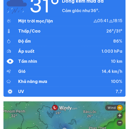
31°
Dông kèm mưa đá
Cảm giác như 36°.
05:41
18:15
Mặt trời mọc/lặn
26°/31°
Thấp/Cao
86%
Độ ẩm
1.003 hPa
Áp suất
10 km
Tầm nhìn
14,4 km/h
Gió
100%
Khả năng mưa
7,7
UV