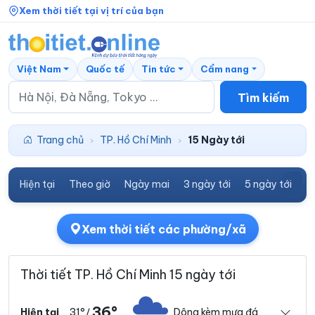
Xem thời tiết tại vị trí của bạn
Việt Nam
Quốc tế
Tin tức
Cẩm nang
Tìm kiếm
Trang chủ
TP. Hồ Chí Minh
15 Ngày tới
›
›
Hiện tại
Theo giờ
Ngày mai
3 ngày tới
5 ngày tới
7
Xem thời tiết các phường/xã
Thời tiết TP. Hồ Chí Minh 15 ngày tới
36°
31°
Dông kèm mưa đá
Hiện tại
/