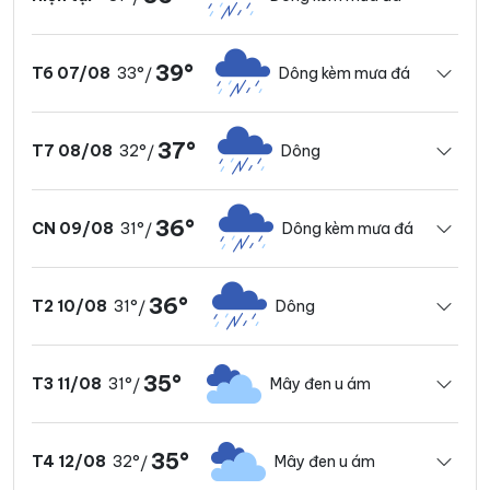
39°
33°
Dông kèm mưa đá
T6 07/08
/
37°
32°
Dông
T7 08/08
/
36°
31°
Dông kèm mưa đá
CN 09/08
/
36°
31°
Dông
T2 10/08
/
35°
31°
Mây đen u ám
T3 11/08
/
35°
32°
Mây đen u ám
T4 12/08
/