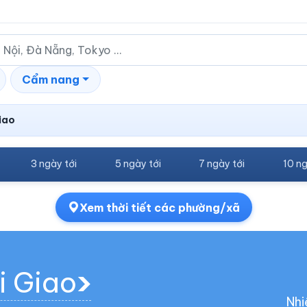
Cẩm nang
iao
3 ngày tới
5 ngày tới
7 ngày tới
10 ng
Xem thời tiết các phường/xã
i Giao
Nhi