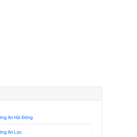
ờng An Hội Đông
ờng An Lạc