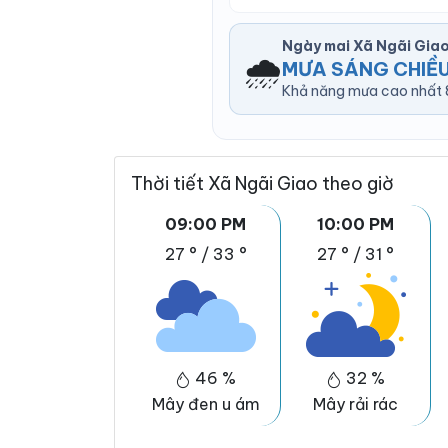
Ngày mai Xã Ngãi Gia
🌧️
MƯA SÁNG CHIỀU
Khả năng mưa cao nhất 8
Thời tiết Xã Ngãi Giao theo giờ
09:00 PM
10:00 PM
27 °
/
33 °
27 °
/
31 °
46 %
32 %
Mây đen u ám
Mây rải rác