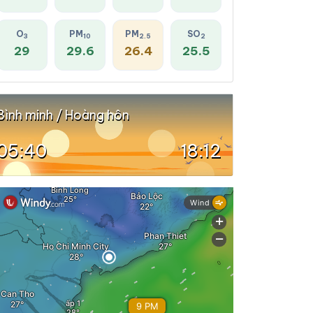
O
PM
PM
SO
3
10
2.5
2
29
29.6
26.4
25.5
Bình minh / Hoàng hôn
05:40
18:12