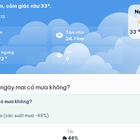
m, cảm giác như 33°.
N
:13
33 
m
Tầm nhìn
%
24.1 km
 ngưng
UV
2 °
0
 ngày mai có mưa không?
có mưa không?
áo (xác suất mưa ~46%).
Tối
🌦️ 46%