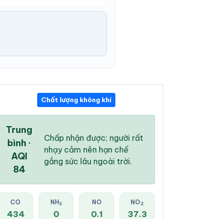
Chất lượng không khí
02:00 AM
03:00 AM
04:00 AM
26 °
/
30 °
25 °
/
30 °
25 °
/
30 °
Trung
Chấp nhận được; người rất
bình ·
nhạy cảm nên hạn chế
AQI
gắng sức lâu ngoài trời.
84
6 %
13 %
19 %
Mây đen u ám
Mây đen u ám
Mây đen u ám
CO
NH
NO
NO
3
2
434
0
0.1
37.3