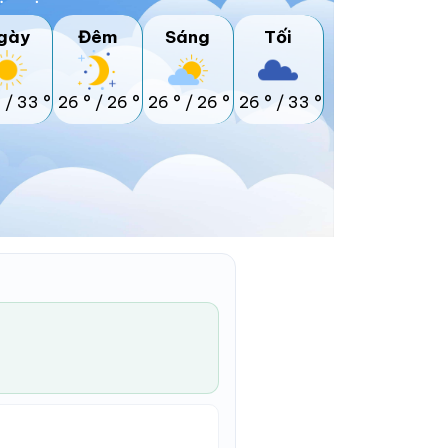
gày
Đêm
Sáng
Tối
°
/
33 °
26 °
/
26 °
26 °
/
26 °
26 °
/
33 °