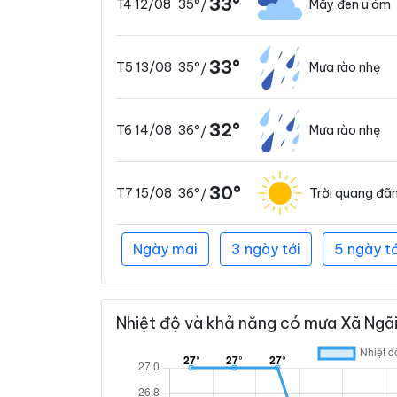
33°
35°
Mây đen u ám
T4 12/08
/
33°
35°
Mưa rào nhẹ
T5 13/08
/
32°
36°
Mưa rào nhẹ
T6 14/08
/
30°
36°
Trời quang đã
T7 15/08
/
Ngày mai
3 ngày tới
5 ngày tớ
Nhiệt độ và khả năng có mưa Xã Ngãi 