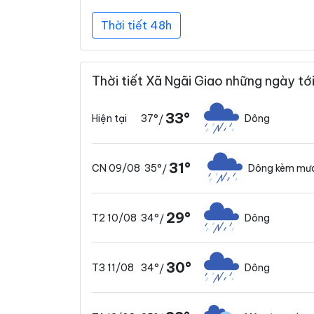
Thời tiết 48h
Thời tiết Xã Ngãi Giao những ngày tớ
33°
37°
Dông
Hiện tại
/
31°
35°
Dông kèm mư
CN 09/08
/
29°
34°
Dông
T2 10/08
/
30°
34°
Dông
T3 11/08
/