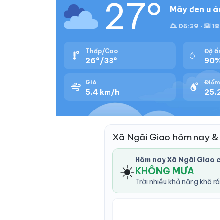
27°
Mây đen u á
🌅 05:39 · 🌇 18
Thấp/Cao
Độ ẩ
26°/33°
90
Gió
Điểm
5.4 km/h
25.2
Xã Ngãi Giao hôm nay &
Hôm nay Xã Ngãi Giao 
☀️
KHÔNG MƯA
Trời nhiều khả năng khô r