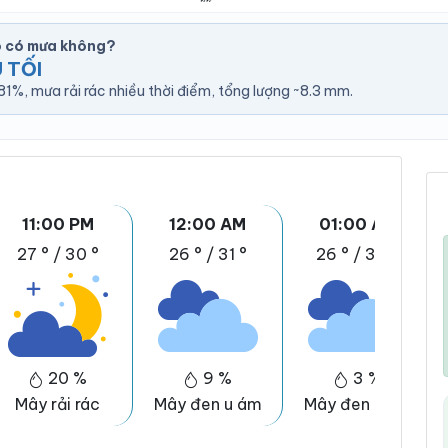
o có mưa không?
 TỐI
1%, mưa rải rác nhiều thời điểm, tổng lượng ~8.3 mm.
11:00 PM
12:00 AM
01:00 AM
27 °
/
30 °
26 °
/
31 °
26 °
/
30 °
20 %
9 %
3 %
Mây rải rác
Mây đen u ám
Mây đen u ám