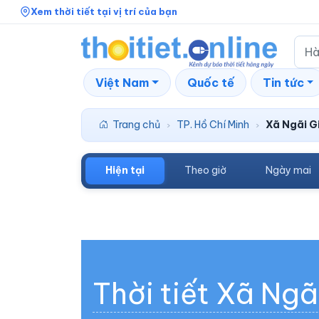
Xem thời tiết tại vị trí của bạn
Việt Nam
Quốc tế
Tin tức
Trang chủ
TP. Hồ Chí Minh
Xã Ngãi G
›
›
Hiện tại
Theo giờ
Ngày mai
Thời tiết Xã Ngã