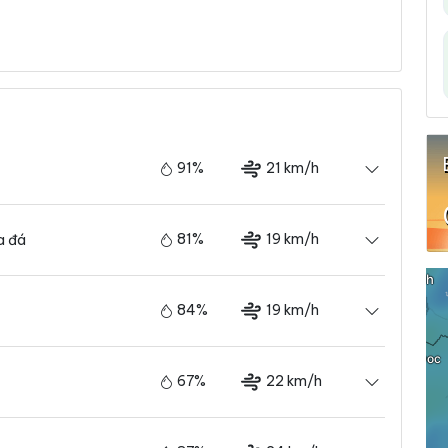
i
91%
21 km/h
81%
19 km/h
a đá
84%
19 km/h
67%
22 km/h