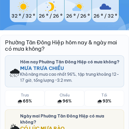
32 °
/
32 °
26 °
/
26 °
26 °
/
26 °
26 °
/
32 °
Phường Tân Đông Hiệp hôm nay & ngày mai
có mưa không?
Hôm nay Phường Tân Đông Hiệp có mưa không?
🌧️
MƯA TRƯA CHIỀU
Khả năng mưa cao nhất 96%, tập trung khoảng 12–
17 giờ, tổng lượng ~3.2 mm.
Trưa
Chiều
Tối
🌧️ 65%
🌧️ 96%
🌧️ 93%
Ngày mai Phường Tân Đông Hiệp có mưa
không?
🌦️
CÓ LÚC MƯA RÀO