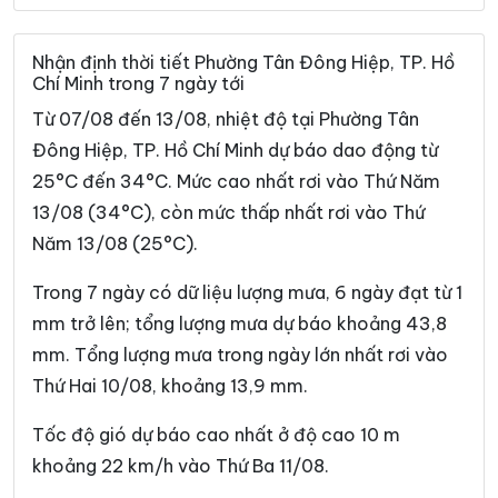
Phường Bình Thạnh
Phường Bình Thới
Phường Bình Tiên
Phường Bình Trị Đông
Nhận định thời tiết Phường Tân Đông Hiệp, TP. Hồ
Chí Minh trong 7 ngày tới
Phường Bình Trưng
Phường Cát Lái
Từ 07/08 đến 13/08, nhiệt độ tại Phường Tân
Phường Cầu Kiệu
Phường Cầu Ông Lãnh
Đông Hiệp, TP. Hồ Chí Minh dự báo dao động từ
25°C đến 34°C. Mức cao nhất rơi vào Thứ Năm
Phường Chánh Hiệp
Phường Chánh Hưng
13/08 (34°C), còn mức thấp nhất rơi vào Thứ
Phường Chánh Phú Hòa
Phường Chợ Lớn
Năm 13/08 (25°C).
Phường Chợ Quán
Phường Dĩ An
Trong 7 ngày có dữ liệu lượng mưa, 6 ngày đạt từ 1
Phường Diên Hồng
Phường Đông Hòa
mm trở lên; tổng lượng mưa dự báo khoảng 43,8
mm. Tổng lượng mưa trong ngày lớn nhất rơi vào
Phường Đông Hưng Thuận
Phường Đức Nhuận
Thứ Hai 10/08, khoảng 13,9 mm.
Phường Gia Định
Phường Gò Vấp
Tốc độ gió dự báo cao nhất ở độ cao 10 m
Phường Hạnh Thông
Phường Hiệp Bình
khoảng 22 km/h vào Thứ Ba 11/08.
Phường Hòa Hưng
Phường Hòa Lợi