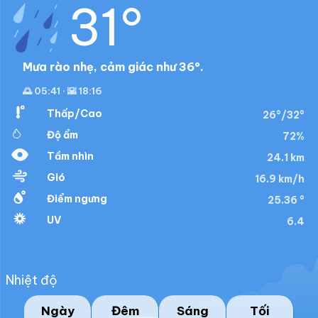
31°
Mưa rào nhẹ, cảm giác như 36°.
🌅 05:41 · 🌇 18:16
Thấp/Cao
26°/32°
Độ ẩm
72%
Tầm nhìn
24.1 km
Gió
16.9 km/h
Điểm ngưng
25.36 °
UV
6.4
Nhiệt độ
Ngày
Đêm
Sáng
Tối