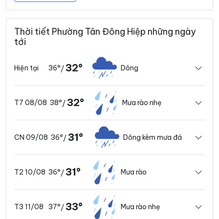
Thời tiết Phường Tân Đông Hiệp những ngày
tới
32°
36°
Dông
Hiện tại
/
32°
38°
Mưa rào nhẹ
T7 08/08
/
31°
36°
Dông kèm mưa đá
CN 09/08
/
31°
36°
Mưa rào
T2 10/08
/
33°
37°
Mưa rào nhẹ
T3 11/08
/