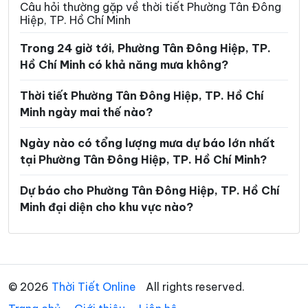
Câu hỏi thường gặp về thời tiết Phường Tân Đông
Hiệp, TP. Hồ Chí Minh
Phường Khánh Hội
Phường Lái Thiêu
Trong 24 giờ tới, Phường Tân Đông Hiệp, TP.
Phường Linh Xuân
Phường Long Bình
Hồ Chí Minh có khả năng mưa không?
Phường Long Hương
Phường Long Nguyên
Thời tiết Phường Tân Đông Hiệp, TP. Hồ Chí
Phường Long Phước
Phường Long Trường
Minh ngày mai thế nào?
Phường Minh Phụng
Phường Nhiêu Lộc
Ngày nào có tổng lượng mưa dự báo lớn nhất
Phường Phú An
Phường Phú Định
tại Phường Tân Đông Hiệp, TP. Hồ Chí Minh?
Phường Phú Lâm
Phường Phú Lợi
Dự báo cho Phường Tân Đông Hiệp, TP. Hồ Chí
Minh đại diện cho khu vực nào?
Phường Phú Mỹ
Phường Phú Nhuận
Phường Phú Thạnh
Phường Phú Thọ Hòa
Phường Phú Thuận
Phường Phước Long
© 2026
Thời Tiết Online
All rights reserved.
Phường Phước Thắng
Phường Rạch Dừa