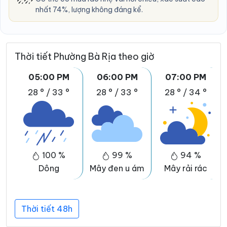
nhất 74%, lượng không đáng kể.
Thời tiết Phường Bà Rịa theo giờ
05:00 PM
06:00 PM
07:00 PM
28 °
/
33 °
28 °
/
33 °
28 °
/
34 °
100 %
99 %
94 %
Dông
Mây đen u ám
Mây rải rác
Thời tiết 48h