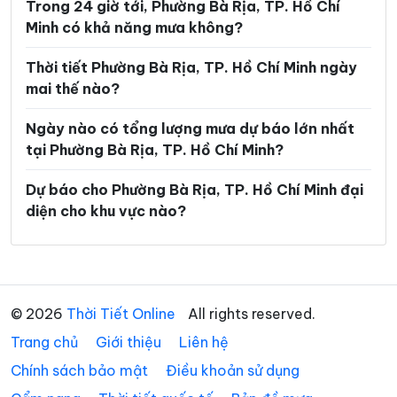
Trong 24 giờ tới, Phường Bà Rịa, TP. Hồ Chí
Phường Long Bình
Phường Long Hương
Minh có khả năng mưa không?
Phường Long Nguyên
Phường Long Phước
Thời tiết Phường Bà Rịa, TP. Hồ Chí Minh ngày
Phường Long Trường
Phường Minh Phụng
mai thế nào?
Phường Nhiêu Lộc
Phường Phú An
Ngày nào có tổng lượng mưa dự báo lớn nhất
Phường Phú Định
Phường Phú Lâm
tại Phường Bà Rịa, TP. Hồ Chí Minh?
Phường Phú Lợi
Phường Phú Mỹ
Dự báo cho Phường Bà Rịa, TP. Hồ Chí Minh đại
diện cho khu vực nào?
Phường Phú Nhuận
Phường Phú Thạnh
Phường Phú Thọ Hòa
Phường Phú Thuận
Phường Phước Long
Phường Phước Thắng
© 2026
Thời Tiết Online
All rights reserved.
Phường Rạch Dừa
Phường Sài Gòn
Trang chủ
Giới thiệu
Liên hệ
Phường Tam Bình
Phường Tam Long
Chính sách bảo mật
Điều khoản sử dụng
Phường Tam Thắng
Phường Tân Bình