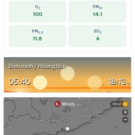
O
PM
3
10
100
14.1
PM
SO
2.5
2
11.8
4
Bình minh / Hoàng hôn
05:40
18:13