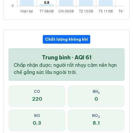
Chất lượng không khí
Trung bình · AQI 61
Chấp nhận được; người rất nhạy cảm nên hạn
chế gắng sức lâu ngoài trời.
CO
NH
3
220
0
NO
NO
2
0.3
8.1