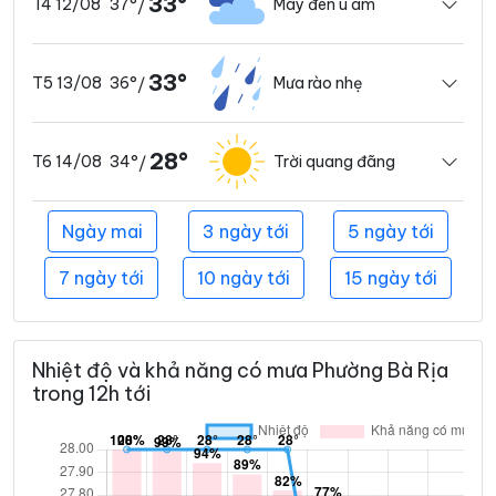
33°
37°
Mây đen u ám
T4 12/08
/
33°
36°
Mưa rào nhẹ
T5 13/08
/
28°
34°
Trời quang đãng
T6 14/08
/
Ngày mai
3 ngày tới
5 ngày tới
7 ngày tới
10 ngày tới
15 ngày tới
Nhiệt độ và khả năng có mưa Phường Bà Rịa
trong 12h tới