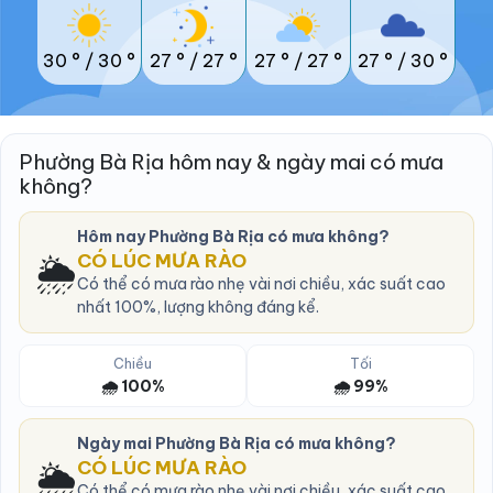
30 °
/
30 °
27 °
/
27 °
27 °
/
27 °
27 °
/
30 °
Phường Bà Rịa hôm nay & ngày mai có mưa
không?
Hôm nay Phường Bà Rịa có mưa không?
🌦️
CÓ LÚC MƯA RÀO
Có thể có mưa rào nhẹ vài nơi chiều, xác suất cao
nhất 100%, lượng không đáng kể.
Chiều
Tối
🌧️ 100%
🌧️ 99%
Ngày mai Phường Bà Rịa có mưa không?
🌦️
CÓ LÚC MƯA RÀO
Có thể có mưa rào nhẹ vài nơi chiều, xác suất cao