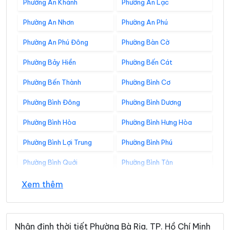
Phường An Khánh
Phường An Lạc
Phường An Nhơn
Phường An Phú
Phường An Phú Đông
Phường Bàn Cờ
Phường Bảy Hiền
Phường Bến Cát
Phường Bến Thành
Phường Bình Cơ
Phường Bình Đông
Phường Bình Dương
Phường Bình Hòa
Phường Bình Hưng Hòa
Phường Bình Lợi Trung
Phường Bình Phú
Phường Bình Quới
Phường Bình Tân
Phường Bình Tây
Phường Bình Thạnh
Xem thêm
Phường Bình Thới
Phường Bình Tiên
Phường Bình Trị Đông
Phường Bình Trưng
Nhận định thời tiết Phường Bà Rịa, TP. Hồ Chí Minh