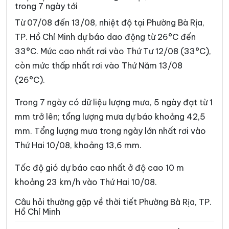
trong 7 ngày tới
Phường Cát Lái
Phường Cầu Kiệu
Từ 07/08 đến 13/08, nhiệt độ tại Phường Bà Rịa,
Phường Cầu Ông Lãnh
Phường Chánh Hiệp
TP. Hồ Chí Minh dự báo dao động từ 26°C đến
33°C. Mức cao nhất rơi vào Thứ Tư 12/08 (33°C),
Phường Chánh Hưng
Phường Chánh Phú Hòa
còn mức thấp nhất rơi vào Thứ Năm 13/08
Phường Chợ Lớn
Phường Chợ Quán
(26°C).
Phường Dĩ An
Phường Diên Hồng
Trong 7 ngày có dữ liệu lượng mưa, 5 ngày đạt từ 1
Phường Đông Hòa
Phường Đông Hưng Thuận
mm trở lên; tổng lượng mưa dự báo khoảng 42,5
mm. Tổng lượng mưa trong ngày lớn nhất rơi vào
Phường Đức Nhuận
Phường Gia Định
Thứ Hai 10/08, khoảng 13,6 mm.
Phường Gò Vấp
Phường Hạnh Thông
Tốc độ gió dự báo cao nhất ở độ cao 10 m
Phường Hiệp Bình
Phường Hòa Hưng
khoảng 23 km/h vào Thứ Hai 10/08.
Phường Hòa Lợi
Phường Khánh Hội
Câu hỏi thường gặp về thời tiết Phường Bà Rịa, TP.
Hồ Chí Minh
Phường Lái Thiêu
Phường Linh Xuân