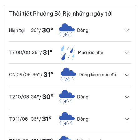
Thời tiết Phường Bà Rịa những ngày tới
30°
36°
Dông
Hiện tại
/
31°
36°
Mưa rào nhẹ
T7 08/08
/
31°
36°
Dông kèm mưa đá
CN 09/08
/
30°
34°
Dông
T2 10/08
/
31°
36°
Dông
T3 11/08
/