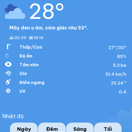
28°
Mây đen u ám, cảm giác như 33°.
🌅 05:39 · 🌇 18:14
Thấp/Cao
27°/30°
Độ ẩm
85%
Tầm nhìn
5.3 km
Gió
10.4 km/h
Điểm ngưng
25.24 °
UV
0.4
Nhiệt độ
Ngày
Đêm
Sáng
Tối