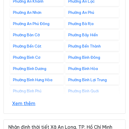
Phường An Khánh
Phường An Lạc
Phường An Nhơn
Phường An Phú
Phường An Phú Đông
Phường Bà Rịa
Phường Bàn Cờ
Phường Bảy Hiền
Phường Bến Cát
Phường Bến Thành
Phường Bình Cơ
Phường Bình Đông
Phường Bình Dương
Phường Bình Hòa
Phường Bình Hưng Hòa
Phường Bình Lợi Trung
Phường Bình Phú
Phường Bình Quới
Phường Bình Tân
Phường Bình Tây
Xem thêm
Phường Bình Thạnh
Phường Bình Thới
Phường Bình Tiên
Phường Bình Trị Đông
Nhận định thời tiết Xã An Long, TP. Hồ Chí Minh