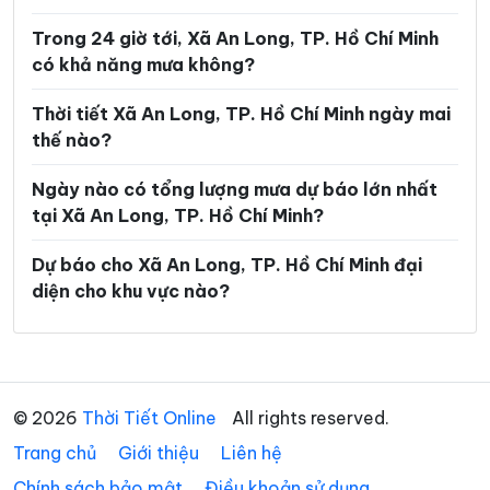
Phường Linh Xuân
Phường Long Bình
Trong 24 giờ tới, Xã An Long, TP. Hồ Chí Minh
Phường Long Hương
Phường Long Nguyên
có khả năng mưa không?
Phường Long Phước
Phường Long Trường
Thời tiết Xã An Long, TP. Hồ Chí Minh ngày mai
Phường Minh Phụng
Phường Nhiêu Lộc
thế nào?
Phường Phú An
Phường Phú Định
Ngày nào có tổng lượng mưa dự báo lớn nhất
tại Xã An Long, TP. Hồ Chí Minh?
Phường Phú Lâm
Phường Phú Lợi
Phường Phú Mỹ
Phường Phú Nhuận
Dự báo cho Xã An Long, TP. Hồ Chí Minh đại
diện cho khu vực nào?
Phường Phú Thạnh
Phường Phú Thọ Hòa
Phường Phú Thuận
Phường Phước Long
Phường Phước Thắng
Phường Rạch Dừa
© 2026
Thời Tiết Online
All rights reserved.
Phường Sài Gòn
Phường Tam Bình
Trang chủ
Giới thiệu
Liên hệ
Phường Tam Long
Phường Tam Thắng
Chính sách bảo mật
Điều khoản sử dụng