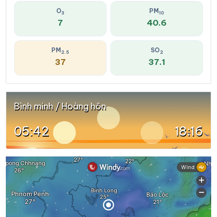
O
PM
3
10
7
40.6
PM
SO
2.5
2
37
37.1
Bình minh / Hoàng hôn
05:42
18:16