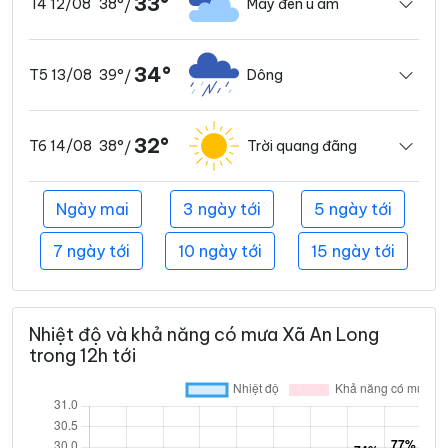
33°
38°
Mây đen u ám
T4 12/08
/
34°
39°
Dông
T5 13/08
/
32°
38°
Trời quang đãng
T6 14/08
/
Ngày mai
3 ngày tới
5 ngày tới
7 ngày tới
10 ngày tới
15 ngày tới
Nhiệt độ và khả năng có mưa Xã An Long
trong 12h tới