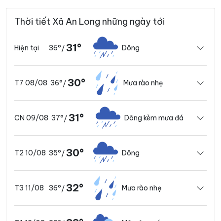
Thời tiết Xã An Long những ngày tới
31°
36°
Dông
Hiện tại
/
30°
36°
Mưa rào nhẹ
T7 08/08
/
31°
37°
Dông kèm mưa đá
CN 09/08
/
30°
35°
Dông
T2 10/08
/
32°
36°
Mưa rào nhẹ
T3 11/08
/