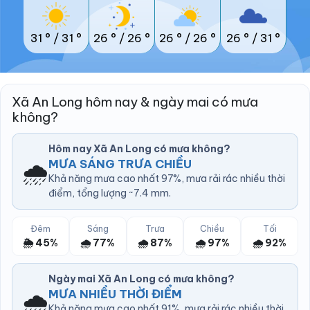
31 °
/
31 °
26 °
/
26 °
26 °
/
26 °
26 °
/
31 °
Xã An Long hôm nay & ngày mai có mưa
không?
Hôm nay Xã An Long có mưa không?
🌧️
MƯA SÁNG TRƯA CHIỀU
Khả năng mưa cao nhất 97%, mưa rải rác nhiều thời
điểm, tổng lượng ~7.4 mm.
Đêm
Sáng
Trưa
Chiều
Tối
🌦️ 45%
🌧️ 77%
🌧️ 87%
🌧️ 97%
🌧️ 92%
Ngày mai Xã An Long có mưa không?
🌧️
MƯA NHIỀU THỜI ĐIỂM
Khả năng mưa cao nhất 91%, mưa rải rác nhiều thời