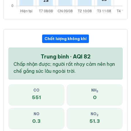
Chất lượng không khí
Trung bình · AQI 82
Chấp nhận được; người rất nhạy cảm nên hạn
chế gắng sức lâu ngoài trời.
CO
NH
3
551
0
NO
NO
2
0.3
51.3