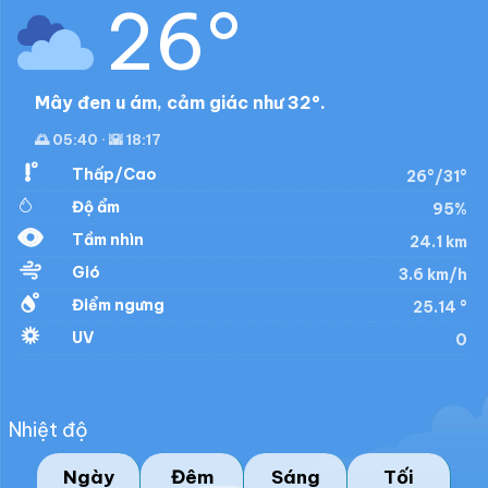
26°
Mây đen u ám, cảm giác như 32°.
🌅 05:40 · 🌇 18:17
Thấp/Cao
26°/31°
Độ ẩm
95%
Tầm nhìn
24.1 km
Gió
3.6 km/h
Điểm ngưng
25.14 °
UV
0
Nhiệt độ
Ngày
Đêm
Sáng
Tối