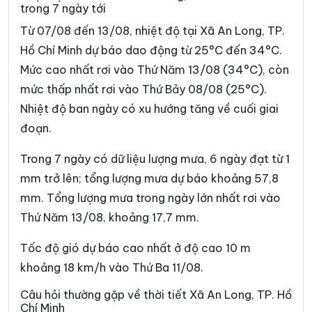
trong 7 ngày tới
Phường Bình Trưng
Phường Cát Lái
Từ 07/08 đến 13/08, nhiệt độ tại Xã An Long, TP.
Phường Cầu Kiệu
Phường Cầu Ông Lãnh
Hồ Chí Minh dự báo dao động từ 25°C đến 34°C.
Mức cao nhất rơi vào Thứ Năm 13/08 (34°C), còn
Phường Chánh Hiệp
Phường Chánh Hưng
mức thấp nhất rơi vào Thứ Bảy 08/08 (25°C).
Phường Chánh Phú Hòa
Phường Chợ Lớn
Nhiệt độ ban ngày có xu hướng tăng về cuối giai
Phường Chợ Quán
Phường Dĩ An
đoạn.
Phường Diên Hồng
Phường Đông Hòa
Trong 7 ngày có dữ liệu lượng mưa, 6 ngày đạt từ 1
mm trở lên; tổng lượng mưa dự báo khoảng 57,8
Phường Đông Hưng Thuận
Phường Đức Nhuận
mm. Tổng lượng mưa trong ngày lớn nhất rơi vào
Phường Gia Định
Phường Gò Vấp
Thứ Năm 13/08, khoảng 17,7 mm.
Phường Hạnh Thông
Phường Hiệp Bình
Tốc độ gió dự báo cao nhất ở độ cao 10 m
Phường Hòa Hưng
Phường Hòa Lợi
khoảng 18 km/h vào Thứ Ba 11/08.
Phường Khánh Hội
Phường Lái Thiêu
Câu hỏi thường gặp về thời tiết Xã An Long, TP. Hồ
Chí Minh