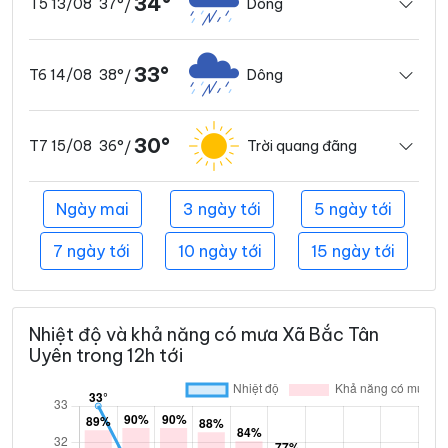
34°
37°
Dông
T5 13/08
/
33°
38°
Dông
T6 14/08
/
30°
36°
Trời quang đãng
T7 15/08
/
Ngày mai
3 ngày tới
5 ngày tới
7 ngày tới
10 ngày tới
15 ngày tới
Nhiệt độ và khả năng có mưa Xã Bắc Tân
Uyên trong 12h tới