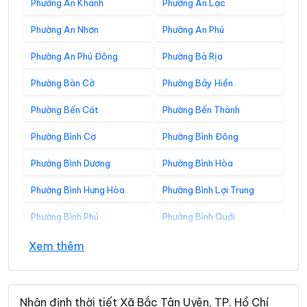
Phường An Khánh
Phường An Lạc
Phường An Nhơn
Phường An Phú
Phường An Phú Đông
Phường Bà Rịa
Phường Bàn Cờ
Phường Bảy Hiền
Phường Bến Cát
Phường Bến Thành
Phường Bình Cơ
Phường Bình Đông
Phường Bình Dương
Phường Bình Hòa
Phường Bình Hưng Hòa
Phường Bình Lợi Trung
Phường Bình Phú
Phường Bình Quới
Phường Bình Tân
Phường Bình Tây
Xem thêm
Phường Bình Thạnh
Phường Bình Thới
Phường Bình Tiên
Phường Bình Trị Đông
Nhận định thời tiết Xã Bắc Tân Uyên, TP. Hồ Chí