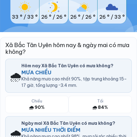
33 °
/
33 °
26 °
/
26 °
26 °
/
26 °
26 °
/
33 °
Xã Bắc Tân Uyên hôm nay & ngày mai có mưa
không?
Hôm nay Xã Bắc Tân Uyên có mưa không?
🌧️
MƯA CHIỀU
Khả năng mưa cao nhất 90%, tập trung khoảng 15–
17 giờ, tổng lượng ~3.4 mm.
Chiều
Tối
🌧️ 90%
🌧️ 84%
Ngày mai Xã Bắc Tân Uyên có mưa không?
🌧️
MƯA NHIỀU THỜI ĐIỂM
Khả năng mưa cao nhất 98%, mưa rải rác nhiều thời