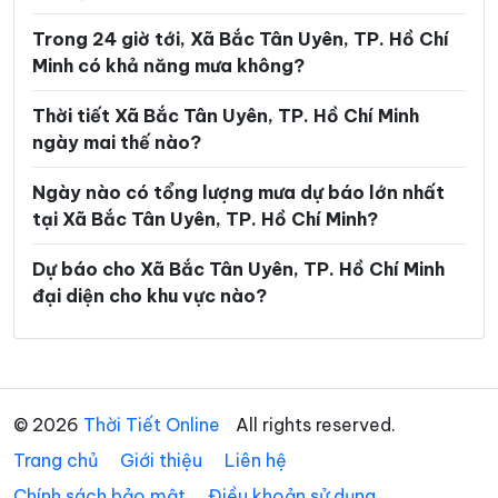
Phường Linh Xuân
Phường Long Bình
Trong 24 giờ tới, Xã Bắc Tân Uyên, TP. Hồ Chí
Phường Long Hương
Phường Long Nguyên
Minh có khả năng mưa không?
Phường Long Phước
Phường Long Trường
Thời tiết Xã Bắc Tân Uyên, TP. Hồ Chí Minh
Phường Minh Phụng
Phường Nhiêu Lộc
ngày mai thế nào?
Phường Phú An
Phường Phú Định
Ngày nào có tổng lượng mưa dự báo lớn nhất
tại Xã Bắc Tân Uyên, TP. Hồ Chí Minh?
Phường Phú Lâm
Phường Phú Lợi
Phường Phú Mỹ
Phường Phú Nhuận
Dự báo cho Xã Bắc Tân Uyên, TP. Hồ Chí Minh
đại diện cho khu vực nào?
Phường Phú Thạnh
Phường Phú Thọ Hòa
Phường Phú Thuận
Phường Phước Long
Phường Phước Thắng
Phường Rạch Dừa
© 2026
Thời Tiết Online
All rights reserved.
Phường Sài Gòn
Phường Tam Bình
Trang chủ
Giới thiệu
Liên hệ
Phường Tam Long
Phường Tam Thắng
Chính sách bảo mật
Điều khoản sử dụng