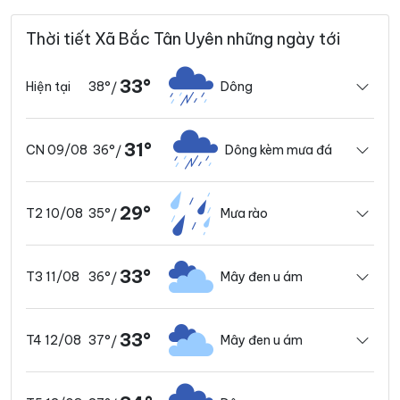
Thời tiết Xã Bắc Tân Uyên những ngày tới
33°
38°
Dông
Hiện tại
/
31°
36°
Dông kèm mưa đá
CN 09/08
/
29°
35°
Mưa rào
T2 10/08
/
33°
36°
Mây đen u ám
T3 11/08
/
33°
37°
Mây đen u ám
T4 12/08
/