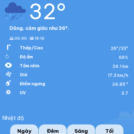
32°
Dông, cảm giác như 36°.
🌅 05:40 · 🌇 18:16
Thấp/Cao
26°/33°
Độ ẩm
66%
Tầm nhìn
24.1 km
Gió
17.3 km/h
Điểm ngưng
24.85 °
UV
3.7
Nhiệt độ
Ngày
Đêm
Sáng
Tối