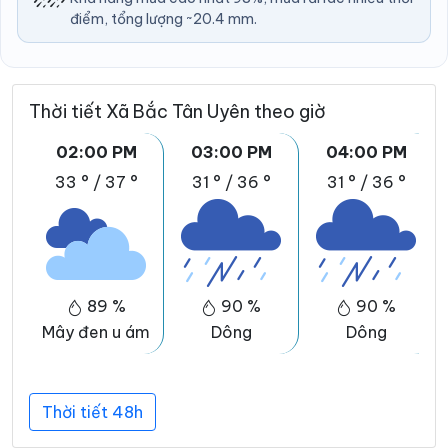
điểm, tổng lượng ~20.4 mm.
Thời tiết Xã Bắc Tân Uyên theo giờ
02:00 PM
03:00 PM
04:00 PM
33 °
/
37 °
31 °
/
36 °
31 °
/
36 °
89 %
90 %
90 %
Mây đen u ám
Dông
Dông
Thời tiết 48h