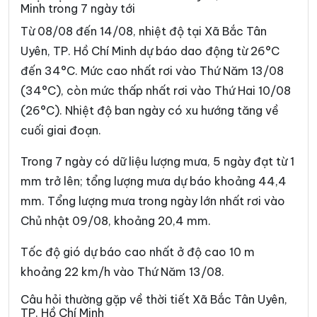
Minh trong 7 ngày tới
Phường Bình Trưng
Phường Cát Lái
Từ 08/08 đến 14/08, nhiệt độ tại Xã Bắc Tân
Phường Cầu Kiệu
Phường Cầu Ông Lãnh
Uyên, TP. Hồ Chí Minh dự báo dao động từ 26°C
đến 34°C. Mức cao nhất rơi vào Thứ Năm 13/08
Phường Chánh Hiệp
Phường Chánh Hưng
(34°C), còn mức thấp nhất rơi vào Thứ Hai 10/08
Phường Chánh Phú Hòa
Phường Chợ Lớn
(26°C). Nhiệt độ ban ngày có xu hướng tăng về
Phường Chợ Quán
Phường Dĩ An
cuối giai đoạn.
Phường Diên Hồng
Phường Đông Hòa
Trong 7 ngày có dữ liệu lượng mưa, 5 ngày đạt từ 1
mm trở lên; tổng lượng mưa dự báo khoảng 44,4
Phường Đông Hưng Thuận
Phường Đức Nhuận
mm. Tổng lượng mưa trong ngày lớn nhất rơi vào
Phường Gia Định
Phường Gò Vấp
Chủ nhật 09/08, khoảng 20,4 mm.
Phường Hạnh Thông
Phường Hiệp Bình
Tốc độ gió dự báo cao nhất ở độ cao 10 m
Phường Hòa Hưng
Phường Hòa Lợi
khoảng 22 km/h vào Thứ Năm 13/08.
Phường Khánh Hội
Phường Lái Thiêu
Câu hỏi thường gặp về thời tiết Xã Bắc Tân Uyên,
TP. Hồ Chí Minh