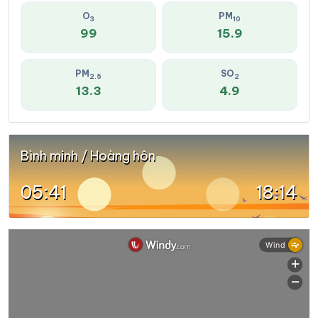
O
PM
3
10
99
15.9
PM
SO
2.5
2
13.3
4.9
Bình minh / Hoàng hôn
05:41
18:14