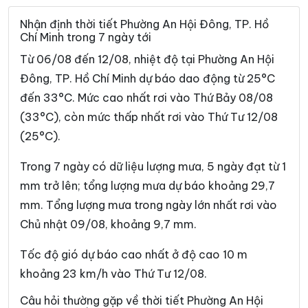
Phường Bình Trị Đông
Phường Bình Trưng
Nhận định thời tiết Phường An Hội Đông, TP. Hồ
Chí Minh trong 7 ngày tới
Phường Cát Lái
Phường Cầu Kiệu
Từ 06/08 đến 12/08, nhiệt độ tại Phường An Hội
Phường Cầu Ông Lãnh
Phường Chánh Hiệp
Đông, TP. Hồ Chí Minh dự báo dao động từ 25°C
đến 33°C. Mức cao nhất rơi vào Thứ Bảy 08/08
Phường Chánh Hưng
Phường Chánh Phú Hòa
(33°C), còn mức thấp nhất rơi vào Thứ Tư 12/08
Phường Chợ Lớn
Phường Chợ Quán
(25°C).
Phường Dĩ An
Phường Diên Hồng
Trong 7 ngày có dữ liệu lượng mưa, 5 ngày đạt từ 1
Phường Đông Hòa
Phường Đông Hưng Thuận
mm trở lên; tổng lượng mưa dự báo khoảng 29,7
mm. Tổng lượng mưa trong ngày lớn nhất rơi vào
Phường Đức Nhuận
Phường Gia Định
Chủ nhật 09/08, khoảng 9,7 mm.
Phường Gò Vấp
Phường Hạnh Thông
Tốc độ gió dự báo cao nhất ở độ cao 10 m
Phường Hiệp Bình
Phường Hòa Hưng
khoảng 23 km/h vào Thứ Tư 12/08.
Phường Hòa Lợi
Phường Khánh Hội
Câu hỏi thường gặp về thời tiết Phường An Hội