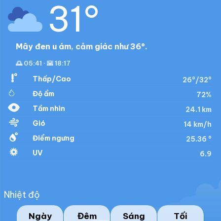
31°
Mây đen u ám, cảm giác như 36°.
🌅 05:41 · 🌇 18:17
Thấp/Cao
26°/32°
Độ ẩm
72%
Tầm nhìn
24.1 km
Gió
14 km/h
Điểm ngưng
25.36 °
UV
6.9
Nhiệt độ
Ngày
Đêm
Sáng
Tối