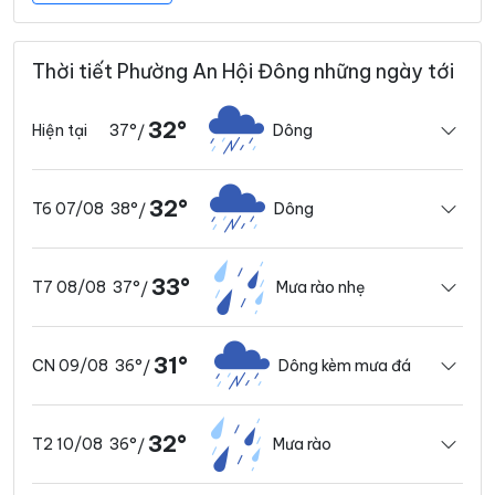
Thời tiết Phường An Hội Đông những ngày tới
32°
37°
Dông
Hiện tại
/
32°
38°
Dông
T6 07/08
/
33°
37°
Mưa rào nhẹ
T7 08/08
/
31°
36°
Dông kèm mưa đá
CN 09/08
/
32°
36°
Mưa rào
T2 10/08
/