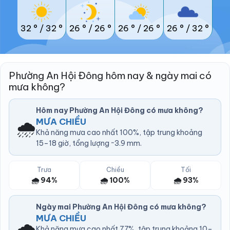
32 °
/
32 °
26 °
/
26 °
26 °
/
26 °
26 °
/
32 °
Phường An Hội Đông hôm nay & ngày mai có
mưa không?
Hôm nay Phường An Hội Đông có mưa không?
🌧️
MƯA CHIỀU
Khả năng mưa cao nhất 100%, tập trung khoảng
15–18 giờ, tổng lượng ~3.9 mm.
Trưa
Chiều
Tối
🌧️ 94%
🌧️ 100%
🌧️ 93%
Ngày mai Phường An Hội Đông có mưa không?
MƯA CHIỀU
🌧️
Khả năng mưa cao nhất 77%, tập trung khoảng 10–