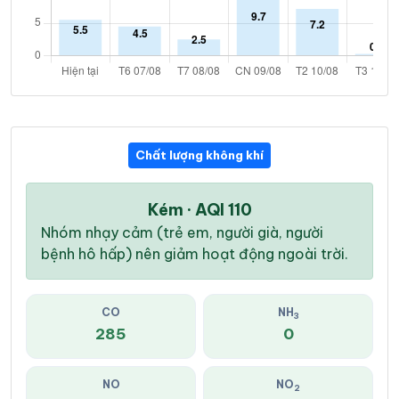
Chất lượng không khí
Kém · AQI 110
Nhóm nhạy cảm (trẻ em, người già, người
bệnh hô hấp) nên giảm hoạt động ngoài trời.
CO
NH
3
285
0
NO
NO
2