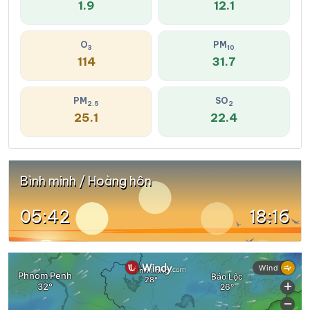
1.9
12.1
O
PM
3
10
114
31.7
PM
SO
2.5
2
25.1
22.4
Bình minh / Hoàng hôn
05:42
18:16