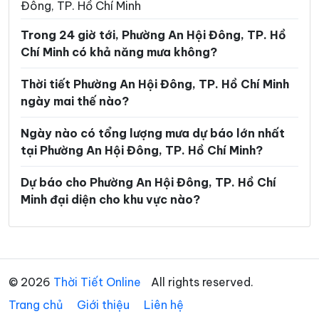
Đông, TP. Hồ Chí Minh
Phường Lái Thiêu
Phường Linh Xuân
Trong 24 giờ tới, Phường An Hội Đông, TP. Hồ
Phường Long Bình
Phường Long Hương
Chí Minh có khả năng mưa không?
Phường Long Nguyên
Phường Long Phước
Thời tiết Phường An Hội Đông, TP. Hồ Chí Minh
Phường Long Trường
Phường Minh Phụng
ngày mai thế nào?
Phường Nhiêu Lộc
Phường Phú An
Ngày nào có tổng lượng mưa dự báo lớn nhất
Phường Phú Định
Phường Phú Lâm
tại Phường An Hội Đông, TP. Hồ Chí Minh?
Phường Phú Lợi
Phường Phú Mỹ
Dự báo cho Phường An Hội Đông, TP. Hồ Chí
Minh đại diện cho khu vực nào?
Phường Phú Nhuận
Phường Phú Thạnh
Phường Phú Thọ Hòa
Phường Phú Thuận
Phường Phước Long
Phường Phước Thắng
© 2026
Thời Tiết Online
All rights reserved.
Phường Rạch Dừa
Phường Sài Gòn
Trang chủ
Giới thiệu
Liên hệ
Phường Tam Bình
Phường Tam Long