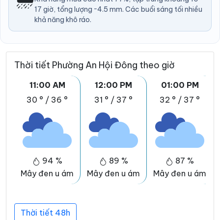
17 giờ, tổng lượng ~4.5 mm. Các buổi sáng tối nhiều
khả năng khô ráo.
Thời tiết Phường An Hội Đông theo giờ
11:00 AM
12:00 PM
01:00 PM
30 °
/
36 °
31 °
/
37 °
32 °
/
37 °
94 %
89 %
87 %
Mây đen u ám
Mây đen u ám
Mây đen u ám
Thời tiết 48h