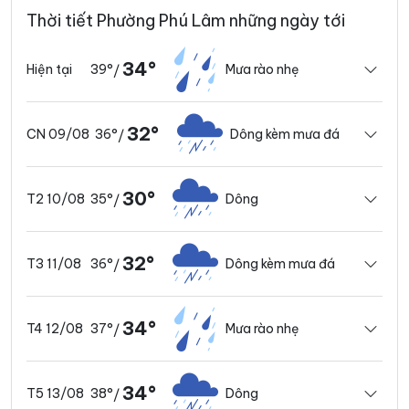
Thời tiết Phường Phú Lâm những ngày tới
34°
39°
Mưa rào nhẹ
Hiện tại
/
32°
36°
Dông kèm mưa đá
CN 09/08
/
30°
35°
Dông
T2 10/08
/
32°
36°
Dông kèm mưa đá
T3 11/08
/
34°
37°
Mưa rào nhẹ
T4 12/08
/
34°
38°
Dông
T5 13/08
/