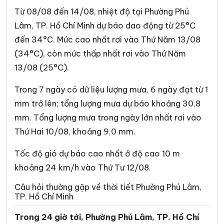
Phường Bình Trưng
Phường Cát Lái
Từ 08/08 đến 14/08, nhiệt độ tại Phường Phú
Phường Cầu Kiệu
Phường Cầu Ông Lãnh
Lâm, TP. Hồ Chí Minh dự báo dao động từ 25°C
đến 34°C. Mức cao nhất rơi vào Thứ Năm 13/08
Phường Chánh Hiệp
Phường Chánh Hưng
(34°C), còn mức thấp nhất rơi vào Thứ Năm
Phường Chánh Phú Hòa
Phường Chợ Lớn
13/08 (25°C).
Phường Chợ Quán
Phường Dĩ An
Trong 7 ngày có dữ liệu lượng mưa, 6 ngày đạt từ 1
Phường Diên Hồng
Phường Đông Hòa
mm trở lên; tổng lượng mưa dự báo khoảng 30,8
mm. Tổng lượng mưa trong ngày lớn nhất rơi vào
Phường Đông Hưng Thuận
Phường Đức Nhuận
Thứ Hai 10/08, khoảng 9,0 mm.
Phường Gia Định
Phường Gò Vấp
Tốc độ gió dự báo cao nhất ở độ cao 10 m
Phường Hạnh Thông
Phường Hiệp Bình
khoảng 24 km/h vào Thứ Tư 12/08.
Phường Hòa Hưng
Phường Hòa Lợi
Câu hỏi thường gặp về thời tiết Phường Phú Lâm,
TP. Hồ Chí Minh
Phường Khánh Hội
Phường Lái Thiêu
Trong 24 giờ tới, Phường Phú Lâm, TP. Hồ Chí
Phường Linh Xuân
Phường Long Bình