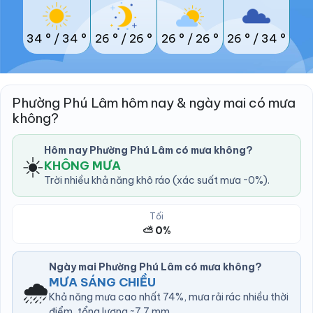
34 °
/
34 °
26 °
/
26 °
26 °
/
26 °
26 °
/
34 °
Phường Phú Lâm hôm nay & ngày mai có mưa
không?
Hôm nay Phường Phú Lâm có mưa không?
☀️
KHÔNG MƯA
Trời nhiều khả năng khô ráo (xác suất mưa ~0%).
Tối
⛅ 0%
Ngày mai Phường Phú Lâm có mưa không?
🌧️
MƯA SÁNG CHIỀU
Khả năng mưa cao nhất 74%, mưa rải rác nhiều thời
điểm, tổng lượng ~7.7 mm.