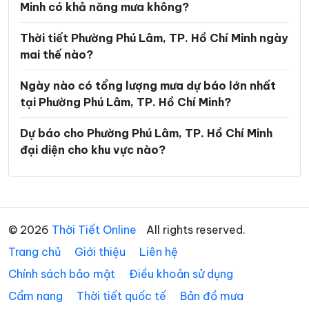
Minh có khả năng mưa không?
Phường Long Hương
Phường Long Nguyên
Thời tiết Phường Phú Lâm, TP. Hồ Chí Minh ngày
Phường Long Phước
Phường Long Trường
mai thế nào?
Phường Minh Phụng
Phường Nhiêu Lộc
Ngày nào có tổng lượng mưa dự báo lớn nhất
Phường Phú An
Phường Phú Định
tại Phường Phú Lâm, TP. Hồ Chí Minh?
Phường Phú Lợi
Phường Phú Mỹ
Dự báo cho Phường Phú Lâm, TP. Hồ Chí Minh
đại diện cho khu vực nào?
Phường Phú Nhuận
Phường Phú Thạnh
Phường Phú Thọ Hòa
Phường Phú Thuận
Phường Phước Long
Phường Phước Thắng
© 2026
Thời Tiết Online
All rights reserved.
Phường Rạch Dừa
Phường Sài Gòn
Trang chủ
Giới thiệu
Liên hệ
Phường Tam Bình
Phường Tam Long
Chính sách bảo mật
Điều khoản sử dụng
Phường Tam Thắng
Phường Tân Bình
Cẩm nang
Thời tiết quốc tế
Bản đồ mưa