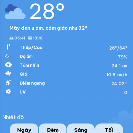
28°
Mây đen u ám, cảm giác như 32°.
🌅 05:41 · 🌇 18:16
Thấp/Cao
26°/34°
Độ ẩm
79%
Tầm nhìn
24.1 km
Gió
10.8 km/h
Điểm ngưng
24.02 °
UV
0
Nhiệt độ
Ngày
Đêm
Sáng
Tối