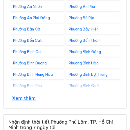
Phường An Nhơn
Phường An Phú
Phường An Phú Đông
Phường Bà Rịa
Phường Bàn Cờ
Phường Bảy Hiền
Phường Bến Cát
Phường Bến Thành
Phường Bình Cơ
Phường Bình Đông
Phường Bình Dương
Phường Bình Hòa
Phường Bình Hưng Hòa
Phường Bình Lợi Trung
Phường Bình Phú
Phường Bình Quới
Phường Bình Tân
Phường Bình Tây
Xem thêm
Phường Bình Thạnh
Phường Bình Thới
Phường Bình Tiên
Phường Bình Trị Đông
Nhận định thời tiết Phường Phú Lâm, TP. Hồ Chí
Minh trong 7 ngày tới