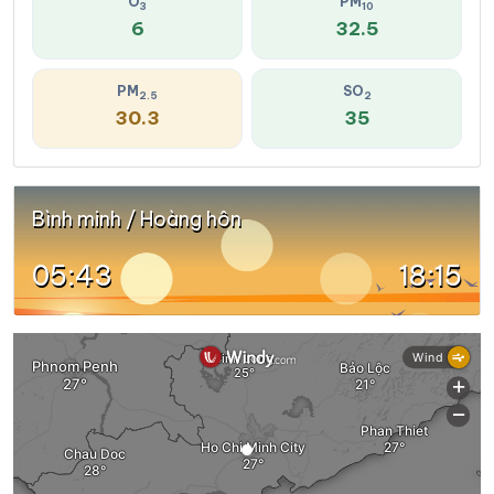
O
PM
3
10
6
32.5
PM
SO
2.5
2
30.3
35
Bình minh / Hoàng hôn
05:43
18:15