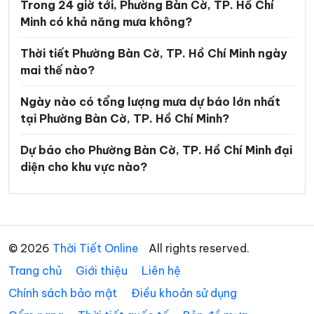
Trong 24 giờ tới, Phường Bàn Cờ, TP. Hồ Chí
Phường Long Bình
Phường Long Hương
Minh có khả năng mưa không?
Phường Long Nguyên
Phường Long Phước
Thời tiết Phường Bàn Cờ, TP. Hồ Chí Minh ngày
Phường Long Trường
Phường Minh Phụng
mai thế nào?
Phường Nhiêu Lộc
Phường Phú An
Ngày nào có tổng lượng mưa dự báo lớn nhất
Phường Phú Định
Phường Phú Lâm
tại Phường Bàn Cờ, TP. Hồ Chí Minh?
Phường Phú Lợi
Phường Phú Mỹ
Dự báo cho Phường Bàn Cờ, TP. Hồ Chí Minh đại
diện cho khu vực nào?
Phường Phú Nhuận
Phường Phú Thạnh
Phường Phú Thọ Hòa
Phường Phú Thuận
Phường Phước Long
Phường Phước Thắng
© 2026
Thời Tiết Online
All rights reserved.
Phường Rạch Dừa
Phường Sài Gòn
Trang chủ
Giới thiệu
Liên hệ
Phường Tam Bình
Phường Tam Long
Chính sách bảo mật
Điều khoản sử dụng
Phường Tam Thắng
Phường Tân Bình