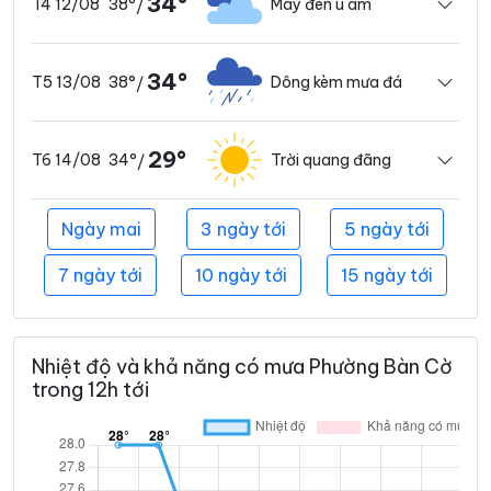
34°
38°
Mây đen u ám
T4 12/08
/
34°
38°
Dông kèm mưa đá
T5 13/08
/
29°
34°
Trời quang đãng
T6 14/08
/
Ngày mai
3 ngày tới
5 ngày tới
7 ngày tới
10 ngày tới
15 ngày tới
Nhiệt độ và khả năng có mưa Phường Bàn Cờ
trong 12h tới