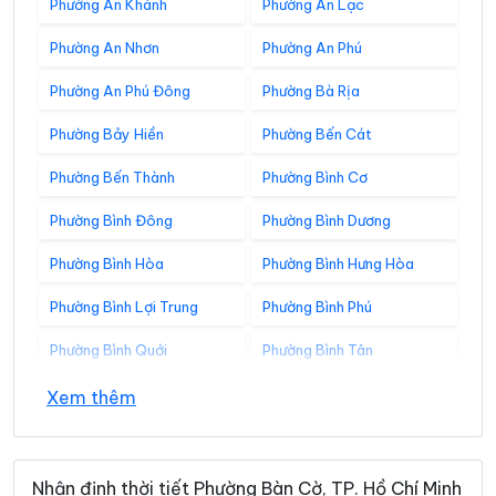
Phường An Khánh
Phường An Lạc
Phường An Nhơn
Phường An Phú
Phường An Phú Đông
Phường Bà Rịa
Phường Bảy Hiền
Phường Bến Cát
Phường Bến Thành
Phường Bình Cơ
Phường Bình Đông
Phường Bình Dương
Phường Bình Hòa
Phường Bình Hưng Hòa
Phường Bình Lợi Trung
Phường Bình Phú
Phường Bình Quới
Phường Bình Tân
Phường Bình Tây
Phường Bình Thạnh
Xem thêm
Phường Bình Thới
Phường Bình Tiên
Phường Bình Trị Đông
Phường Bình Trưng
Nhận định thời tiết Phường Bàn Cờ, TP. Hồ Chí Minh