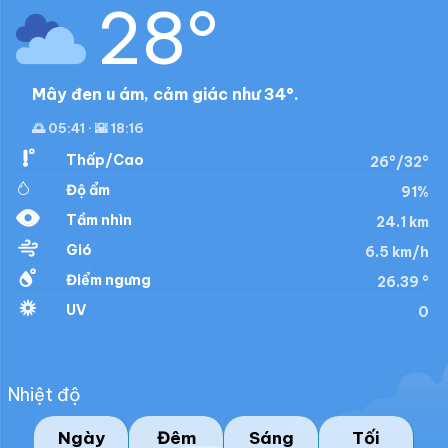
28°
Mây đen u ám, cảm giác như 34°.
🌅 05:41 · 🌇 18:16
Thấp/Cao
26°/32°
Độ ẩm
91%
Tầm nhìn
24.1 km
Gió
6.5 km/h
Điểm ngưng
26.39 °
UV
0
Nhiệt độ
Ngày
Đêm
Sáng
Tối