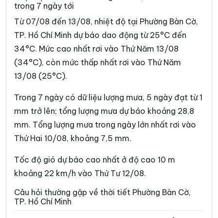
trong 7 ngày tới
Phường Cát Lái
Phường Cầu Kiệu
Từ 07/08 đến 13/08, nhiệt độ tại Phường Bàn Cờ,
Phường Cầu Ông Lãnh
Phường Chánh Hiệp
TP. Hồ Chí Minh dự báo dao động từ 25°C đến
34°C. Mức cao nhất rơi vào Thứ Năm 13/08
Phường Chánh Hưng
Phường Chánh Phú Hòa
(34°C), còn mức thấp nhất rơi vào Thứ Năm
Phường Chợ Lớn
Phường Chợ Quán
13/08 (25°C).
Phường Dĩ An
Phường Diên Hồng
Trong 7 ngày có dữ liệu lượng mưa, 5 ngày đạt từ 1
Phường Đông Hòa
Phường Đông Hưng Thuận
mm trở lên; tổng lượng mưa dự báo khoảng 28,8
mm. Tổng lượng mưa trong ngày lớn nhất rơi vào
Phường Đức Nhuận
Phường Gia Định
Thứ Hai 10/08, khoảng 7,5 mm.
Phường Gò Vấp
Phường Hạnh Thông
Tốc độ gió dự báo cao nhất ở độ cao 10 m
Phường Hiệp Bình
Phường Hòa Hưng
khoảng 22 km/h vào Thứ Tư 12/08.
Phường Hòa Lợi
Phường Khánh Hội
Câu hỏi thường gặp về thời tiết Phường Bàn Cờ,
TP. Hồ Chí Minh
Phường Lái Thiêu
Phường Linh Xuân