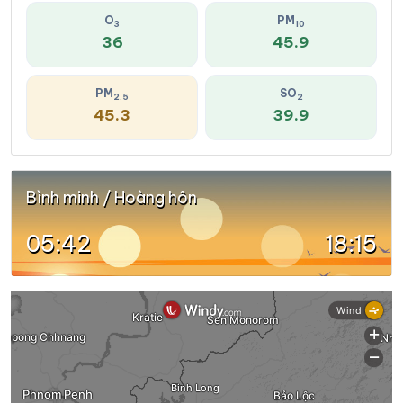
O
PM
3
10
36
45.9
PM
SO
2.5
2
45.3
39.9
Bình minh / Hoàng hôn
05:42
18:15