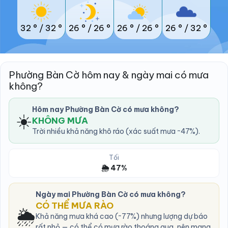
32 °
/
32 °
26 °
/
26 °
26 °
/
26 °
26 °
/
32 °
Phường Bàn Cờ hôm nay & ngày mai có mưa
không?
Hôm nay Phường Bàn Cờ có mưa không?
☀️
KHÔNG MƯA
Trời nhiều khả năng khô ráo (xác suất mưa ~47%).
Tối
🌦️ 47%
Ngày mai Phường Bàn Cờ có mưa không?
CÓ THỂ MƯA RÀO
🌦️
Khả năng mưa khá cao (~77%) nhưng lượng dự báo
rất nhỏ — có thể có mưa rào thoáng qua, nên mang