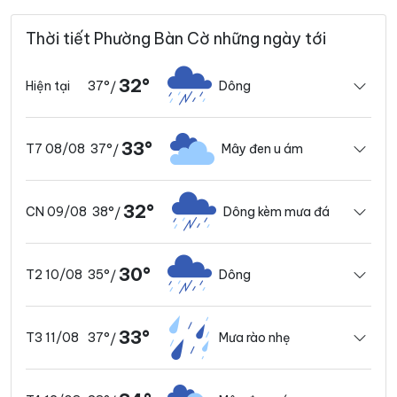
Thời tiết Phường Bàn Cờ những ngày tới
32°
37°
Dông
Hiện tại
/
33°
37°
Mây đen u ám
T7 08/08
/
32°
38°
Dông kèm mưa đá
CN 09/08
/
30°
35°
Dông
T2 10/08
/
33°
37°
Mưa rào nhẹ
T3 11/08
/