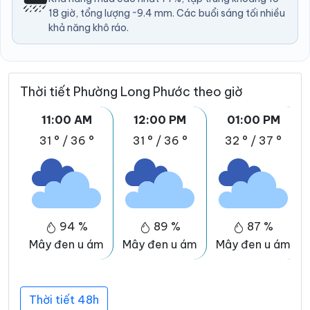
18 giờ, tổng lượng ~9.4 mm. Các buổi sáng tối nhiều
khả năng khô ráo.
Thời tiết Phường Long Phước theo giờ
11:00 AM
12:00 PM
01:00 PM
31 °
/
36 °
31 °
/
36 °
32 °
/
37 °
94 %
89 %
87 %
Mây đen u ám
Mây đen u ám
Mây đen u ám
Thời tiết 48h