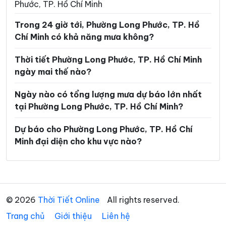
Phước, TP. Hồ Chí Minh
Phường Khánh Hội
Phường Lái Thiêu
Trong 24 giờ tới, Phường Long Phước, TP. Hồ
Phường Linh Xuân
Phường Long Bình
Chí Minh có khả năng mưa không?
Phường Long Hương
Phường Long Nguyên
Thời tiết Phường Long Phước, TP. Hồ Chí Minh
Phường Long Trường
Phường Minh Phụng
ngày mai thế nào?
Phường Nhiêu Lộc
Phường Phú An
Ngày nào có tổng lượng mưa dự báo lớn nhất
Phường Phú Định
Phường Phú Lâm
tại Phường Long Phước, TP. Hồ Chí Minh?
Phường Phú Lợi
Phường Phú Mỹ
Dự báo cho Phường Long Phước, TP. Hồ Chí
Minh đại diện cho khu vực nào?
Phường Phú Nhuận
Phường Phú Thạnh
Phường Phú Thọ Hòa
Phường Phú Thuận
Phường Phước Long
Phường Phước Thắng
© 2026
Thời Tiết Online
All rights reserved.
Phường Rạch Dừa
Phường Sài Gòn
Trang chủ
Giới thiệu
Liên hệ
Phường Tam Bình
Phường Tam Long