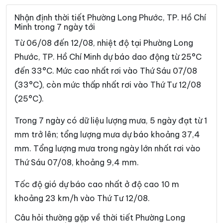
Phường Bình Tiên
Phường Bình Trị Đông
Nhận định thời tiết Phường Long Phước, TP. Hồ Chí
Minh trong 7 ngày tới
Phường Bình Trưng
Phường Cát Lái
Từ 06/08 đến 12/08, nhiệt độ tại Phường Long
Phường Cầu Kiệu
Phường Cầu Ông Lãnh
Phước, TP. Hồ Chí Minh dự báo dao động từ 25°C
đến 33°C. Mức cao nhất rơi vào Thứ Sáu 07/08
Phường Chánh Hiệp
Phường Chánh Hưng
(33°C), còn mức thấp nhất rơi vào Thứ Tư 12/08
Phường Chánh Phú Hòa
Phường Chợ Lớn
(25°C).
Phường Chợ Quán
Phường Dĩ An
Trong 7 ngày có dữ liệu lượng mưa, 5 ngày đạt từ 1
Phường Diên Hồng
Phường Đông Hòa
mm trở lên; tổng lượng mưa dự báo khoảng 37,4
mm. Tổng lượng mưa trong ngày lớn nhất rơi vào
Phường Đông Hưng Thuận
Phường Đức Nhuận
Thứ Sáu 07/08, khoảng 9,4 mm.
Phường Gia Định
Phường Gò Vấp
Tốc độ gió dự báo cao nhất ở độ cao 10 m
Phường Hạnh Thông
Phường Hiệp Bình
khoảng 23 km/h vào Thứ Tư 12/08.
Phường Hòa Hưng
Phường Hòa Lợi
Câu hỏi thường gặp về thời tiết Phường Long