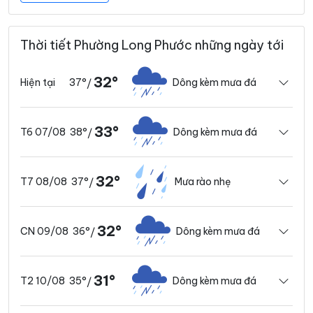
Thời tiết Phường Long Phước những ngày tới
32°
37°
Dông kèm mưa đá
Hiện tại
/
33°
38°
Dông kèm mưa đá
T6 07/08
/
32°
37°
Mưa rào nhẹ
T7 08/08
/
32°
36°
Dông kèm mưa đá
CN 09/08
/
31°
35°
Dông kèm mưa đá
T2 10/08
/