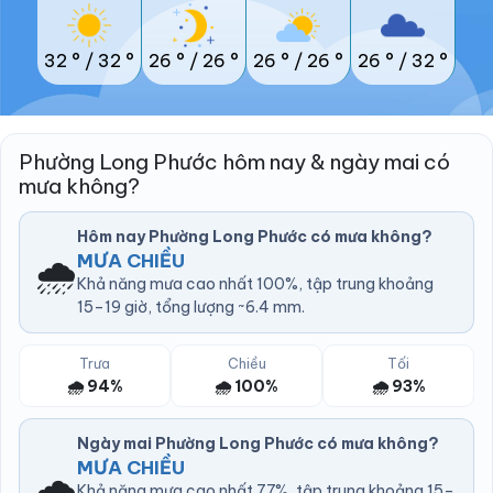
32 °
/
32 °
26 °
/
26 °
26 °
/
26 °
26 °
/
32 °
Phường Long Phước hôm nay & ngày mai có
mưa không?
Hôm nay Phường Long Phước có mưa không?
🌧️
MƯA CHIỀU
Khả năng mưa cao nhất 100%, tập trung khoảng
15–19 giờ, tổng lượng ~6.4 mm.
Trưa
Chiều
Tối
🌧️ 94%
🌧️ 100%
🌧️ 93%
Ngày mai Phường Long Phước có mưa không?
MƯA CHIỀU
🌧️
Khả năng mưa cao nhất 77%, tập trung khoảng 15–