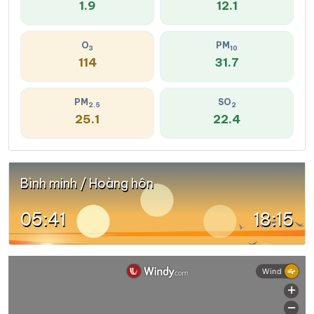
1.9
12.1
O
PM
3
10
114
31.7
PM
SO
2.5
2
25.1
22.4
Bình minh / Hoàng hôn
05:41
18:15