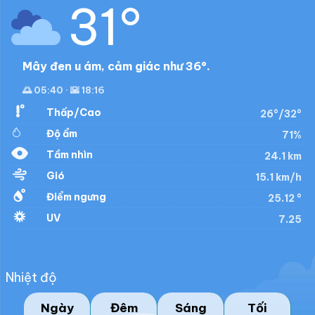
31°
Mây đen u ám, cảm giác như 36°.
🌅 05:40 · 🌇 18:16
Thấp/Cao
26°/32°
Độ ẩm
71%
Tầm nhìn
24.1 km
Gió
15.1 km/h
Điểm ngưng
25.12 °
UV
7.25
Nhiệt độ
Ngày
Đêm
Sáng
Tối