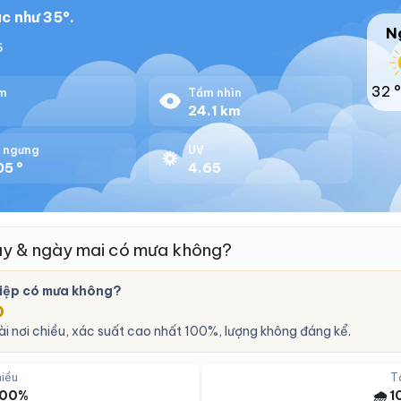
c như 35°.
N
6
32 °
m
Tầm nhìn
%
24.1 km
 ngưng
UV
05 °
4.65
ay & ngày mai có mưa không?
iệp có mưa không?
O
i nơi chiều, xác suất cao nhất 100%, lượng không đáng kể.
iều
T
 100%
🌧️ 