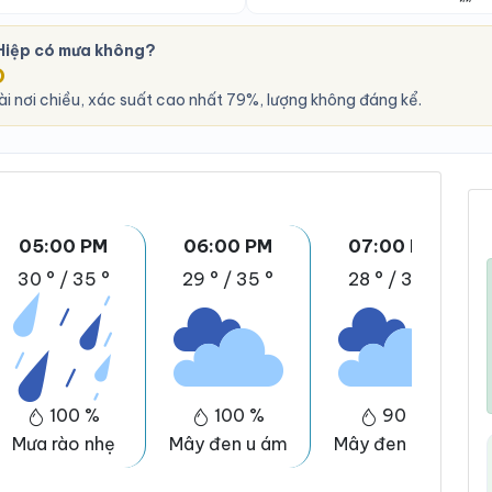
Hiệp có mưa không?
O
i nơi chiều, xác suất cao nhất 79%, lượng không đáng kể.
05:00 PM
06:00 PM
07:00 PM
30 °
/
35 °
29 °
/
35 °
28 °
/
35 °
100 %
100 %
90 %
Mưa rào nhẹ
Mây đen u ám
Mây đen u ám