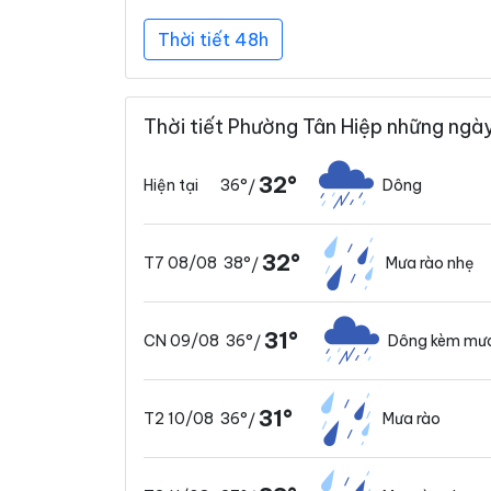
Thời tiết 48h
Thời tiết Phường Tân Hiệp những ngày
32°
36°
Dông
Hiện tại
/
32°
38°
Mưa rào nhẹ
T7 08/08
/
31°
36°
Dông kèm mư
CN 09/08
/
31°
36°
Mưa rào
T2 10/08
/