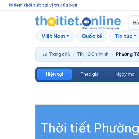
Xem thời tiết tại vị trí của bạn
Việt Nam
Quốc tế
Tin tức
Trang chủ
TP. Hồ Chí Minh
Phường Tâ
›
›
Hiện tại
Theo giờ
Ngày mai
Thời tiết Phườn