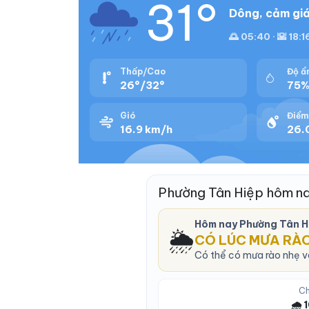
31°
Dông, cảm giá
🌅 05:40 · 🌇 18:1
Thấp/Cao
Độ ẩ
26°/32°
75
Gió
Điểm
16.9 km/h
26.
Phường Tân Hiệp hôm n
Hôm nay Phường Tân H
🌦️
CÓ LÚC MƯA RÀ
Có thể có mưa rào nhẹ và
Ch
🌧️