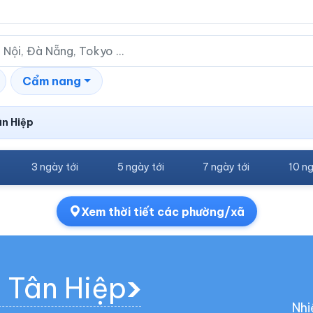
Cẩm nang
n Hiệp
3 ngày tới
5 ngày tới
7 ngày tới
10 ng
Xem thời tiết các phường/xã
g Tân Hiệp
Nhi