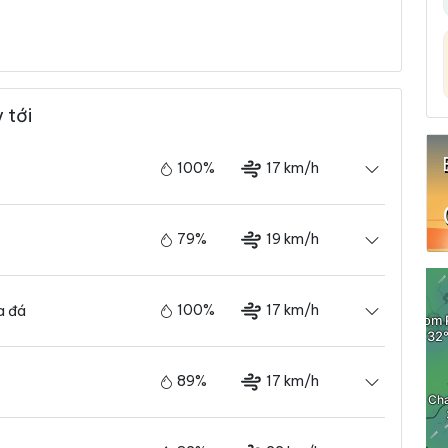
 tới
100%
17 km/h
79%
19 km/h
100%
17 km/h
a đá
89%
17 km/h