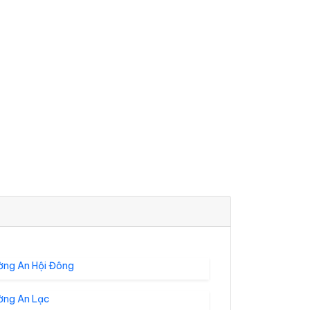
ờng An Hội Đông
ờng An Lạc