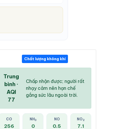
Chất lượng không khí
08:00 PM
09:00 PM
10:00 PM
28 °
/
34 °
28 °
/
34 °
27 °
/
33 °
Trung
Chấp nhận được; người rất
bình ·
nhạy cảm nên hạn chế
AQI
gắng sức lâu ngoài trời.
77
69 %
41 %
19 %
Mây đen u ám
Mây đen u ám
Mây đen u ám
CO
NH
NO
NO
3
2
256
0
0.5
7.1