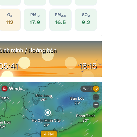
O
PM
PM
SO
3
10
2.5
2
112
17.9
16.5
9.2
Bình minh / Hoàng hôn
05:41
18:15