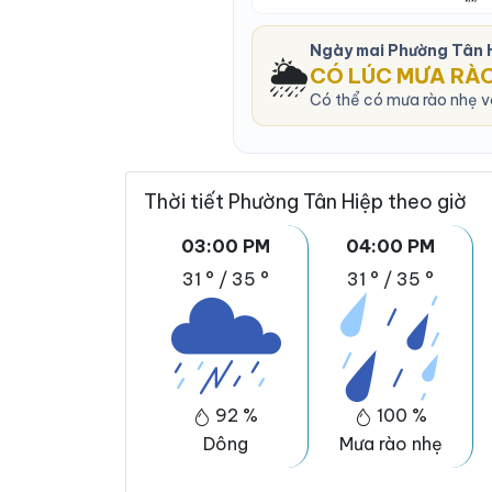
Ngày mai Phường Tân 
🌦️
CÓ LÚC MƯA RÀ
Có thể có mưa rào nhẹ và
Thời tiết Phường Tân Hiệp theo giờ
03:00 PM
04:00 PM
31 °
/
35 °
31 °
/
35 °
92 %
100 %
Dông
Mưa rào nhẹ