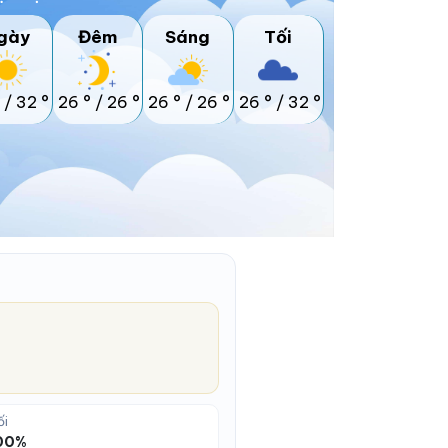
gày
Đêm
Sáng
Tối
/
32 °
26 °
/
26 °
26 °
/
26 °
26 °
/
32 °
ối
100%