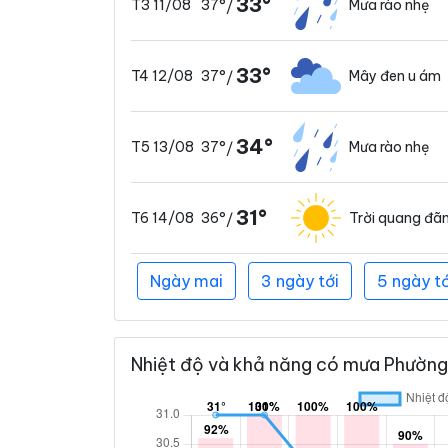
33°
37°
Mưa rào nhẹ
T3 11/08
/
33°
37°
Mây đen u ám
T4 12/08
/
34°
37°
Mưa rào nhẹ
T5 13/08
/
31°
36°
Trời quang đã
T6 14/08
/
Ngày mai
3 ngày tới
5 ngày tớ
Nhiệt độ và khả năng có mưa Phường 