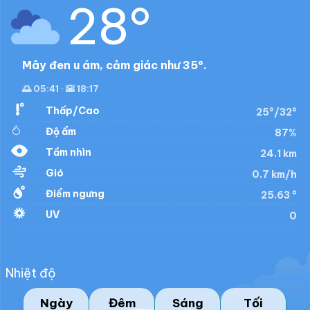
28°
Mây đen u ám, cảm giác như 35°.
🌅 05:41 · 🌇 18:17
Thấp/Cao
25°/32°
Độ ẩm
87%
Tầm nhìn
24.1 km
Gió
0.7 km/h
Điểm ngưng
25.63 °
UV
0
Nhiệt độ
Ngày
Đêm
Sáng
Tối