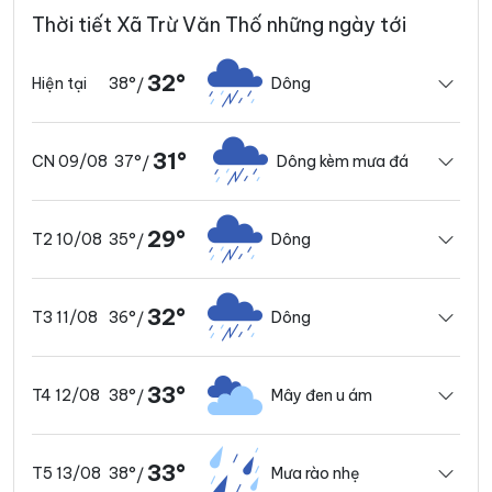
Thời tiết Xã Trừ Văn Thố những ngày tới
32°
38°
Dông
Hiện tại
/
31°
37°
Dông kèm mưa đá
CN 09/08
/
29°
35°
Dông
T2 10/08
/
32°
36°
Dông
T3 11/08
/
33°
38°
Mây đen u ám
T4 12/08
/
33°
38°
Mưa rào nhẹ
T5 13/08
/