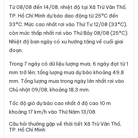
Phường Bình Trưng
Phường Cát Lái
Từ 08/08 đến 14/08, nhiệt độ tại Xã Trừ Văn Thố,
Phường Cầu Kiệu
Phường Cầu Ông Lãnh
TP. Hồ Chí Minh dự báo dao động từ 25°C đến
33°C. Mức cao nhất rơi vào Thứ Tư 12/08 (33°C),
Phường Chánh Hiệp
Phường Chánh Hưng
còn mức thấp nhất rơi vào Thứ Bảy 08/08 (25°C).
Phường Chánh Phú Hòa
Phường Chợ Lớn
Nhiệt độ ban ngày có xu hướng tăng về cuối giai
Phường Chợ Quán
Phường Dĩ An
đoạn.
Phường Diên Hồng
Phường Đông Hòa
Trong 7 ngày có dữ liệu lượng mưa, 6 ngày đạt từ 1
mm trở lên; tổng lượng mưa dự báo khoảng 49,8
Phường Đông Hưng Thuận
Phường Đức Nhuận
mm. Tổng lượng mưa trong ngày lớn nhất rơi vào
Phường Gia Định
Phường Gò Vấp
Chủ nhật 09/08, khoảng 18,3 mm.
Phường Hạnh Thông
Phường Hiệp Bình
Tốc độ gió dự báo cao nhất ở độ cao 10 m
Phường Hòa Hưng
Phường Hòa Lợi
khoảng 17 km/h vào Thứ Năm 13/08.
Phường Khánh Hội
Phường Lái Thiêu
Câu hỏi thường gặp về thời tiết Xã Trừ Văn Thố,
TP. Hồ Chí Minh
Phường Linh Xuân
Phường Long Bình