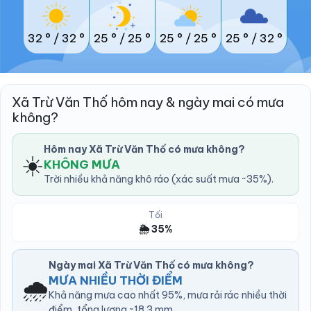
32 °
/
32 °
25 °
/
25 °
25 °
/
25 °
25 °
/
32 °
Xã Trừ Văn Thố hôm nay & ngày mai có mưa
không?
Hôm nay Xã Trừ Văn Thố có mưa không?
☀️
KHÔNG MƯA
Trời nhiều khả năng khô ráo (xác suất mưa ~35%).
Tối
🌦️ 35%
Ngày mai Xã Trừ Văn Thố có mưa không?
🌧️
MƯA NHIỀU THỜI ĐIỂM
Khả năng mưa cao nhất 95%, mưa rải rác nhiều thời
điểm, tổng lượng ~18.3 mm.