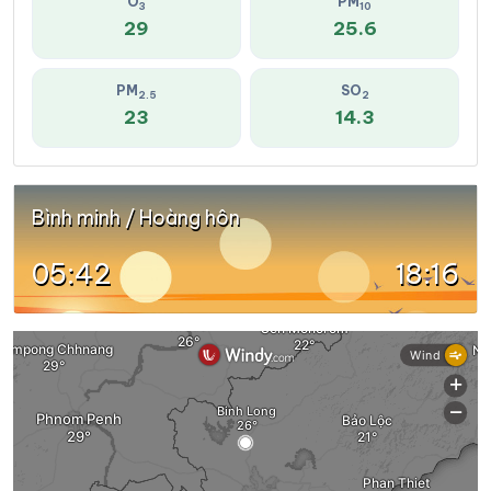
O
PM
3
10
29
25.6
PM
SO
2.5
2
23
14.3
Bình minh / Hoàng hôn
05:42
18:16