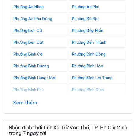
Phường An Nhơn
Phường An Phú
Phường An Phú Đông
Phường Bà Rịa
Phường Bàn Cờ
Phường Bảy Hiền
Phường Bến Cát
Phường Bến Thành
Phường Bình Cơ
Phường Bình Đông
Phường Bình Dương
Phường Bình Hòa
Phường Bình Hưng Hòa
Phường Bình Lợi Trung
Phường Bình Phú
Phường Bình Quới
Phường Bình Tân
Phường Bình Tây
Xem thêm
Phường Bình Thạnh
Phường Bình Thới
Phường Bình Tiên
Phường Bình Trị Đông
Nhận định thời tiết Xã Trừ Văn Thố, TP. Hồ Chí Minh
trong 7 ngày tới