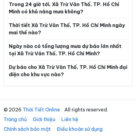
Trong 24 giờ tới, Xã Trừ Văn Thố, TP. Hồ Chí
Phường Long Hương
Phường Long Nguyên
Minh có khả năng mưa không?
Phường Long Phước
Phường Long Trường
Thời tiết Xã Trừ Văn Thố, TP. Hồ Chí Minh ngày
Phường Minh Phụng
Phường Nhiêu Lộc
mai thế nào?
Phường Phú An
Phường Phú Định
Ngày nào có tổng lượng mưa dự báo lớn nhất
tại Xã Trừ Văn Thố, TP. Hồ Chí Minh?
Phường Phú Lâm
Phường Phú Lợi
Phường Phú Mỹ
Phường Phú Nhuận
Dự báo cho Xã Trừ Văn Thố, TP. Hồ Chí Minh đại
diện cho khu vực nào?
Phường Phú Thạnh
Phường Phú Thọ Hòa
Phường Phú Thuận
Phường Phước Long
Phường Phước Thắng
Phường Rạch Dừa
© 2026
Thời Tiết Online
All rights reserved.
Phường Sài Gòn
Phường Tam Bình
Trang chủ
Giới thiệu
Liên hệ
Phường Tam Long
Phường Tam Thắng
Chính sách bảo mật
Điều khoản sử dụng