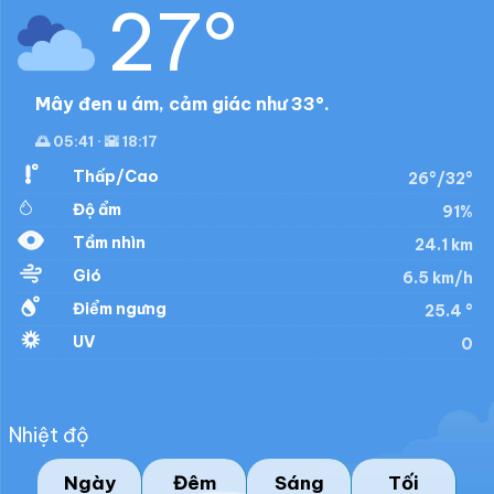
27°
Mây đen u ám, cảm giác như 33°.
🌅 05:41 · 🌇 18:17
Thấp/Cao
26°/32°
Độ ẩm
91%
Tầm nhìn
24.1 km
Gió
6.5 km/h
Điểm ngưng
25.4 °
UV
0
Nhiệt độ
Ngày
Đêm
Sáng
Tối