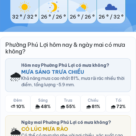
32 °
/
32 °
26 °
/
26 °
26 °
/
26 °
26 °
/
32 °
Phường Phú Lợi hôm nay & ngày mai có mưa
không?
Hôm nay Phường Phú Lợi có mưa không?
🌧️
MƯA SÁNG TRƯA CHIỀU
Khả năng mưa cao nhất 81%, mưa rải rác nhiều thời
điểm, tổng lượng ~5.9 mm.
Đêm
Sáng
Trưa
Chiều
Tối
⛅ 10%
🌦️ 48%
🌧️ 55%
🌧️ 81%
🌧️ 72%
Ngày mai Phường Phú Lợi có mưa không?
🌦️
CÓ LÚC MƯA RÀO
Có thể có mưa rào nhẹ vài nơi chiều, xác suất cao