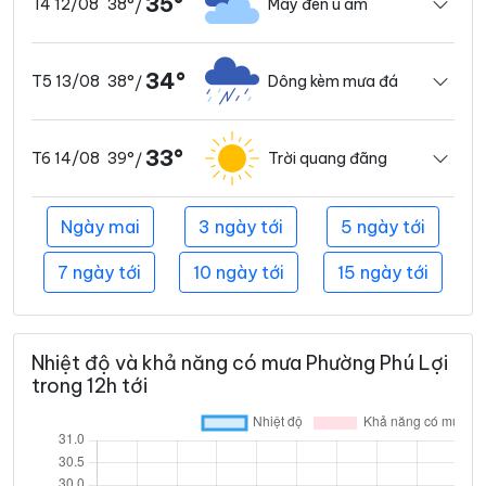
35°
38°
Mây đen u ám
T4 12/08
/
34°
38°
Dông kèm mưa đá
T5 13/08
/
33°
39°
Trời quang đãng
T6 14/08
/
Ngày mai
3 ngày tới
5 ngày tới
7 ngày tới
10 ngày tới
15 ngày tới
Nhiệt độ và khả năng có mưa Phường Phú Lợi
trong 12h tới