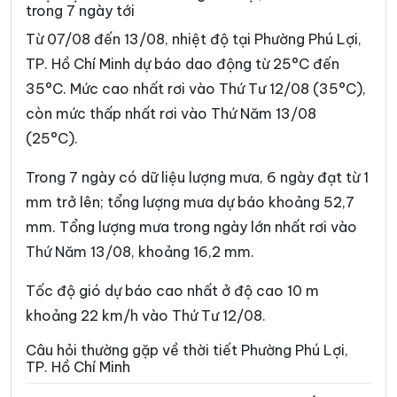
trong 7 ngày tới
Phường Bình Trưng
Phường Cát Lái
Từ 07/08 đến 13/08, nhiệt độ tại Phường Phú Lợi,
Phường Cầu Kiệu
Phường Cầu Ông Lãnh
TP. Hồ Chí Minh dự báo dao động từ 25°C đến
35°C. Mức cao nhất rơi vào Thứ Tư 12/08 (35°C),
Phường Chánh Hiệp
Phường Chánh Hưng
còn mức thấp nhất rơi vào Thứ Năm 13/08
Phường Chánh Phú Hòa
Phường Chợ Lớn
(25°C).
Phường Chợ Quán
Phường Dĩ An
Trong 7 ngày có dữ liệu lượng mưa, 6 ngày đạt từ 1
Phường Diên Hồng
Phường Đông Hòa
mm trở lên; tổng lượng mưa dự báo khoảng 52,7
mm. Tổng lượng mưa trong ngày lớn nhất rơi vào
Phường Đông Hưng Thuận
Phường Đức Nhuận
Thứ Năm 13/08, khoảng 16,2 mm.
Phường Gia Định
Phường Gò Vấp
Tốc độ gió dự báo cao nhất ở độ cao 10 m
Phường Hạnh Thông
Phường Hiệp Bình
khoảng 22 km/h vào Thứ Tư 12/08.
Phường Hòa Hưng
Phường Hòa Lợi
Câu hỏi thường gặp về thời tiết Phường Phú Lợi,
TP. Hồ Chí Minh
Phường Khánh Hội
Phường Lái Thiêu