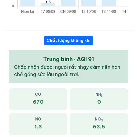
Chất lượng không khí
Trung bình · AQI 91
Chấp nhận được; người rất nhạy cảm nên hạn
chế gắng sức lâu ngoài trời.
CO
NH
3
670
0
NO
NO
2
1.3
63.5