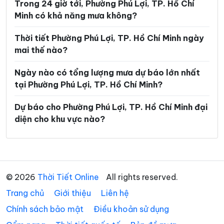
Trong 24 giờ tới, Phường Phú Lợi, TP. Hồ Chí
Phường Linh Xuân
Phường Long Bình
Minh có khả năng mưa không?
Phường Long Hương
Phường Long Nguyên
Thời tiết Phường Phú Lợi, TP. Hồ Chí Minh ngày
Phường Long Phước
Phường Long Trường
mai thế nào?
Phường Minh Phụng
Phường Nhiêu Lộc
Ngày nào có tổng lượng mưa dự báo lớn nhất
Phường Phú An
Phường Phú Định
tại Phường Phú Lợi, TP. Hồ Chí Minh?
Phường Phú Lâm
Phường Phú Mỹ
Dự báo cho Phường Phú Lợi, TP. Hồ Chí Minh đại
diện cho khu vực nào?
Phường Phú Nhuận
Phường Phú Thạnh
Phường Phú Thọ Hòa
Phường Phú Thuận
Phường Phước Long
Phường Phước Thắng
© 2026
Thời Tiết Online
All rights reserved.
Phường Rạch Dừa
Phường Sài Gòn
Trang chủ
Giới thiệu
Liên hệ
Phường Tam Bình
Phường Tam Long
Chính sách bảo mật
Điều khoản sử dụng
Phường Tam Thắng
Phường Tân Bình