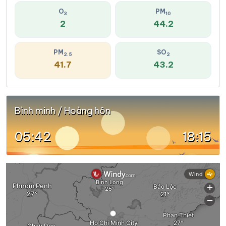
O
PM
3
10
2
44.2
PM
SO
2.5
2
41.7
43.2
Bình minh / Hoàng hôn
05:42
18:15