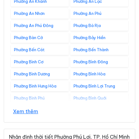
Phường An Khánh
Phường An Lạc
Phường An Nhơn
Phường An Phú
Phường An Phú Đông
Phường Bà Rịa
Phường Bàn Cờ
Phường Bảy Hiền
Phường Bến Cát
Phường Bến Thành
Phường Bình Cơ
Phường Bình Đông
Phường Bình Dương
Phường Bình Hòa
Phường Bình Hưng Hòa
Phường Bình Lợi Trung
Phường Bình Phú
Phường Bình Quới
Phường Bình Tân
Phường Bình Tây
Xem thêm
Phường Bình Thạnh
Phường Bình Thới
Phường Bình Tiên
Phường Bình Trị Đông
Nhận định thời tiết Phường Phú Lợi, TP. Hồ Chí Minh