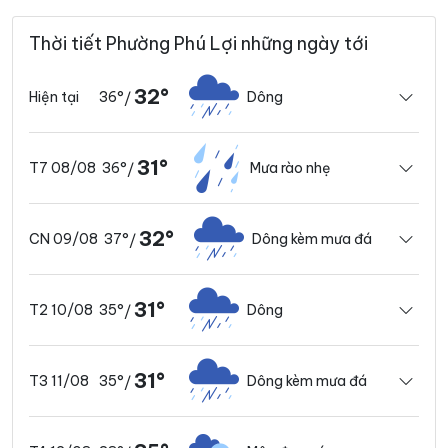
Thời tiết Phường Phú Lợi những ngày tới
32°
36°
Dông
Hiện tại
/
31°
36°
Mưa rào nhẹ
T7 08/08
/
32°
37°
Dông kèm mưa đá
CN 09/08
/
31°
35°
Dông
T2 10/08
/
31°
35°
Dông kèm mưa đá
T3 11/08
/