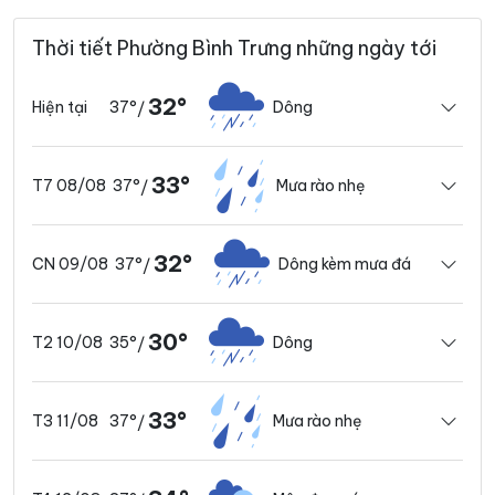
Thời tiết Phường Bình Trưng những ngày tới
32°
37°
Dông
Hiện tại
/
33°
37°
Mưa rào nhẹ
T7 08/08
/
32°
37°
Dông kèm mưa đá
CN 09/08
/
30°
35°
Dông
T2 10/08
/
33°
37°
Mưa rào nhẹ
T3 11/08
/