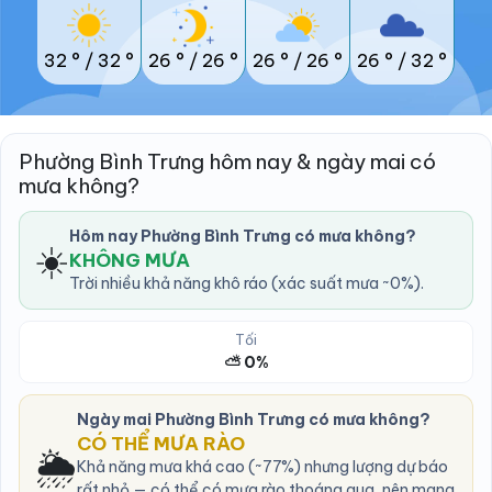
32 °
/
32 °
26 °
/
26 °
26 °
/
26 °
26 °
/
32 °
Phường Bình Trưng hôm nay & ngày mai có
mưa không?
Hôm nay Phường Bình Trưng có mưa không?
☀️
KHÔNG MƯA
Trời nhiều khả năng khô ráo (xác suất mưa ~0%).
Tối
⛅ 0%
Ngày mai Phường Bình Trưng có mưa không?
CÓ THỂ MƯA RÀO
🌦️
Khả năng mưa khá cao (~77%) nhưng lượng dự báo
rất nhỏ — có thể có mưa rào thoáng qua, nên mang