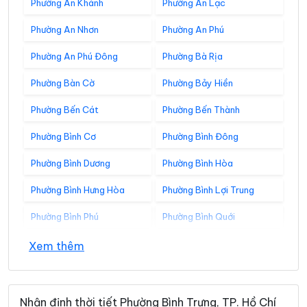
Phường An Khánh
Phường An Lạc
Phường An Nhơn
Phường An Phú
Phường An Phú Đông
Phường Bà Rịa
Phường Bàn Cờ
Phường Bảy Hiền
Phường Bến Cát
Phường Bến Thành
Phường Bình Cơ
Phường Bình Đông
Phường Bình Dương
Phường Bình Hòa
Phường Bình Hưng Hòa
Phường Bình Lợi Trung
Phường Bình Phú
Phường Bình Quới
Phường Bình Tân
Phường Bình Tây
Xem thêm
Phường Bình Thạnh
Phường Bình Thới
Phường Bình Tiên
Phường Bình Trị Đông
Nhận định thời tiết Phường Bình Trưng, TP. Hồ Chí