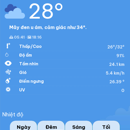
28°
Mây đen u ám, cảm giác như 34°.
🌅 05:41 · 🌇 18:16
Thấp/Cao
26°/32°
Độ ẩm
91%
Tầm nhìn
24.1 km
Gió
5.4 km/h
Điểm ngưng
26.39 °
UV
0
Nhiệt độ
Ngày
Đêm
Sáng
Tối