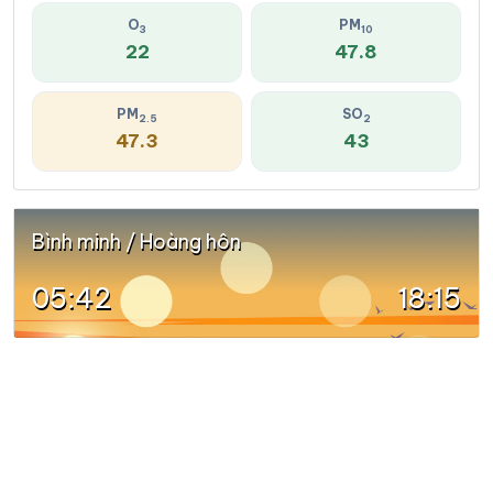
O
PM
3
10
22
47.8
PM
SO
2.5
2
47.3
43
Bình minh / Hoàng hôn
05:42
18:15