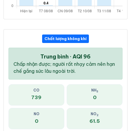
Chất lượng không khí
Trung bình · AQI 96
Chấp nhận được; người rất nhạy cảm nên hạn
chế gắng sức lâu ngoài trời.
CO
NH
3
739
0
NO
NO
2
0
61.5