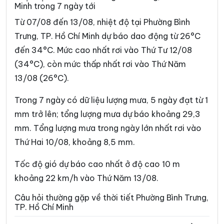
Minh trong 7 ngày tới
Phường Cát Lái
Phường Cầu Kiệu
Từ 07/08 đến 13/08, nhiệt độ tại Phường Bình
Phường Cầu Ông Lãnh
Phường Chánh Hiệp
Trưng, TP. Hồ Chí Minh dự báo dao động từ 26°C
đến 34°C. Mức cao nhất rơi vào Thứ Tư 12/08
Phường Chánh Hưng
Phường Chánh Phú Hòa
(34°C), còn mức thấp nhất rơi vào Thứ Năm
Phường Chợ Lớn
Phường Chợ Quán
13/08 (26°C).
Phường Dĩ An
Phường Diên Hồng
Trong 7 ngày có dữ liệu lượng mưa, 5 ngày đạt từ 1
Phường Đông Hòa
Phường Đông Hưng Thuận
mm trở lên; tổng lượng mưa dự báo khoảng 29,3
mm. Tổng lượng mưa trong ngày lớn nhất rơi vào
Phường Đức Nhuận
Phường Gia Định
Thứ Hai 10/08, khoảng 8,5 mm.
Phường Gò Vấp
Phường Hạnh Thông
Tốc độ gió dự báo cao nhất ở độ cao 10 m
Phường Hiệp Bình
Phường Hòa Hưng
khoảng 22 km/h vào Thứ Năm 13/08.
Phường Hòa Lợi
Phường Khánh Hội
Câu hỏi thường gặp về thời tiết Phường Bình Trưng,
TP. Hồ Chí Minh
Phường Lái Thiêu
Phường Linh Xuân