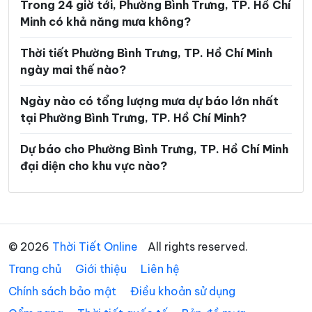
Trong 24 giờ tới, Phường Bình Trưng, TP. Hồ Chí
Phường Long Bình
Phường Long Hương
Minh có khả năng mưa không?
Phường Long Nguyên
Phường Long Phước
Thời tiết Phường Bình Trưng, TP. Hồ Chí Minh
Phường Long Trường
Phường Minh Phụng
ngày mai thế nào?
Phường Nhiêu Lộc
Phường Phú An
Ngày nào có tổng lượng mưa dự báo lớn nhất
Phường Phú Định
Phường Phú Lâm
tại Phường Bình Trưng, TP. Hồ Chí Minh?
Phường Phú Lợi
Phường Phú Mỹ
Dự báo cho Phường Bình Trưng, TP. Hồ Chí Minh
đại diện cho khu vực nào?
Phường Phú Nhuận
Phường Phú Thạnh
Phường Phú Thọ Hòa
Phường Phú Thuận
Phường Phước Long
Phường Phước Thắng
© 2026
Thời Tiết Online
All rights reserved.
Phường Rạch Dừa
Phường Sài Gòn
Trang chủ
Giới thiệu
Liên hệ
Phường Tam Bình
Phường Tam Long
Chính sách bảo mật
Điều khoản sử dụng
Phường Tam Thắng
Phường Tân Bình