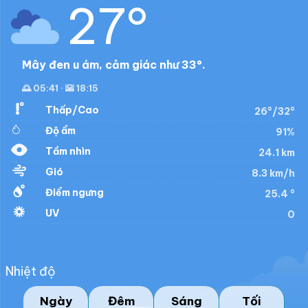
27°
Mây đen u ám, cảm giác như 33°.
🌅 05:41 · 🌇 18:15
Thấp/Cao
26°/32°
Độ ẩm
91%
Tầm nhìn
24.1 km
Gió
8.3 km/h
Điểm ngưng
25.4 °
UV
0
Nhiệt độ
Ngày
Đêm
Sáng
Tối