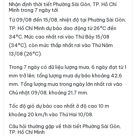
Phường Bình Tiên
Phường Bình Trị Đông
Nhận định thời tiết Phường Sài Gòn, TP. Hồ Chí
Minh trong 7 ngày tới
Phường Bình Trưng
Phường Cát Lái
Từ 09/08 đến 15/08, nhiệt độ tại Phường Sài Gòn,
Phường Cầu Kiệu
Phường Cầu Ông Lãnh
TP. Hồ Chí Minh dự báo dao động từ 26°C đến
34°C. Mức cao nhất rơi vào Thứ Bảy 15/08
Phường Chánh Hiệp
Phường Chánh Hưng
(34°C), còn mức thấp nhất rơi vào Thứ Năm
Phường Chánh Phú Hòa
Phường Chợ Lớn
13/08 (26°C).
Phường Chợ Quán
Phường Dĩ An
Trong 7 ngày có dữ liệu lượng mưa, 6 ngày đạt từ 1
Phường Diên Hồng
Phường Đông Hòa
mm trở lên; tổng lượng mưa dự báo khoảng 42,6
mm. Tổng lượng mưa trong ngày lớn nhất rơi vào
Phường Đông Hưng Thuận
Phường Đức Nhuận
Chủ nhật 09/08, khoảng 21,7 mm.
Phường Gia Định
Phường Gò Vấp
Tốc độ gió dự báo cao nhất ở độ cao 10 m
Phường Hạnh Thông
Phường Hiệp Bình
khoảng 20 km/h vào Thứ Hai 10/08.
Phường Hòa Hưng
Phường Hòa Lợi
Câu hỏi thường gặp về thời tiết Phường Sài Gòn,
TP. Hồ Chí Minh
Phường Khánh Hội
Phường Lái Thiêu