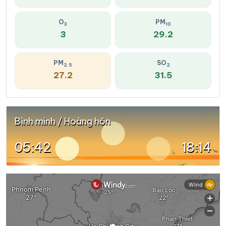
O
PM
3
10
3
29.2
PM
SO
2.5
2
27.2
31.5
Bình minh / Hoàng hôn
05:42
18:14