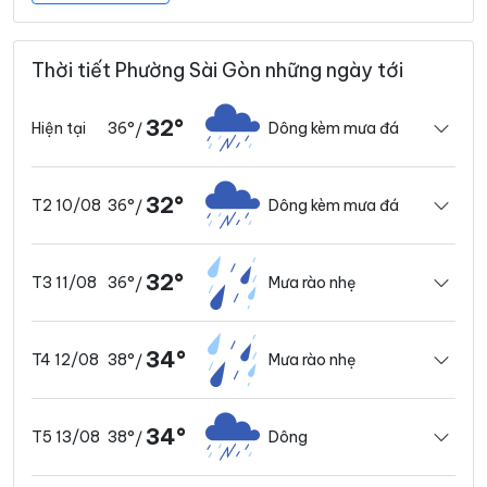
Thời tiết Phường Sài Gòn những ngày tới
32°
36°
Dông kèm mưa đá
Hiện tại
/
32°
36°
Dông kèm mưa đá
T2 10/08
/
32°
36°
Mưa rào nhẹ
T3 11/08
/
34°
38°
Mưa rào nhẹ
T4 12/08
/
34°
38°
Dông
T5 13/08
/