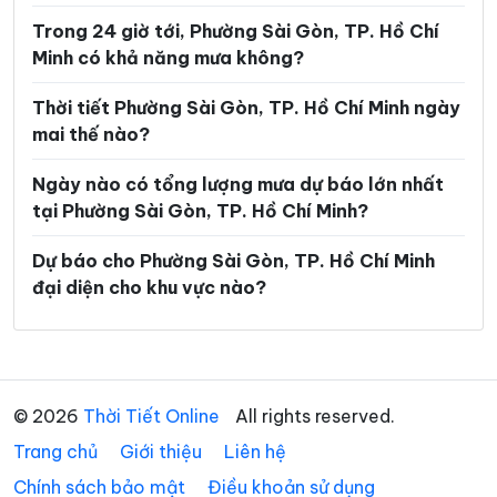
Trong 24 giờ tới, Phường Sài Gòn, TP. Hồ Chí
Phường Linh Xuân
Phường Long Bình
Minh có khả năng mưa không?
Phường Long Hương
Phường Long Nguyên
Thời tiết Phường Sài Gòn, TP. Hồ Chí Minh ngày
Phường Long Phước
Phường Long Trường
mai thế nào?
Phường Minh Phụng
Phường Nhiêu Lộc
Ngày nào có tổng lượng mưa dự báo lớn nhất
Phường Phú An
Phường Phú Định
tại Phường Sài Gòn, TP. Hồ Chí Minh?
Phường Phú Lâm
Phường Phú Lợi
Dự báo cho Phường Sài Gòn, TP. Hồ Chí Minh
đại diện cho khu vực nào?
Phường Phú Mỹ
Phường Phú Nhuận
Phường Phú Thạnh
Phường Phú Thọ Hòa
Phường Phú Thuận
Phường Phước Long
© 2026
Thời Tiết Online
All rights reserved.
Phường Phước Thắng
Phường Rạch Dừa
Trang chủ
Giới thiệu
Liên hệ
Phường Tam Bình
Phường Tam Long
Chính sách bảo mật
Điều khoản sử dụng