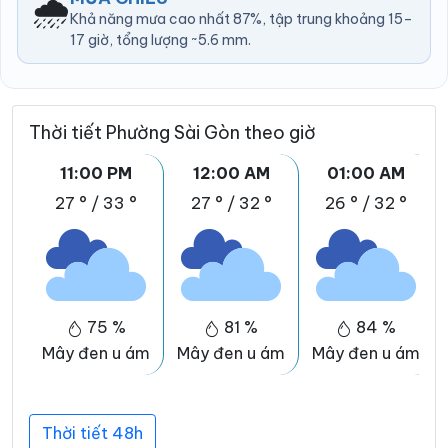
🌧️
Khả năng mưa cao nhất 87%, tập trung khoảng 15–
17 giờ, tổng lượng ~5.6 mm.
Thời tiết Phường Sài Gòn theo giờ
11:00 PM
12:00 AM
01:00 AM
27 °
/
33 °
27 °
/
32 °
26 °
/
32 °
75 %
81 %
84 %
Mây đen u ám
Mây đen u ám
Mây đen u ám
Thời tiết 48h