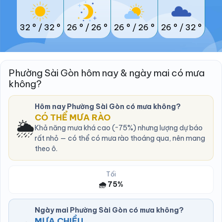
32 °
/
32 °
26 °
/
26 °
26 °
/
26 °
26 °
/
32 °
Phường Sài Gòn hôm nay & ngày mai có mưa
không?
Hôm nay Phường Sài Gòn có mưa không?
CÓ THỂ MƯA RÀO
🌦️
Khả năng mưa khá cao (~75%) nhưng lượng dự báo
rất nhỏ — có thể có mưa rào thoáng qua, nên mang
theo ô.
Tối
🌧️ 75%
Ngày mai Phường Sài Gòn có mưa không?
MƯA CHIỀU