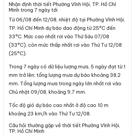
Phường Bình Tiên
Phường Bình Trị Đông
Nhận định thời tiết Phường Vĩnh Hội, TP. Hồ Chí
Minh trong 7 ngày tới
Phường Bình Trưng
Phường Cát Lái
Từ 06/08 đến 12/08, nhiệt độ tại Phường Vĩnh Hội,
Phường Cầu Kiệu
Phường Cầu Ông Lãnh
TP. Hồ Chí Minh dự báo dao động từ 25°C đến
33°C. Mức cao nhất rơi vào Thứ Sáu 07/08
Phường Chánh Hiệp
Phường Chánh Hưng
(33°C), còn mức thấp nhất rơi vào Thứ Tư 12/08
Phường Chánh Phú Hòa
Phường Chợ Lớn
(25°C).
Phường Chợ Quán
Phường Dĩ An
Trong 7 ngày có dữ liệu lượng mưa, 5 ngày đạt từ 1
Phường Diên Hồng
Phường Đông Hòa
mm trở lên; tổng lượng mưa dự báo khoảng 38,2
mm. Tổng lượng mưa trong ngày lớn nhất rơi vào
Phường Đông Hưng Thuận
Phường Đức Nhuận
Chủ nhật 09/08, khoảng 9,7 mm.
Phường Gia Định
Phường Gò Vấp
Tốc độ gió dự báo cao nhất ở độ cao 10 m
Phường Hạnh Thông
Phường Hiệp Bình
khoảng 23 km/h vào Thứ Tư 12/08.
Phường Hòa Hưng
Phường Hòa Lợi
Câu hỏi thường gặp về thời tiết Phường Vĩnh Hội,
TP. Hồ Chí Minh
Phường Khánh Hội
Phường Lái Thiêu