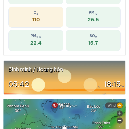
O
PM
3
10
110
26.5
PM
SO
2.5
2
22.4
15.7
Bình minh / Hoàng hôn
05:42
18:15