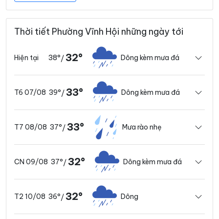
Thời tiết Phường Vĩnh Hội những ngày tới
32°
38°
Dông kèm mưa đá
Hiện tại
/
33°
39°
Dông kèm mưa đá
T6 07/08
/
33°
37°
Mưa rào nhẹ
T7 08/08
/
32°
37°
Dông kèm mưa đá
CN 09/08
/
32°
36°
Dông
T2 10/08
/