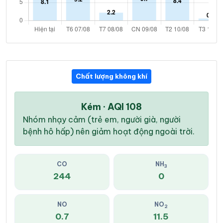
Chất lượng không khí
Kém · AQI 108
Nhóm nhạy cảm (trẻ em, người già, người
bệnh hô hấp) nên giảm hoạt động ngoài trời.
CO
NH
3
244
0
NO
NO
2
0.7
11.5