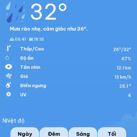
32°
Mưa rào nhẹ, cảm giác như 36°.
🌅 05:41 · 🌇 18:16
Thấp/Cao
26°/32°
Độ ẩm
67%
Tầm nhìn
12.1 km
Gió
13 km/h
Điểm ngưng
25.1 °
UV
4
Nhiệt độ
Ngày
Đêm
Sáng
Tối