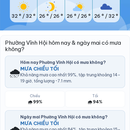
32 °
/
32 °
26 °
/
26 °
26 °
/
26 °
26 °
/
32 °
Phường Vĩnh Hội hôm nay & ngày mai có mưa
không?
Hôm nay Phường Vĩnh Hội có mưa không?
🌧️
MƯA CHIỀU TỐI
Khả năng mưa cao nhất 99%, tập trung khoảng 14–
19 giờ, tổng lượng ~7.1 mm.
Chiều
Tối
🌧️ 99%
🌧️ 94%
Ngày mai Phường Vĩnh Hội có mưa không?
MƯA CHIỀU TỐI
🌧️
Khả năng mưa cao nhất 84%, tập trung khoảng 15–