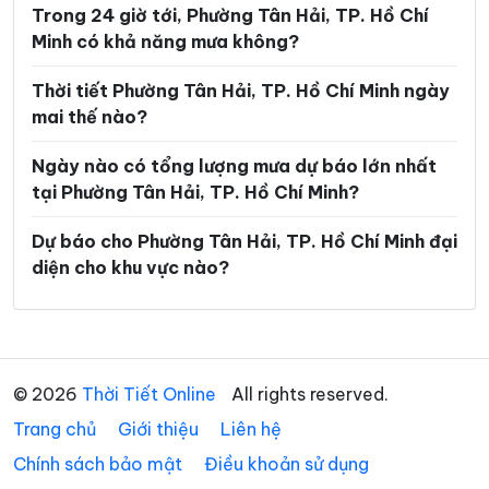
Trong 24 giờ tới, Phường Tân Hải, TP. Hồ Chí
Phường Long Hương
Phường Long Nguyên
Minh có khả năng mưa không?
Phường Long Phước
Phường Long Trường
Thời tiết Phường Tân Hải, TP. Hồ Chí Minh ngày
Phường Minh Phụng
Phường Nhiêu Lộc
mai thế nào?
Phường Phú An
Phường Phú Định
Ngày nào có tổng lượng mưa dự báo lớn nhất
tại Phường Tân Hải, TP. Hồ Chí Minh?
Phường Phú Lâm
Phường Phú Lợi
Phường Phú Mỹ
Phường Phú Nhuận
Dự báo cho Phường Tân Hải, TP. Hồ Chí Minh đại
diện cho khu vực nào?
Phường Phú Thạnh
Phường Phú Thọ Hòa
Phường Phú Thuận
Phường Phước Long
Phường Phước Thắng
Phường Rạch Dừa
© 2026
Thời Tiết Online
All rights reserved.
Phường Sài Gòn
Phường Tam Bình
Trang chủ
Giới thiệu
Liên hệ
Phường Tam Long
Phường Tam Thắng
Chính sách bảo mật
Điều khoản sử dụng