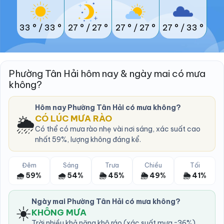
33 °
/
33 °
27 °
/
27 °
27 °
/
27 °
27 °
/
33 °
Phường Tân Hải hôm nay & ngày mai có mưa
không?
Hôm nay Phường Tân Hải có mưa không?
🌦️
CÓ LÚC MƯA RÀO
Có thể có mưa rào nhẹ vài nơi sáng, xác suất cao
nhất 59%, lượng không đáng kể.
Đêm
Sáng
Trưa
Chiều
Tối
🌧️ 59%
🌧️ 54%
🌦️ 45%
🌦️ 49%
🌦️ 41%
Ngày mai Phường Tân Hải có mưa không?
☀️
KHÔNG MƯA
Trời nhiều khả năng khô ráo (xác suất mưa ~36%).