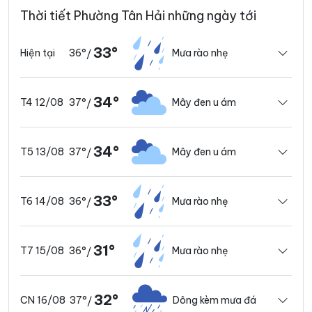
Thời tiết Phường Tân Hải những ngày tới
33°
36°
Mưa rào nhẹ
Hiện tại
/
34°
37°
Mây đen u ám
T4 12/08
/
34°
37°
Mây đen u ám
T5 13/08
/
33°
36°
Mưa rào nhẹ
T6 14/08
/
31°
36°
Mưa rào nhẹ
T7 15/08
/
32°
37°
Dông kèm mưa đá
CN 16/08
/