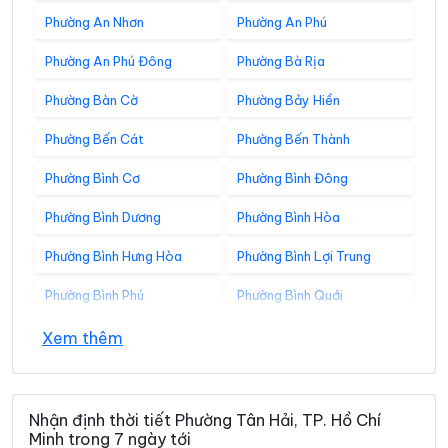
Phường An Nhơn
Phường An Phú
Phường An Phú Đông
Phường Bà Rịa
Phường Bàn Cờ
Phường Bảy Hiền
Phường Bến Cát
Phường Bến Thành
Phường Bình Cơ
Phường Bình Đông
Phường Bình Dương
Phường Bình Hòa
Phường Bình Hưng Hòa
Phường Bình Lợi Trung
Phường Bình Phú
Phường Bình Quới
Phường Bình Tân
Phường Bình Tây
Xem thêm
Phường Bình Thạnh
Phường Bình Thới
Phường Bình Tiên
Phường Bình Trị Đông
Nhận định thời tiết Phường Tân Hải, TP. Hồ Chí
Minh trong 7 ngày tới