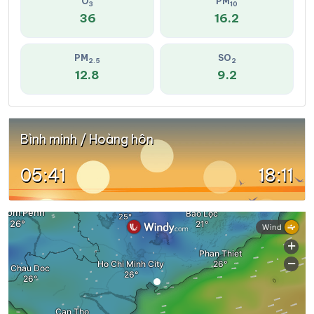
O
PM
3
10
36
16.2
PM
SO
2.5
2
12.8
9.2
Bình minh / Hoàng hôn
05:41
18:11