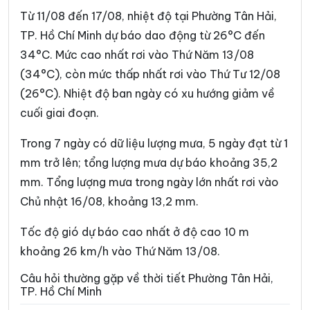
Phường Bình Trưng
Phường Cát Lái
Từ 11/08 đến 17/08, nhiệt độ tại Phường Tân Hải,
Phường Cầu Kiệu
Phường Cầu Ông Lãnh
TP. Hồ Chí Minh dự báo dao động từ 26°C đến
34°C. Mức cao nhất rơi vào Thứ Năm 13/08
Phường Chánh Hiệp
Phường Chánh Hưng
(34°C), còn mức thấp nhất rơi vào Thứ Tư 12/08
Phường Chánh Phú Hòa
Phường Chợ Lớn
(26°C). Nhiệt độ ban ngày có xu hướng giảm về
Phường Chợ Quán
Phường Dĩ An
cuối giai đoạn.
Phường Diên Hồng
Phường Đông Hòa
Trong 7 ngày có dữ liệu lượng mưa, 5 ngày đạt từ 1
mm trở lên; tổng lượng mưa dự báo khoảng 35,2
Phường Đông Hưng Thuận
Phường Đức Nhuận
mm. Tổng lượng mưa trong ngày lớn nhất rơi vào
Phường Gia Định
Phường Gò Vấp
Chủ nhật 16/08, khoảng 13,2 mm.
Phường Hạnh Thông
Phường Hiệp Bình
Tốc độ gió dự báo cao nhất ở độ cao 10 m
Phường Hòa Hưng
Phường Hòa Lợi
khoảng 26 km/h vào Thứ Năm 13/08.
Phường Khánh Hội
Phường Lái Thiêu
Câu hỏi thường gặp về thời tiết Phường Tân Hải,
TP. Hồ Chí Minh
Phường Linh Xuân
Phường Long Bình