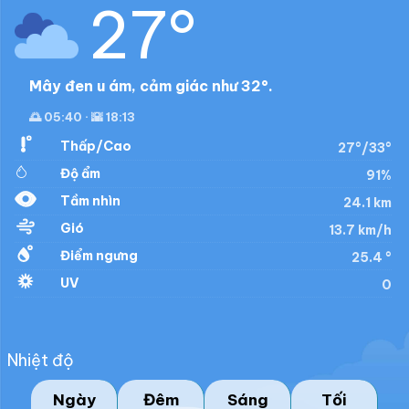
27°
Mây đen u ám, cảm giác như 32°.
🌅 05:40 · 🌇 18:13
Thấp/Cao
27°/33°
Độ ẩm
91%
Tầm nhìn
24.1 km
Gió
13.7 km/h
Điểm ngưng
25.4 °
UV
0
Nhiệt độ
Ngày
Đêm
Sáng
Tối