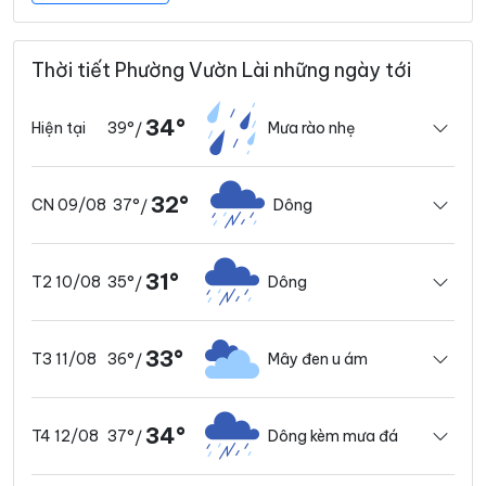
Thời tiết Phường Vườn Lài những ngày tới
34°
39°
Mưa rào nhẹ
Hiện tại
/
32°
37°
Dông
CN 09/08
/
31°
35°
Dông
T2 10/08
/
33°
36°
Mây đen u ám
T3 11/08
/
34°
37°
Dông kèm mưa đá
T4 12/08
/