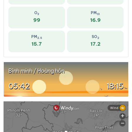
O
PM
3
10
99
16.9
PM
SO
2.5
2
15.7
17.2
Bình minh / Hoàng hôn
05:42
18:15