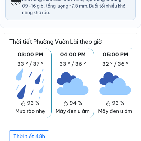
09–16 giờ, tổng lượng ~7.5 mm. Buổi tối nhiều khả
năng khô ráo.
Thời tiết Phường Vườn Lài theo giờ
03:00 PM
04:00 PM
05:00 PM
33 °
/
37 °
33 °
/
36 °
32 °
/
36 °
93 %
94 %
93 %
Mưa rào nhẹ
Mây đen u ám
Mây đen u ám
Thời tiết 48h