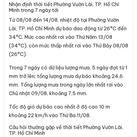
Phường Bình Tiên
Phường Bình Trị Đông
Nhận định thời tiết Phường Vườn Lài, TP. Hồ Chí
Minh trong 7 ngày tới
Phường Bình Trưng
Phường Cát Lái
Từ 08/08 đến 14/08, nhiệt độ tại Phường Vườn
Phường Cầu Kiệu
Phường Cầu Ông Lãnh
Lài, TP. Hồ Chí Minh dự báo dao động từ 26°C đến
34°C. Mức cao nhất rơi vào Thứ Năm 13/08
Phường Chánh Hiệp
Phường Chánh Hưng
(34°C), còn mức thấp nhất rơi vào Thứ Bảy 08/08
Phường Chánh Phú Hòa
Phường Chợ Lớn
(26°C).
Phường Chợ Quán
Phường Dĩ An
Trong 7 ngày có dữ liệu lượng mưa, 5 ngày đạt từ 1
Phường Diên Hồng
Phường Đông Hòa
mm trở lên; tổng lượng mưa dự báo khoảng 24,6
mm. Tổng lượng mưa trong ngày lớn nhất rơi vào
Phường Đông Hưng Thuận
Phường Đức Nhuận
Chủ nhật 09/08, khoảng 7,5 mm.
Phường Gia Định
Phường Gò Vấp
Tốc độ gió dự báo cao nhất ở độ cao 10 m
Phường Hạnh Thông
Phường Hiệp Bình
khoảng 22 km/h vào Thứ Ba 11/08.
Phường Hòa Hưng
Phường Hòa Lợi
Câu hỏi thường gặp về thời tiết Phường Vườn Lài,
TP. Hồ Chí Minh
Phường Khánh Hội
Phường Lái Thiêu