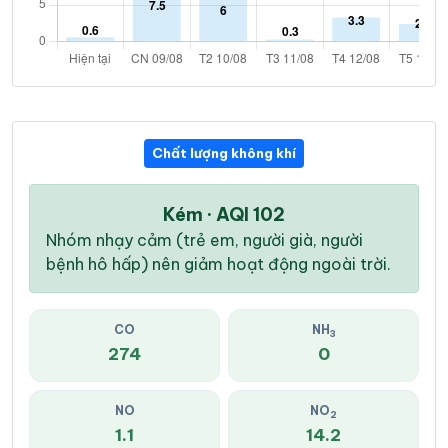
Chất lượng không khí
Kém · AQI 102
Nhóm nhạy cảm (trẻ em, người già, người
bệnh hô hấp) nên giảm hoạt động ngoài trời.
CO
NH
3
274
0
NO
NO
2
1.1
14.2