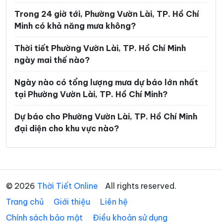
Trong 24 giờ tới, Phường Vườn Lài, TP. Hồ Chí
Phường Linh Xuân
Phường Long Bình
Minh có khả năng mưa không?
Phường Long Hương
Phường Long Nguyên
Thời tiết Phường Vườn Lài, TP. Hồ Chí Minh
Phường Long Phước
Phường Long Trường
ngày mai thế nào?
Phường Minh Phụng
Phường Nhiêu Lộc
Ngày nào có tổng lượng mưa dự báo lớn nhất
Phường Phú An
Phường Phú Định
tại Phường Vườn Lài, TP. Hồ Chí Minh?
Phường Phú Lâm
Phường Phú Lợi
Dự báo cho Phường Vườn Lài, TP. Hồ Chí Minh
đại diện cho khu vực nào?
Phường Phú Mỹ
Phường Phú Nhuận
Phường Phú Thạnh
Phường Phú Thọ Hòa
Phường Phú Thuận
Phường Phước Long
© 2026
Thời Tiết Online
All rights reserved.
Phường Phước Thắng
Phường Rạch Dừa
Trang chủ
Giới thiệu
Liên hệ
Phường Sài Gòn
Phường Tam Bình
Chính sách bảo mật
Điều khoản sử dụng