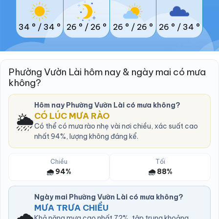
34 °
/
34 °
26 °
/
26 °
26 °
/
26 °
26 °
/
34 °
Phường Vườn Lài hôm nay & ngày mai có mưa
không?
Hôm nay Phường Vườn Lài có mưa không?
🌦️
CÓ LÚC MƯA RÀO
Có thể có mưa rào nhẹ vài nơi chiều, xác suất cao
nhất 94%, lượng không đáng kể.
Chiều
Tối
🌧️ 94%
🌧️ 88%
Ngày mai Phường Vườn Lài có mưa không?
MƯA TRƯA CHIỀU
🌧️
Khả năng mưa cao nhất 72%, tập trung khoảng