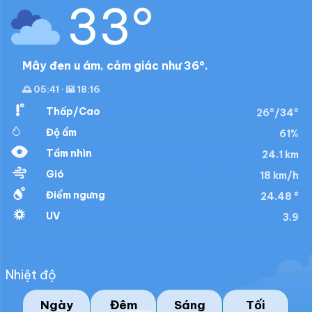
33°
Mây đen u ám, cảm giác như 36°.
🌅 05:41 · 🌇 18:16
Thấp/Cao
26°/34°
Độ ẩm
61%
Tầm nhìn
24.1 km
Gió
18 km/h
Điểm ngưng
24.48 °
UV
3.9
Nhiệt độ
Ngày
Đêm
Sáng
Tối