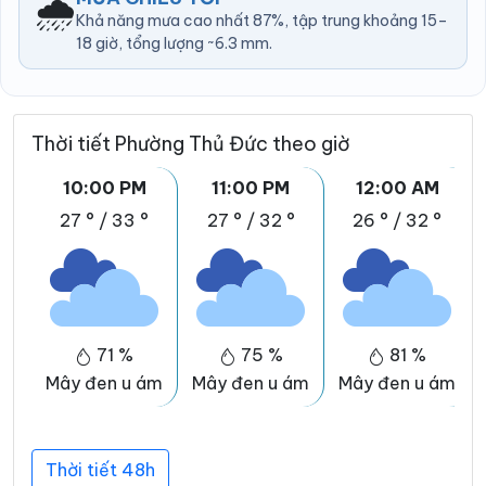
🌧️
Khả năng mưa cao nhất 87%, tập trung khoảng 15–
18 giờ, tổng lượng ~6.3 mm.
Thời tiết Phường Thủ Đức theo giờ
10:00 PM
11:00 PM
12:00 AM
27 °
/
33 °
27 °
/
32 °
26 °
/
32 °
71 %
75 %
81 %
Mây đen u ám
Mây đen u ám
Mây đen u ám
Thời tiết 48h