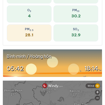
O
PM
3
10
4
30.2
PM
SO
2.5
2
28.1
32.9
Bình minh / Hoàng hôn
05:42
18:14