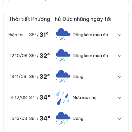
Thời tiết Phường Thủ Đức những ngày tới
31°
36°
Dông kèm mưa đá
Hiện tại
/
32°
36°
Dông kèm mưa đá
T2 10/08
/
32°
36°
Dông
T3 11/08
/
34°
37°
Mưa rào nhẹ
T4 12/08
/
34°
38°
Dông
T5 13/08
/