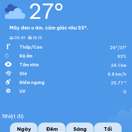
27°
Mây đen u ám, cảm giác như 33°.
🌅 05:41 · 🌇 18:15
Thấp/Cao
26°/31°
Độ ẩm
93%
Tầm nhìn
24.1 km
Gió
6.8 km/h
Điểm ngưng
25.77 °
UV
0
Nhiệt độ
Ngày
Đêm
Sáng
Tối