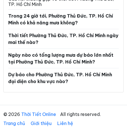
TP. Hồ Chí Minh
Phường Linh Xuân
Phường Long Bình
Trong 24 giờ tới, Phường Thủ Đức, TP. Hồ Chí
Phường Long Hương
Phường Long Nguyên
Minh có khả năng mưa không?
Phường Long Phước
Phường Long Trường
Thời tiết Phường Thủ Đức, TP. Hồ Chí Minh ngày
Phường Minh Phụng
Phường Nhiêu Lộc
mai thế nào?
Phường Phú An
Phường Phú Định
Ngày nào có tổng lượng mưa dự báo lớn nhất
tại Phường Thủ Đức, TP. Hồ Chí Minh?
Phường Phú Lâm
Phường Phú Lợi
Phường Phú Mỹ
Phường Phú Nhuận
Dự báo cho Phường Thủ Đức, TP. Hồ Chí Minh
đại diện cho khu vực nào?
Phường Phú Thạnh
Phường Phú Thọ Hòa
Phường Phú Thuận
Phường Phước Long
Phường Phước Thắng
Phường Rạch Dừa
© 2026
Thời Tiết Online
All rights reserved.
Phường Sài Gòn
Phường Tam Bình
Trang chủ
Giới thiệu
Liên hệ