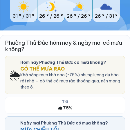
31 °
/
31 °
26 °
/
26 °
26 °
/
26 °
26 °
/
31 °
Phường Thủ Đức hôm nay & ngày mai có mưa
không?
Hôm nay Phường Thủ Đức có mưa không?
CÓ THỂ MƯA RÀO
🌦️
Khả năng mưa khá cao (~75%) nhưng lượng dự báo
rất nhỏ — có thể có mưa rào thoáng qua, nên mang
theo ô.
Tối
🌧️ 75%
Ngày mai Phường Thủ Đức có mưa không?
MƯA CHIỀU TỐI