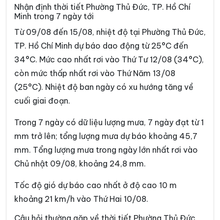
Phường Bình Tiên
Phường Bình Trị Đông
Nhận định thời tiết Phường Thủ Đức, TP. Hồ Chí
Minh trong 7 ngày tới
Phường Bình Trưng
Phường Cát Lái
Từ 09/08 đến 15/08, nhiệt độ tại Phường Thủ Đức,
Phường Cầu Kiệu
Phường Cầu Ông Lãnh
TP. Hồ Chí Minh dự báo dao động từ 25°C đến
34°C. Mức cao nhất rơi vào Thứ Tư 12/08 (34°C),
Phường Chánh Hiệp
Phường Chánh Hưng
còn mức thấp nhất rơi vào Thứ Năm 13/08
Phường Chánh Phú Hòa
Phường Chợ Lớn
(25°C). Nhiệt độ ban ngày có xu hướng tăng về
Phường Chợ Quán
Phường Dĩ An
cuối giai đoạn.
Phường Diên Hồng
Phường Đông Hòa
Trong 7 ngày có dữ liệu lượng mưa, 7 ngày đạt từ 1
mm trở lên; tổng lượng mưa dự báo khoảng 45,7
Phường Đông Hưng Thuận
Phường Đức Nhuận
mm. Tổng lượng mưa trong ngày lớn nhất rơi vào
Phường Gia Định
Phường Gò Vấp
Chủ nhật 09/08, khoảng 24,8 mm.
Phường Hạnh Thông
Phường Hiệp Bình
Tốc độ gió dự báo cao nhất ở độ cao 10 m
Phường Hòa Hưng
Phường Hòa Lợi
khoảng 21 km/h vào Thứ Hai 10/08.
Phường Khánh Hội
Phường Lái Thiêu
Câu hỏi thường gặp về thời tiết Phường Thủ Đức,