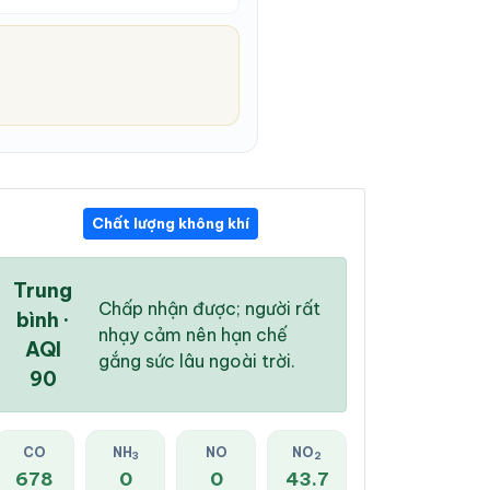
Chất lượng không khí
02:00 AM
03:00 AM
04:00 AM
26 °
/
31 °
26 °
/
31 °
26 °
/
31 °
Trung
Chấp nhận được; người rất
bình ·
nhạy cảm nên hạn chế
AQI
gắng sức lâu ngoài trời.
90
3 %
7 %
10 %
Mây đen u ám
Mây đen u ám
Mây đen u ám
CO
NH
NO
NO
3
2
678
0
0
43.7