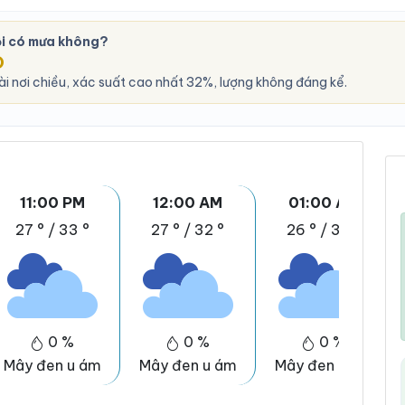
ội có mưa không?
O
i nơi chiều, xác suất cao nhất 32%, lượng không đáng kể.
11:00 PM
12:00 AM
01:00 AM
27 °
/
33 °
27 °
/
32 °
26 °
/
32 °
0 %
0 %
0 %
Mây đen u ám
Mây đen u ám
Mây đen u ám