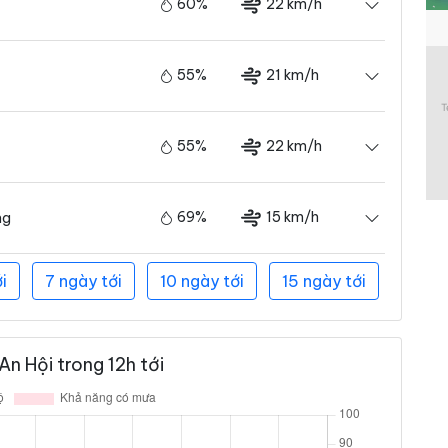
60%
22 km/h
55%
21 km/h
55%
22 km/h
69%
15 km/h
ng
i
7 ngày tới
10 ngày tới
15 ngày tới
n Hội trong 12h tới