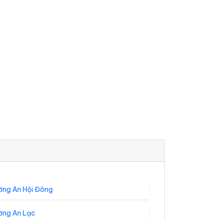
ờng An Hội Đông
ờng An Lạc