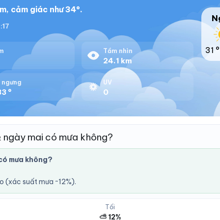
m, cảm giác như 34°.
N
8:17
31 °
m
Tầm nhìn
%
24.1 km
 ngưng
UV
3 °
0
& ngày mai có mưa không?
 có mưa không?
áo (xác suất mưa ~12%).
Tối
⛅ 12%