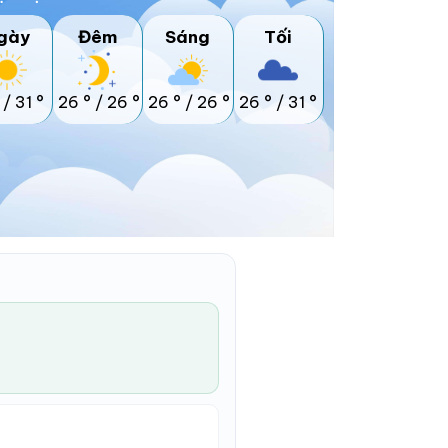
gày
Đêm
Sáng
Tối
/
31 °
26 °
/
26 °
26 °
/
26 °
26 °
/
31 °