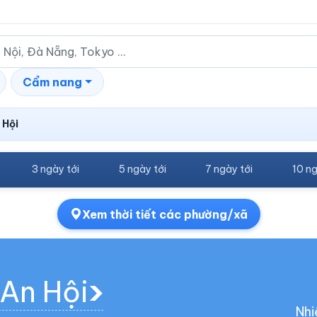
Cẩm nang
 Hội
3 ngày tới
5 ngày tới
7 ngày tới
10 ng
Xem thời tiết các phường/xã
 An Hội
Nhi