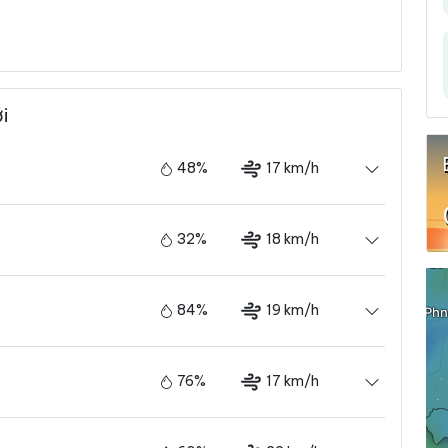
i
48%
17 km/h
32%
18 km/h
84%
19 km/h
76%
17 km/h