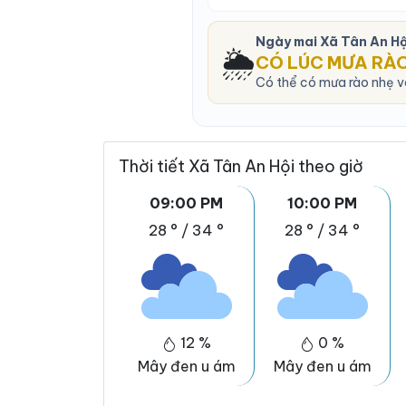
Ngày mai Xã Tân An H
🌦️
CÓ LÚC MƯA RÀ
Có thể có mưa rào nhẹ và
Thời tiết Xã Tân An Hội theo giờ
09:00 PM
10:00 PM
28 °
/
34 °
28 °
/
34 °
12 %
0 %
Mây đen u ám
Mây đen u ám