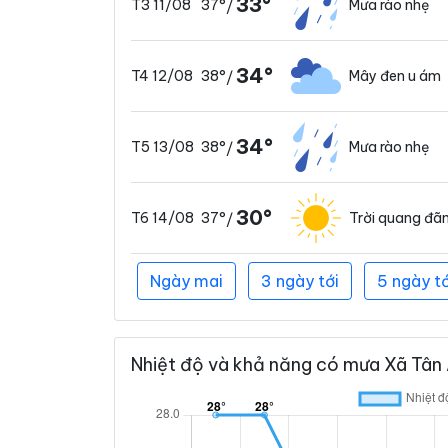
33°
37°
Mưa rào nhẹ
T3 11/08
/
34°
38°
Mây đen u ám
T4 12/08
/
34°
38°
Mưa rào nhẹ
T5 13/08
/
30°
37°
Trời quang đã
T6 14/08
/
Ngày mai
3 ngày tới
5 ngày tớ
Nhiệt độ và khả năng có mưa Xã Tân A