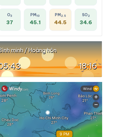
O
PM
PM
SO
3
10
2.5
2
37
45.1
44.5
34.6
Bình minh / Hoàng hôn
05:43
18:16