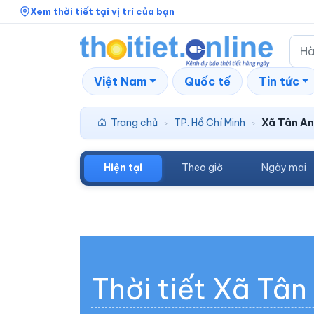
Xem thời tiết tại vị trí của bạn
Việt Nam
Quốc tế
Tin tức
Trang chủ
TP. Hồ Chí Minh
Xã Tân An
›
›
Hiện tại
Theo giờ
Ngày mai
Thời tiết Xã Tân