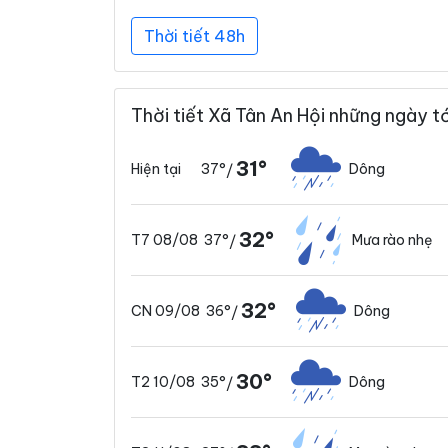
Thời tiết 48h
Thời tiết Xã Tân An Hội những ngày tớ
31°
37°
Dông
Hiện tại
/
32°
37°
Mưa rào nhẹ
T7 08/08
/
32°
36°
Dông
CN 09/08
/
30°
35°
Dông
T2 10/08
/