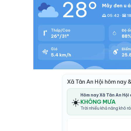
28°
Mây đen u á
🌅 05:42 · 🌇 1
Thấp/Cao
Độ ẩ
26°/31°
88
Gió
Điểm
5.4 km/h
25.8
Xã Tân An Hội hôm nay 
Hôm nay Xã Tân An Hội
☀️
KHÔNG MƯA
Trời nhiều khả năng khô r