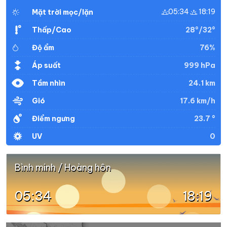
05:34
18:19
Mặt trời mọc/lặn
28°/32°
Thấp/Cao
76%
Độ ẩm
999 hPa
Áp suất
24.1 km
Tầm nhìn
17.6 km/h
Gió
23.7 °
Điểm ngưng
0
UV
Bình minh / Hoàng hôn
05:34
18:19