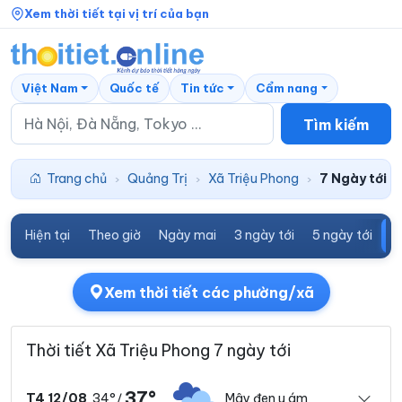
Xem thời tiết tại vị trí của bạn
Việt Nam
Quốc tế
Tin tức
Cẩm nang
Tìm kiếm
Trang chủ
Quảng Trị
Xã Triệu Phong
7 Ngày tới
›
›
›
Hiện tại
Theo giờ
Ngày mai
3 ngày tới
5 ngày tới
7
Xem thời tiết các phường/xã
Thời tiết Xã Triệu Phong 7 ngày tới
37°
34°
Mây đen u ám
T4 12/08
/