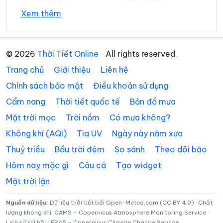
Xã Đakrông
Xã Diên Sanh
Xem thêm
Xã Đồng Lê
Xã Đông Trạch
Xã Gio Linh
Xã Hiếu Giang
© 2026
Thời Tiết Online
All rights reserved.
Xã Hòa Trạch
Xã Hoàn Lão
Trang chủ
Giới thiệu
Liên hệ
Xã Hướng Hiệp
Xã Hướng Lập
Chính sách bảo mật
Điều khoản sử dụng
Cẩm nang
Thời tiết quốc tế
Bản đồ mưa
Xã Hướng Phùng
Xã Khe Sanh
Mặt trời mọc
Trời nồm
Có mưa không?
Xã Kim Điền
Xã Kim Ngân
Không khí (AQI)
Tia UV
Ngày này năm xưa
Xã Kim Phú
Xã La Lay
Thuỷ triều
Bầu trời đêm
So sánh
Theo dõi bão
Xã Lao Bảo
Xã Lệ Ninh
Hôm nay mặc gì
Câu cá
Tạo widget
Mặt trời lặn
Xã Lệ Thủy
Xã Lìa
Xã Mỹ Thủy
Xã Nam Ba Đồn
Nguồn dữ liệu:
Dữ liệu thời tiết bởi Open-Meteo.com (CC BY 4.0) · Chất
lượng không khí: CAMS – Copernicus Atmosphere Monitoring Service ·
Lịch sử khí hậu: ERA5 – Copernicus Climate Change Service
Xã Nam Cửa Việt
Xã Nam Gianh