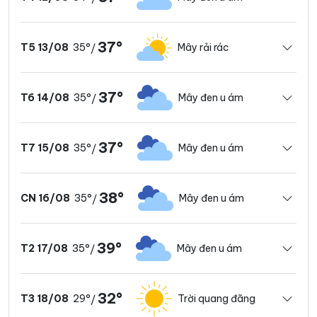
37°
35°
Mây rải rác
T5 13/08
/
37°
35°
Mây đen u ám
T6 14/08
/
37°
35°
Mây đen u ám
T7 15/08
/
38°
35°
Mây đen u ám
CN 16/08
/
39°
35°
Mây đen u ám
T2 17/08
/
32°
29°
Trời quang đãng
T3 18/08
/