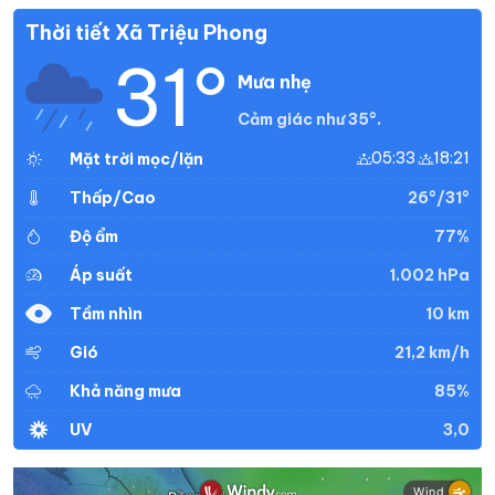
Thời tiết Xã Triệu Phong
31°
Mưa nhẹ
Cảm giác như 35°.
05:33
18:21
Mặt trời mọc/lặn
26°/31°
Thấp/Cao
77%
Độ ẩm
1.002 hPa
Áp suất
10 km
Tầm nhìn
21,2 km/h
Gió
85%
Khả năng mưa
3,0
UV