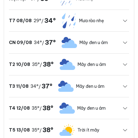
34°
29°
Mưa rào nhẹ
T7 08/08
/
37°
34°
Mây đen u ám
CN 09/08
/
38°
35°
Mây đen u ám
T2 10/08
/
37°
34°
Mây đen u ám
T3 11/08
/
38°
35°
Mây đen u ám
T4 12/08
/
38°
35°
Trời ít mây
T5 13/08
/