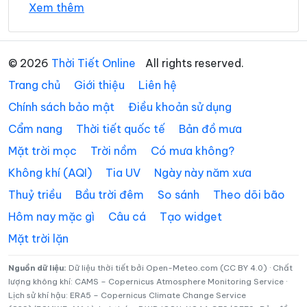
Xem thêm
Xã Đồng Lê
Xã Đông Trạch
Xã Gio Linh
Xã Hiếu Giang
© 2026
Thời Tiết Online
All rights reserved.
Xã Hòa Trạch
Xã Hoàn Lão
Trang chủ
Giới thiệu
Liên hệ
Xã Hướng Hiệp
Xã Hướng Lập
Chính sách bảo mật
Điều khoản sử dụng
Cẩm nang
Thời tiết quốc tế
Bản đồ mưa
Xã Hướng Phùng
Xã Khe Sanh
Mặt trời mọc
Trời nồm
Có mưa không?
Xã Kim Điền
Xã Kim Ngân
Không khí (AQI)
Tia UV
Ngày này năm xưa
Xã Kim Phú
Xã La Lay
Thuỷ triều
Bầu trời đêm
So sánh
Theo dõi bão
Xã Lao Bảo
Xã Lệ Ninh
Hôm nay mặc gì
Câu cá
Tạo widget
Mặt trời lặn
Xã Lệ Thủy
Xã Lìa
Xã Mỹ Thủy
Xã Nam Ba Đồn
Nguồn dữ liệu:
Dữ liệu thời tiết bởi Open-Meteo.com (CC BY 4.0) · Chất
lượng không khí: CAMS – Copernicus Atmosphere Monitoring Service ·
Lịch sử khí hậu: ERA5 – Copernicus Climate Change Service
Xã Nam Cửa Việt
Xã Nam Gianh