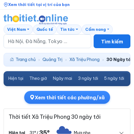
Xem thời tiết tại vị trí của bạn
Việt Nam
Quốc tế
Tin tức
Cẩm nang
Tìm kiếm
Trang chủ
Quảng Trị
Xã Triệu Phong
30 Ngày tới
›
›
›
Hiện tại
Theo giờ
Ngày mai
3 ngày tới
5 ngày tới
7
Xem thời tiết các phường/xã
Thời tiết Xã Triệu Phong 30 ngày tới
35°
31°
Mưa nhẹ
Hiện tại
/