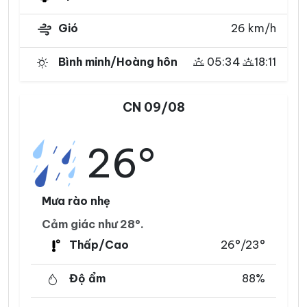
Gió
26 km/h
Bình minh/Hoàng hôn
05:34
18:11
CN 09/08
26°
Mưa rào nhẹ
Cảm giác như 28°.
Thấp/Cao
26°/23°
Độ ẩm
88%