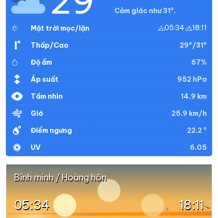
29°
Cảm giác như 31°.
05:34
18:11
Mặt trời mọc/lặn
29°/31°
Thấp/Cao
67%
Độ ẩm
952 hPa
Áp suất
14.9 km
Tầm nhìn
25.9 km/h
Gió
22.2 °
Điểm ngưng
6.05
UV
Bình minh / Hoàng hôn
05:34
18:11