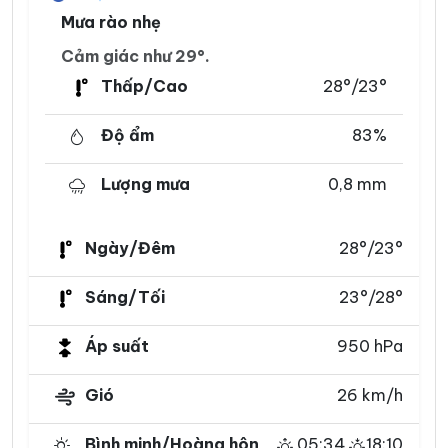
Mưa rào nhẹ
Cảm giác như 29°.
Thấp/Cao
28°/23°
Độ ẩm
83%
Lượng mưa
0,8 mm
Ngày/Đêm
28°/23°
Sáng/Tối
23°/28°
Áp suất
950 hPa
Gió
26 km/h
Bình minh/Hoàng hôn
05:34
18:10