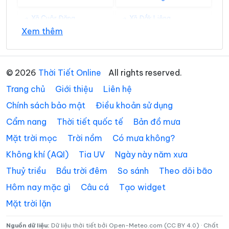
Xã Cuôr Đăng
Xã Đắk Liêng
Xem thêm
Xã Đắk Phơi
Xã Dang Kang
Xã Dliê Ya
Xã Đồng Xuân
© 2026
Thời Tiết Online
All rights reserved.
Xã Dray Bhăng
Xã Đức Bình
Trang chủ
Giới thiệu
Liên hệ
Xã Dur Kmăl
Xã Ea Bá
Chính sách bảo mật
Điều khoản sử dụng
Cẩm nang
Thời tiết quốc tế
Bản đồ mưa
Xã Ea Bung
Xã Ea Drăng
Mặt trời mọc
Trời nồm
Có mưa không?
Xã Ea Drông
Xã Ea H’leo
Không khí (AQI)
Tia UV
Ngày này năm xưa
Xã Ea Hiao
Xã Ea Kar
Thuỷ triều
Bầu trời đêm
So sánh
Theo dõi bão
Xã Ea Khăl
Xã Ea Kiết
Hôm nay mặc gì
Câu cá
Tạo widget
Mặt trời lặn
Xã Ea Kly
Xã Ea Knốp
Xã Ea Knuếc
Xã Ea Ktur
Nguồn dữ liệu:
Dữ liệu thời tiết bởi Open-Meteo.com (CC BY 4.0) · Chất