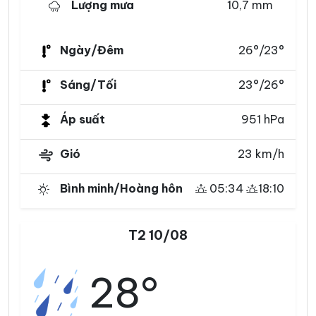
Lượng mưa
10,7 mm
Ngày/Đêm
26°/23°
Sáng/Tối
23°/26°
Áp suất
951 hPa
Gió
23 km/h
Bình minh/Hoàng hôn
05:34
18:10
T2 10/08
28°