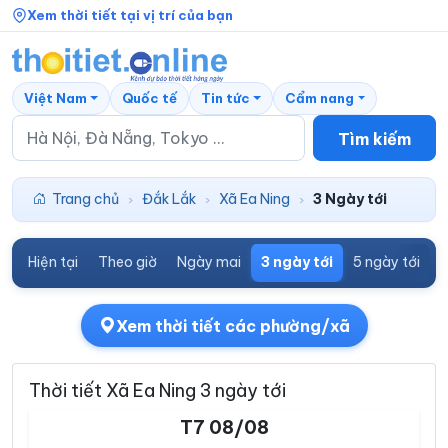
Xem thời tiết tại vị trí của bạn
Việt Nam
Quốc tế
Tin tức
Cẩm nang
Tìm kiếm
Trang chủ
Đắk Lắk
Xã Ea Ning
3 Ngày tới
›
›
›
Hiện tại
Theo giờ
Ngày mai
3 ngày tới
5 ngày tới
7
Xem thời tiết các phường/xã
Thời tiết Xã Ea Ning 3 ngày tới
T7 08/08