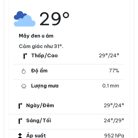
29°
Mây đen u ám
Cảm giác như 31°.
Thấp/Cao
29°/24°
Độ ẩm
77%
Lượng mưa
0,1 mm
Ngày/Đêm
29°/24°
Sáng/Tối
24°/29°
Áp suất
952 hPa