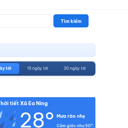
Tìm kiếm
ày tới
15 ngày tới
30 ngày tới
hời tiết Xã Ea Ning
28°
Mưa rào nhẹ
Cảm giác như 30°.