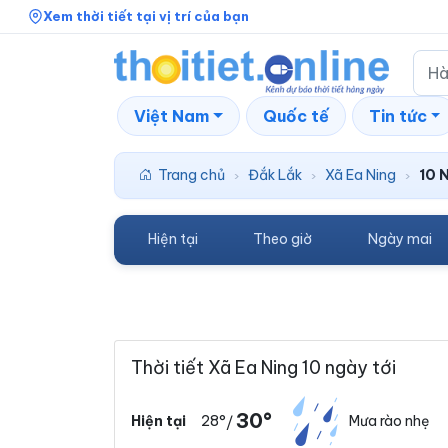
Xem thời tiết tại vị trí của bạn
Việt Nam
Quốc tế
Tin tức
Trang chủ
Đắk Lắk
Xã Ea Ning
10 
›
›
›
Hiện tại
Theo giờ
Ngày mai
Thời tiết Xã Ea Ning 10 ngày tới
30°
28°
Mưa rào nhẹ
Hiện tại
/