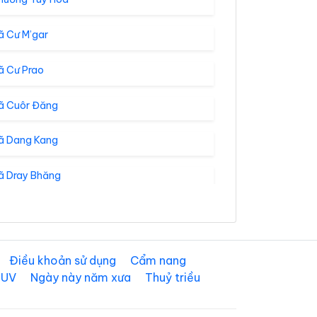
ã Cư M’gar
ã Cư Prao
ã Cuôr Đăng
ã Dang Kang
ã Dray Bhăng
ã Ea Bá
ã Ea Drông
Điều khoản sử dụng
Cẩm nang
 UV
Ngày này năm xưa
Thuỷ triều
 Ea Kar
 Ea Kly