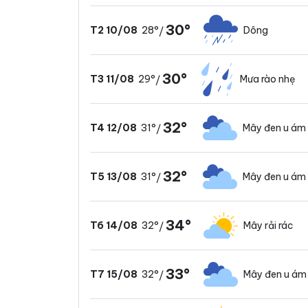
30°
28°
Dông
T2 10/08
/
30°
29°
Mưa rào nhẹ
T3 11/08
/
32°
31°
Mây đen u ám
T4 12/08
/
32°
31°
Mây đen u ám
T5 13/08
/
34°
32°
Mây rải rác
T6 14/08
/
33°
32°
Mây đen u ám
T7 15/08
/