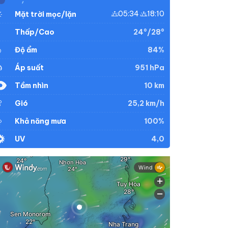
05:34
18:10
Mặt trời mọc/lặn
24°/28°
Thấp/Cao
84%
Độ ẩm
951 hPa
Áp suất
10 km
Tầm nhìn
25,2 km/h
Gió
100%
Khả năng mưa
4,0
UV