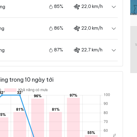
85%
22,0 km/h
ãng
86%
22,0 km/h
ng
87%
22,7 km/h
ãng
ng trong 10 ngày tới