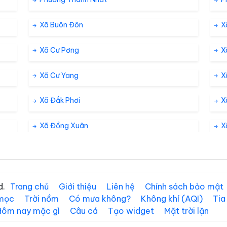
Xã Buôn Đôn
X
Xã Cư Pơng
X
Xã Cư Yang
X
Xã Đắk Phơi
X
Xã Đồng Xuân
X
Xã Dur Kmăl
X
Xã Ea Drăng
X
d.
Trang chủ
Giới thiệu
Liên hệ
Chính sách bảo mật
 mọc
Trời nồm
Có mưa không?
Không khí (AQI)
Tia
Xã Ea Hiao
Xã
Hôm nay mặc gì
Câu cá
Tạo widget
Mặt trời lặn
Xã Ea Kiết
Xã