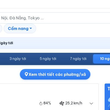
Cẩm nang
Ngày tới
3 ngày tới
5 ngày tới
7 ngày tới
10 ng
Xem thời tiết các phường/xã
T
84%
25,2 km/h