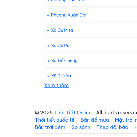
Phường Xuân Đài
Xã Cư M’ta
Xã Cư Pui
Xã Đắk Liêng
Xã Dliê Ya
Xem thêm
Xã Đức Bình
Xã Ea Bung
© 2026
Thời Tiết Online
All rights reserve
Thời tiết quốc tế
Bản đồ mưa
Mặt trời
Xã Ea H’leo
Bầu trời đêm
So sánh
Theo dõi bão
Xã Ea Khăl