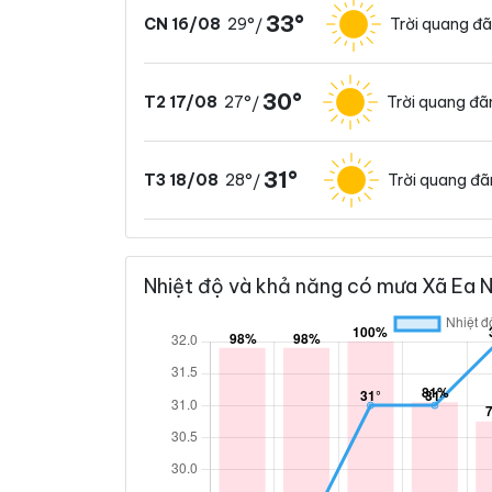
33°
29°
Trời quang đ
CN 16/08
/
30°
27°
Trời quang đã
T2 17/08
/
31°
28°
Trời quang đ
T3 18/08
/
Nhiệt độ và khả năng có mưa Xã Ea Ni