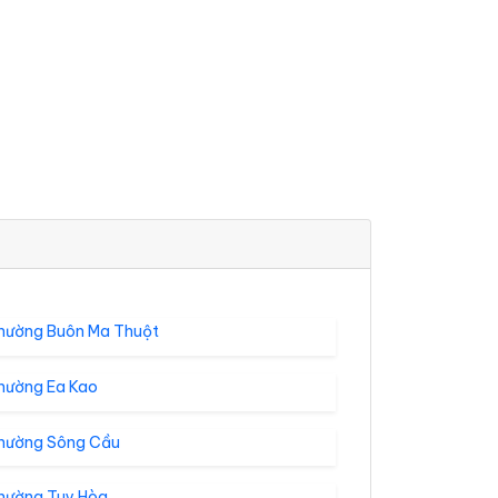
hường Buôn Ma Thuột
hường Ea Kao
hường Sông Cầu
hường Tuy Hòa